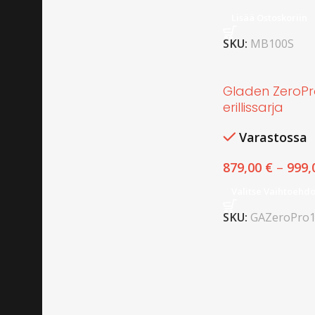
Lisää Ostoskoriin
SKU:
MB100S
Gladen ZeroPro
erillissarja
Varastossa
879,00
€
–
999,
Valitse Vaihtoehdo
SKU:
GAZeroPro1