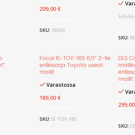
Var
209,00
€
129,00
Lisää Ostoskoriin
Lisää 
SKU:
165AS
SKU:
R
o
Focal IS-TOY-165 6,5″ 2-tie
DLS C
t”
erillissarja Toyota useat
mallik
mallit
erilli
mallit
Varastossa
Var
189,00
€
299,0
Lisää Ostoskoriin
Lisää 
SKU:
IS-TOY-165
SKU:
C