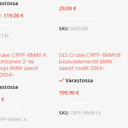
astossa
29,00
€
119,00
€
€
Lisää Ostoskoriin
Ostoskoriin
SKU:
SWD200
C135
ruise CRPP-BMW1.4
DLS Cruise CRPP-BMW1.8
ohtainen 2-tie
bassoelementit BMW
ssarja BMW useat
useat mallit 2004>
 2004>
Varastossa
astossa
199,90
€
0
€
Lisää Ostoskoriin
Ostoskoriin
SKU:
CRPP-BMW1.8
RPP-BMW1.4