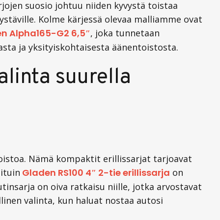
ojen suosio johtuu niiden kyvystä toistaa
n ystäville. Kolme kärjessä olevaa malliamme ovat
n Alpha165-G2 6,5″
,
joka tunnetaan
sta ja yksityiskohtaisesta äänentoistosta.
alinta suurella
oistoa. Nämä kompaktit erillissarjat tarjoavat
ituin
Gladen RS100 4″ 2-tie erillissarja
on
arja on oiva ratkaisu niille, jotka arvostavat
llinen valinta, kun haluat nostaa autosi