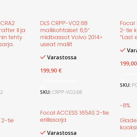
6CRA2
DLS CRPP-VO2.68
Focal 
fter II ja
mallikohtaiset 6,5″
2-tie 
in tehty
midbassot Volvo 2014>
“Last 
sarja.
useat mallit
Var
Varastossa
199,0
199,90
€
Lisää 
Lisää Ostoskoriin
SKU:
P
2
SKU:
CRPP-VO2.68
-8%
Focal ACCESS 165AS 2-tie
erillissarja
2-tie
Glade
koaksi
Varastossa