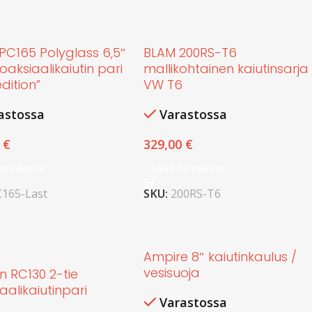
PC165 Polyglass 6,5″
BLAM 200RS-T6
koaksiaalikaiutin pari
mallikohtainen kaiutinsarja
edition”
VW T6
astossa
Varastossa
0
€
329,00
€
Ostoskoriin
Lisää Ostoskoriin
C165-Last
SKU:
200RS-T6
Ampire 8″ kaiutinkaulus /
vesisuoja
n RC130 2-tie
aalikaiutinpari
Varastossa