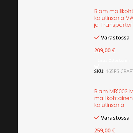
Blam mallikoh
kaiutinsarja V
ja Transporter 
Varastossa
209,00
€
Lisää Ostoskoriin
SKU:
165RS CRAFT
Blam MB100S 
mallikohtainen
kaiutinsarja
Varastossa
259,00
€