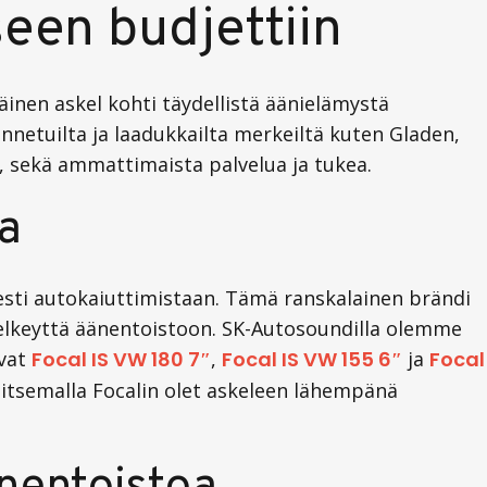
een budjettiin
nen askel kohti täydellistä äänielämystä
nnetuilta ja laadukkailta merkeiltä kuten Gladen,
, sekä ammattimaista palvelua ja tukea.
la
sesti autokaiuttimistaan. Tämä ranskalainen brändi
 selkeyttä äänentoistoon. SK-Autosoundilla olemme
ovat
Focal IS VW 180 7″
,
Focal IS VW 155 6″
ja
Focal
alitsemalla Focalin olet askeleen lähempänä