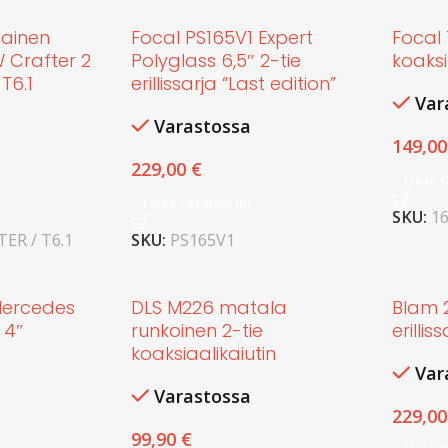
tainen
Focal PS165V1 Expert
Focal 
W Crafter 2
Polyglass 6,5″ 2-tie
koaksi
T6.1
erillissarja “Last edition”
Var
Varastossa
149,0
229,00
€
Lisää 
Lisää Ostoskoriin
SKU:
1
ER / T6.1
SKU:
PS165V1
Mercedes
DLS M226 matala
Blam 2
 4″
runkoinen 2-tie
erillis
koaksiaalikaiutin
Var
Varastossa
229,0
99,90
€