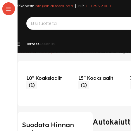
Sähköposti:
info@sk-autosound.fi
| Puh.
010 29 22 800
Tuotteet
Asennus
Etusivu
Kauppa
Autokaiuttimet
Näyte
Sivu 2
10" Koaksiaalit
15" Koaksiaalit
(1)
(1)
Autokaiutt
Suodata Hinnan