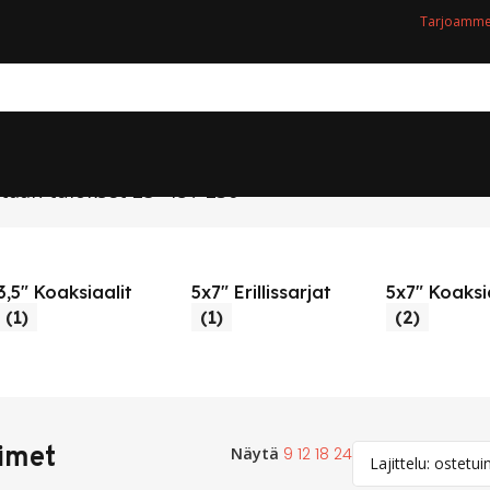
Tarjoamme 
tään tulokset 25–48 / 230
3,5" Koaksiaalit
5x7" Erillissarjat
5x7" Koaksi
(1)
(1)
(2)
imet
Näytä
9
12
18
24