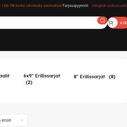
12kk 0% korko rahoitusta asennuksiin!
Tarjouspyynnöt:
info@sk-autosound.
0,0
aalit
6x9" Erillissarjat
8
8" Erillissarjat
(8)
(2)
K