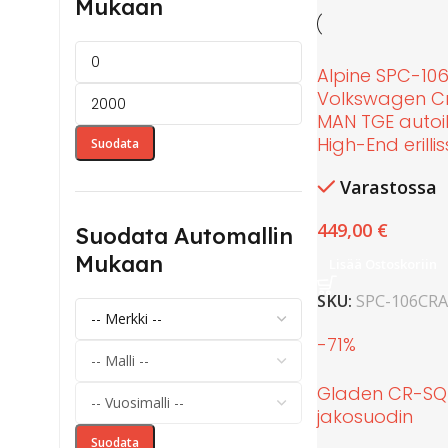
Mukaan
Alpine SPC-10
Volkswagen Cra
MAN TGE autoih
High-End erillis
Suodata
Varastossa
449,00
€
Suodata Automallin
Mukaan
Lisää Ostoskoriin
SKU:
SPC-106CRA
-71%
Gladen CR-SQ 
jakosuodin
Suodata