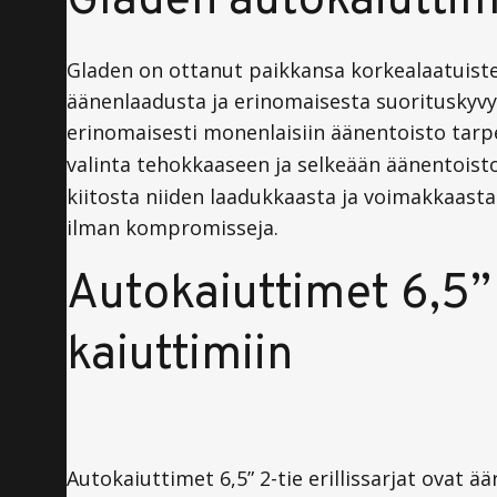
Gladen autokaiuttim
Gladen on ottanut paikkansa korkealaatuist
äänenlaadusta ja erinomaisesta suorituskyvy
erinomaisesti monenlaisiin äänentoisto tarpe
valinta tehokkaaseen ja selkeään äänentoist
kiitosta niiden laadukkaasta ja voimakkaasta 
ilman kompromisseja.
Autokaiuttimet 6,5” 2
kaiuttimiin
Autokaiuttimet 6,5” 2-tie erillissarjat ovat ä