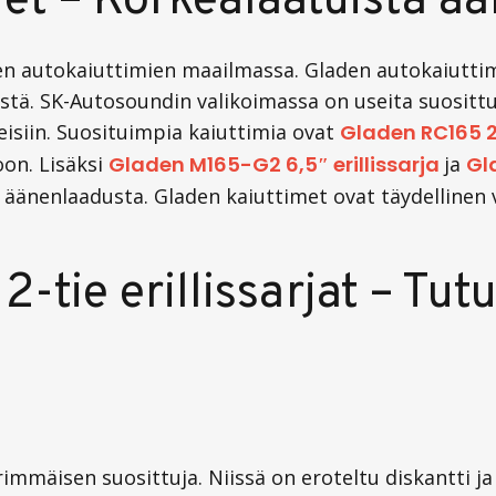
et – Korkealaatuista ä
en autokaiuttimien maailmassa. Gladen autokaiutti
stä. SK-Autosoundin valikoimassa on useita suosittu
isiin. Suosituimpia kaiuttimia ovat
Gladen RC165 2
oon. Lisäksi
Gladen M165-G2 6,5″ erillissarja
ja
Gl
äänenlaadusta. Gladen kaiuttimet ovat täydellinen va
-tie erillissarjat – Tut
ärimmäisen suosittuja. Niissä on eroteltu diskantti ja 