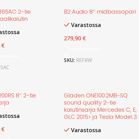
165AC 2-tie
B2 Audio 8″ midbassopari
aalikaiutin
Varastossa
astossa
279,90
€
0
€
Lisää Ostoskoriin
Ostoskoriin
SKU:
REF8W
65AC
00RS 8″ 2-tie
Gladen ONE100.2MB-SQ
sarja
sound quality 2-tie
kaiutinsarja Mercedes C, E,
astossa
GLC 2015> ja Tesla Model 3
0
€
Varastossa