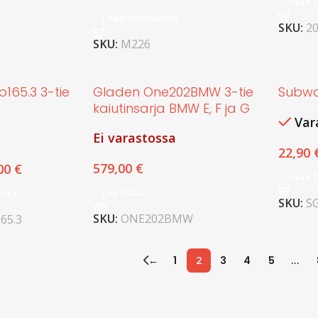
Lisää 
Lisää Ostoskoriin
SKU:
2
SKU:
M226
165.3 3-tie
Gladen One202BMW 3-tie
Subwoo
kaiutinsarja BMW E, F ja G
Var
Ei varastossa
22,90
579,00
€
00
€
Lisää 
Lue Lisää
ista
SKU:
S
SKU:
ONE202BMW
65.3
←
1
2
3
4
5
…