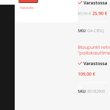
Varastossa
Hae kaikki
25,90
€
89,90
€
Lisää Ostoskoriin
SKU:
GA-CRSQ
Blaupunkt retr
“pallokaiuttime
Varastossa
109,00
€
Lisää Ostoskoriin
SKU:
85182900