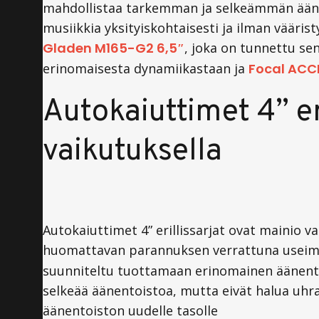
mahdollistaa tarkemman ja selkeämmän äänent
musiikkia yksityiskohtaisesti ja ilman vääris
Gladen M165-G2 6,5″
,
joka on tunnettu sen
erinomaisesta dynamiikastaan ja
Focal ACC
Autokaiuttimet 4” er
vaikutuksella
Autokaiuttimet 4” erillissarjat ovat mainio v
huomattavan parannuksen verrattuna useimpi
suunniteltu tuottamaan erinomainen äänentoi
selkeää äänentoistoa, mutta eivät halua uhrat
äänentoiston uudelle tasolle