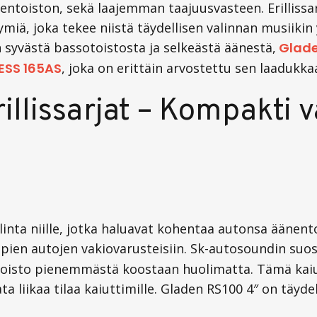
oiston, sekä laajemman taajuusvasteen. Erillissarj
tymiä, joka tekee niistä täydellisen valinnan musiiki
 syvästä bassotoistosta ja selkeästä äänestä,
Glade
ESS 165AS
,
joka on erittäin arvostettu sen laadukkaa
illissarjat – Kompakti v
alinta niille, jotka haluavat kohentaa autonsa äänent
en autojen vakiovarusteisiin. Sk-autosoundin suos
sto pienemmästä koostaan huolimatta. Tämä kaiutins
a liikaa tilaa kaiuttimille. Gladen RS100 4″ on täyde