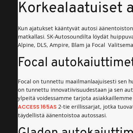
Korkealaatuiset a
Kun ajatukset kääntyvät autosi äänentoiston
matkallasi. SK-Autosoundilta löydät huippuva
Alpine, DLS, Ampire, Blam ja Focal Valitsema
Focal autokaiuttime
Focal on tunnettu maailmanlaajuisesti sen hu
on tunnettu innovatiivisuudestaan ja sen aut
ylpeitä voidessamme tarjota asiakkaillemme 
ACCESS 165AS
2-tie erillissarjat, jotka tu
täydellistä äänentoistoa autossasi.