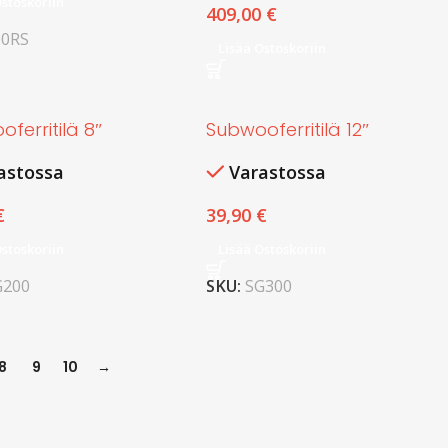
Ostoskoriin
409,00
€
00RS
Lisää Ostoskoriin
ferritilä 8″
Subwooferritilä 12″
astossa
Varastossa
€
39,90
€
Ostoskoriin
Lisää Ostoskoriin
G200
SKU:
SG300
8
9
10
→