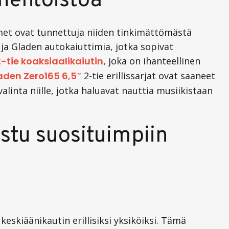
änentoistoa
met ovat tunnettuja niiden tinkimättömästä
ja Gladen autokaiuttimia, jotka sopivat
-tie koaksiaalikaiutin
,
joka on ihanteellinen
aden Zero165 6,5″
2-tie erillissarjat ovat saaneet
linta niille, jotka haluavat nauttia musiikistaan
ustu suosituimpiin
keskiäänikautin erillisiksi yksiköiksi. Tämä