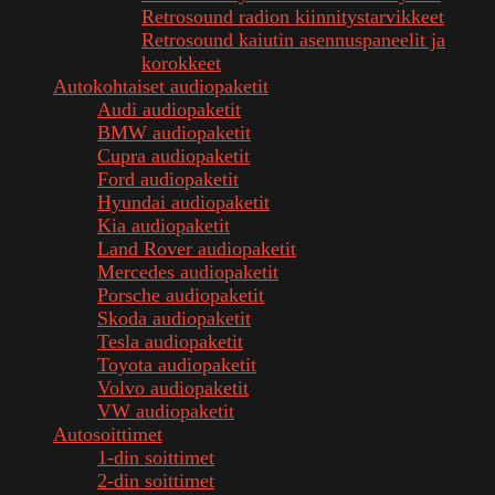
Retrosound radion kiinnitystarvikkeet
Retrosound kaiutin asennuspaneelit ja
korokkeet
Autokohtaiset audiopaketit
Audi audiopaketit
BMW audiopaketit
Cupra audiopaketit
Ford audiopaketit
Hyundai audiopaketit
Kia audiopaketit
Land Rover audiopaketit
Mercedes audiopaketit
Porsche audiopaketit
Skoda audiopaketit
Tesla audiopaketit
Toyota audiopaketit
Volvo audiopaketit
VW audiopaketit
Autosoittimet
1-din soittimet
2-din soittimet