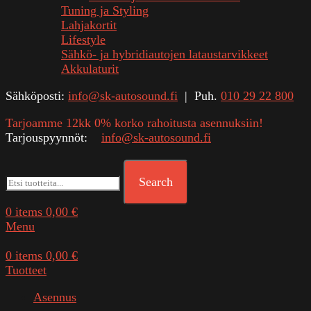
Tuning ja Styling
Lahjakortit
Lifestyle
Sähkö- ja hybridiautojen lataustarvikkeet
Akkulaturit
Sähköposti:
info@sk-autosound.fi
| Puh.
010 29 22 800
Tarjoamme 12kk 0% korko rahoitusta asennuksiin!
Tarjouspyynnöt:
info@sk-autosound.fi
Search
0
items
0,00
€
Menu
0
items
0,00
€
Tuotteet
Asennus