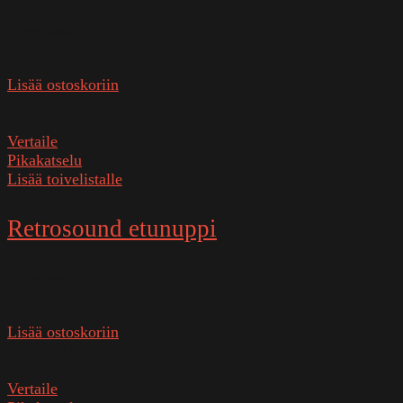
Varastossa
15,00
€
Lisää ostoskoriin
SKU:
RSP036
Vertaile
Pikakatselu
Lisää toivelistalle
Retrosound etunuppi
Varastossa
15,00
€
Lisää ostoskoriin
SKU:
RSP027
Vertaile