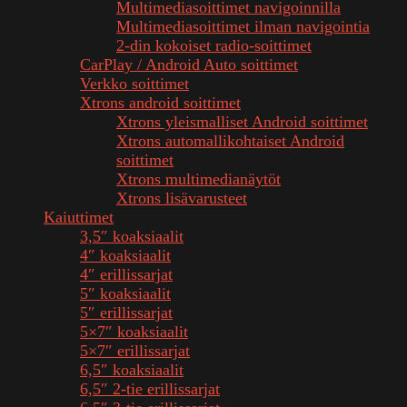
Multimediasoittimet navigoinnilla
Multimediasoittimet ilman navigointia
2-din kokoiset radio-soittimet
CarPlay / Android Auto soittimet
Verkko soittimet
Xtrons android soittimet
Xtrons yleismalliset Android soittimet
Xtrons automallikohtaiset Android
soittimet
Xtrons multimedianäytöt
Xtrons lisävarusteet
Kaiuttimet
3,5″ koaksiaalit
4″ koaksiaalit
4″ erillissarjat
5″ koaksiaalit
5″ erillissarjat
5×7″ koaksiaalit
5×7″ erillissarjat
6,5″ koaksiaalit
6,5″ 2-tie erillissarjat