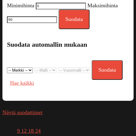
Minimihinta
Maksimihinta
Suodata
Suodata automallin mukaan
Suodata
Hae kaikki
Retrosound asennustarvikkeet
Näytä suodattimet
Näytä
9
12
18
24