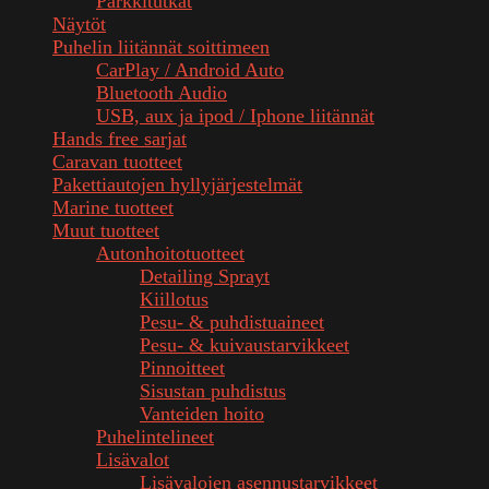
Parkkitutkat
Näytöt
Puhelin liitännät soittimeen
CarPlay / Android Auto
Bluetooth Audio
USB, aux ja ipod / Iphone liitännät
Hands free sarjat
Caravan tuotteet
Pakettiautojen hyllyjärjestelmät
Marine tuotteet
Muut tuotteet
Autonhoitotuotteet
Detailing Sprayt
Kiillotus
Pesu- & puhdistuaineet
Pesu- & kuivaustarvikkeet
Pinnoitteet
Sisustan puhdistus
Vanteiden hoito
Puhelintelineet
Lisävalot
Lisävalojen asennustarvikkeet