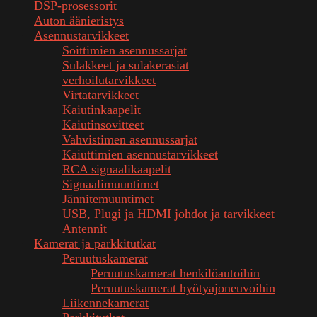
DSP-prosessorit
Auton äänieristys
Asennustarvikkeet
Soittimien asennussarjat
Sulakkeet ja sulakerasiat
verhoilutarvikkeet
Virtatarvikkeet
Kaiutinkaapelit
Kaiutinsovitteet
Vahvistimen asennussarjat
Kaiuttimien asennustarvikkeet
RCA signaalikaapelit
Signaalimuuntimet
Jännitemuuntimet
USB, Plugi ja HDMI johdot ja tarvikkeet
Antennit
Kamerat ja parkkitutkat
Peruutuskamerat
Peruutuskamerat henkilöautoihin
Peruutuskamerat hyötyajoneuvoihin
Liikennekamerat