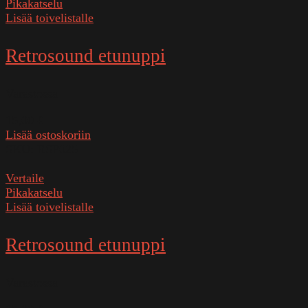
Pikakatselu
Lisää toivelistalle
Retrosound etunuppi
Varastossa
15,00
€
Lisää ostoskoriin
SKU:
RSP025
Vertaile
Pikakatselu
Lisää toivelistalle
Retrosound etunuppi
Varastossa