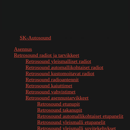
© 2026
SK-Autosound
. Kaikki oikeudet pidätetään
Asennus
Retrosound radiot ja tarvikkeet
Retrosound yleismalliset radiot
Retrosound automallikohtaiset radiot
Retrosound kustomoitavat radiot
Retrosound radioantennit
Retrosound kaiuttimet
Retrosound vahvistimet
Retrosound asennustarvikkeet
Retrosound etunupit
Retrosound takanupit
Retrosound automallikohtaiset etupanelit
Retrosound yleismalli etupanelit
Retrosound yleismalli sovitekehykset