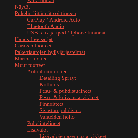
Parkkitutkat
Näytöt
Puhelin liitännät soittimeen
CarPlay / Android Auto
Bluetooth Audio
USB, aux ja ipod / Iphone liitännät
Hands free sarjat
Caravan tuotteet
Pakettiautojen hyllyjärjestelmät
Marine tuotteet
Muut tuotteet
Autonhoitotuotteet
Detailing Sprayt
Kiillotus
Pesu- & puhdistuaineet
Pesu- & kuivaustarvikkeet
Pinnoitteet
Sisustan puhdistus
Vanteiden hoito
Puhelintelineet
Lisävalot
Lisävalojen asennustarvikkeet