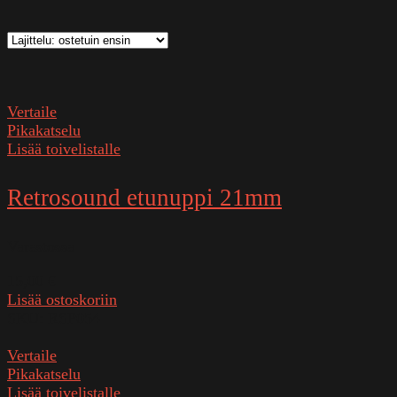
Vertaile
Pikakatselu
Lisää toivelistalle
Retrosound etunuppi 21mm
Varastossa
15,00
€
Lisää ostoskoriin
SKU:
RSP054
Vertaile
Pikakatselu
Lisää toivelistalle