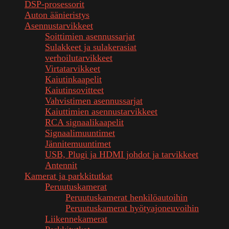
DSP-prosessorit
Auton äänieristys
Asennustarvikkeet
Soittimien asennussarjat
Sulakkeet ja sulakerasiat
verhoilutarvikkeet
Virtatarvikkeet
Kaiutinkaapelit
Kaiutinsovitteet
Vahvistimen asennussarjat
Kaiuttimien asennustarvikkeet
RCA signaalikaapelit
Signaalimuuntimet
Jännitemuuntimet
USB, Plugi ja HDMI johdot ja tarvikkeet
Antennit
Kamerat ja parkkitutkat
Peruutuskamerat
Peruutuskamerat henkilöautoihin
Peruutuskamerat hyötyajoneuvoihin
Liikennekamerat