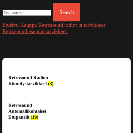
Search
Etusivu
Kauppa
Retrosound radiot ja tarvikkeet
Retrosound asennustarvikkeet
Sivu 5
Näytetään tulokset 97–104 / 104
Suosituimmat ensin
Retrosound Radion
Kiinnitystarvikkeet
(3)
Retrosound
Automallikohtaiset
Etupanelit
(19)