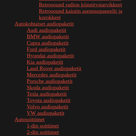
Retrosound radion kiinnitystarvikkeet
Retrosound kaiutin asennuspaneelit ja
korokkeet
Autokohtaiset audiopaketit
Audi audiopaketit
BMW audiopaketit
Cupra audiopaketit
Ford audiopaketit
Hyundai audiopaketit
Kia audiopaketit
Land Rover audiopaketit
Mercedes audiopaketit
Porsche audiopaketit
Skoda audiopaketit
Tesla audiopaketit
Toyota audiopaketit
Volvo audiopaketit
VW audiopaketit
Autosoittimet
1-din soittimet
2-din soittimet