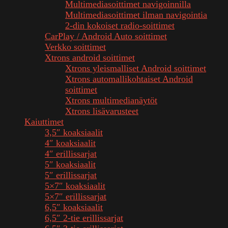
Multimediasoittimet navigoinnilla
Multimediasoittimet ilman navigointia
2-din kokoiset radio-soittimet
CarPlay / Android Auto soittimet
Verkko soittimet
Xtrons android soittimet
Xtrons yleismalliset Android soittimet
Xtrons automallikohtaiset Android
soittimet
Xtrons multimedianäytöt
Xtrons lisävarusteet
Kaiuttimet
3,5″ koaksiaalit
4″ koaksiaalit
4″ erillissarjat
5″ koaksiaalit
5″ erillissarjat
5×7″ koaksiaalit
5×7″ erillissarjat
6,5″ koaksiaalit
6,5″ 2-tie erillissarjat