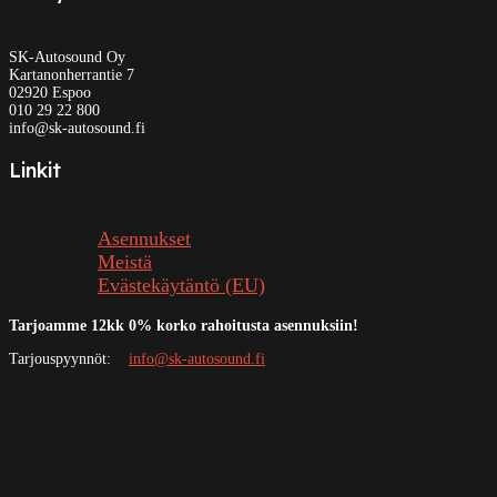
SK-Autosound Oy
Kartanonherrantie 7
02920 Espoo
010 29 22 800
info@sk-autosound.fi
Linkit
Asennukset
Meistä
Evästekäytäntö (EU)
Tarjoamme 12kk 0% korko rahoitusta asennuksiin!
Tarjouspyynnöt:
info@sk-autosound.fi