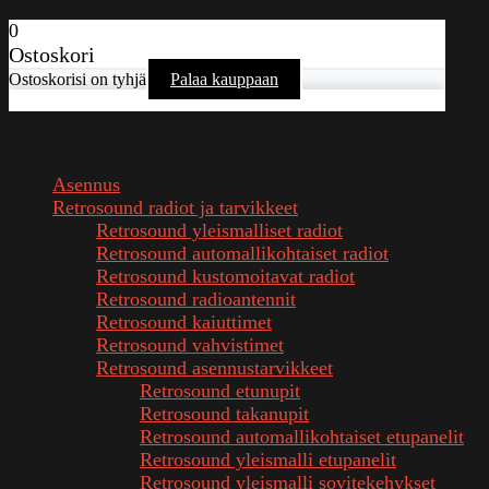
0
Ostoskori
Ostoskorisi on tyhjä
Palaa kauppaan
Kaikki kategoriat
Asennus
Retrosound radiot ja tarvikkeet
Retrosound yleismalliset radiot
Retrosound automallikohtaiset radiot
Retrosound kustomoitavat radiot
Retrosound radioantennit
Retrosound kaiuttimet
Retrosound vahvistimet
Retrosound asennustarvikkeet
Retrosound etunupit
Retrosound takanupit
Retrosound automallikohtaiset etupanelit
Retrosound yleismalli etupanelit
Retrosound yleismalli sovitekehykset