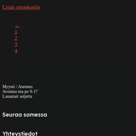
15,00
€
Lisää ostoskoriin
SKU:
RSP014
←
1
2
3
4
5
Myynti / Asennus
Avoinna ma-pe 9-17
Lauantait suljettu
Seuraa somessa
Yhteystiedot