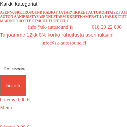
Kaikki kategoriat
ASENNUS
RETROSOUND RADIOT JA TARVIKKEET
AUTOKOHTAISET AU
AUTON ÄÄNIERISTYS
ASENNUSTARVIKKEET
KAMERAT JA PARKKITU
MARINE TUOTTEET
MUUT TUOTTEET
Sähköposti:
info@sk-autosound.fi
| Puh.
010 29 22 800
Tarjoamme 12kk 0% korko rahoitusta asennuksiin!
Tarjouspyynnöt:
info@sk-autosound.fi
Search
0
items
0,00
€
Menu