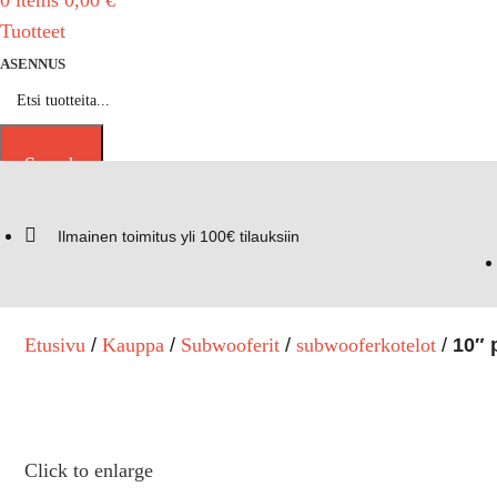
0
items
0,00
€
Tuotteet
ASENNUS
Search
Ilmainen toimitus yli 100€ tilauksiin
Etusivu
Kauppa
Subwooferit
subwooferkotelot
10″ 
Click to enlarge