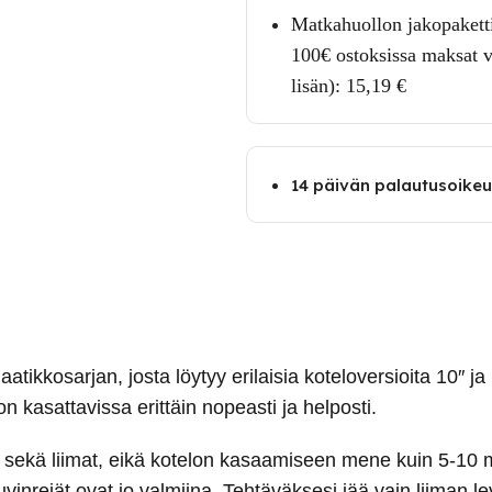
Matkahuollon jakopaketti
100€ ostoksissa maksat v
lisän):
15,19
€
14 päivän palautusoike
ikkosarjan, josta löytyy erilaisia koteloversioita 10″ ja
 kasattavissa erittäin nopeasti ja helposti.
t sekä liimat, eikä kotelon kasaamiseen mene kuin 5-10 min
uuvinreiät ovat jo valmiina. Tehtäväksesi jää vain liiman 