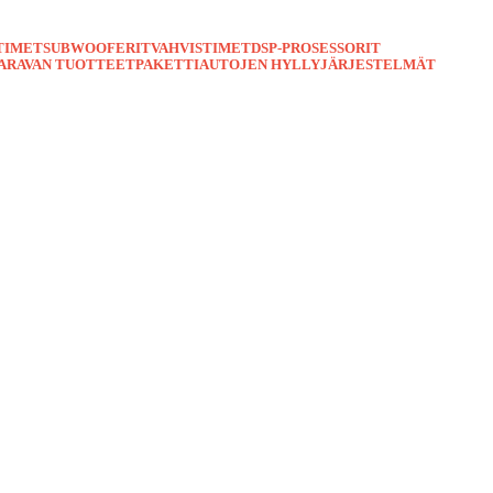
TIMET
SUBWOOFERIT
VAHVISTIMET
DSP-PROSESSORIT
ARAVAN TUOTTEET
PAKETTIAUTOJEN HYLLYJÄRJESTELMÄT