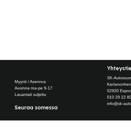
Yhteysti
SK-Autosou
Myynti / Asennus
Kartanonherr
Avoinna ma-pe 9-17
02920 Espo
Lauantait suljettu
010 29 22 8
info@sk-auto
Seuraa somessa