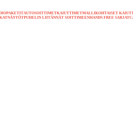
DIOPAKETIT
AUTOSOITTIMET
KAIUTTIMET
MALLIKOHTAISET KAIUT
TKAT
NÄYTÖT
PUHELIN LIITÄNNÄT SOITTIMEEN
HANDS FREE SARJAT
C