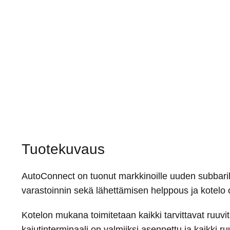
Tuotekuvaus
AutoConnect on tuonut markkinoille uuden subbarilaat
varastoinnin sekä lähettämisen helppous ja kotelo on
Kotelon mukana toimitetaan kaikki tarvittavat ruuvi
kaiutinterminaali on valmiiksi asennettu ja kaikki r