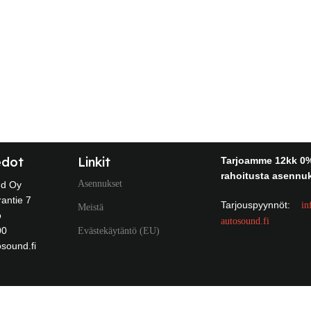
edot
Linkit
Tarjoamme 12kk 0
rahoitusta asennuk
Asennukset
nd Oy
antie 7
Tarjouspyynnöt:
in
Meistä
o
autosound.fi
00
Evästekäytäntö (EU)
sound.fi