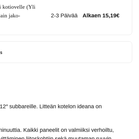
 kotiovelle (Yli
ain jako-
2-3 Päivää
Alkaen 15,19€
us
 12″ subbareille. Litteän kotelon ideana on
uuttia. Kaikki paneelit on valmiiksi verhoiltu,
levittäminen liitoskohtiin sekä muutaman ruuvin