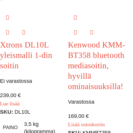
Xtrons DL10L
Kenwood KMM-
yleismalli 1-din
BT358 bluetooth
soitin
mediasoitin,
hyvillä
Ei varastossa
ominaisuuksilla!
239,00
€
Varastossa
Lue lisää
SKU:
DL10L
169,00
€
3,5 kg
Lisää ostoskoriin
PAINO
(kilogramma)
SKU:
KMMBT358