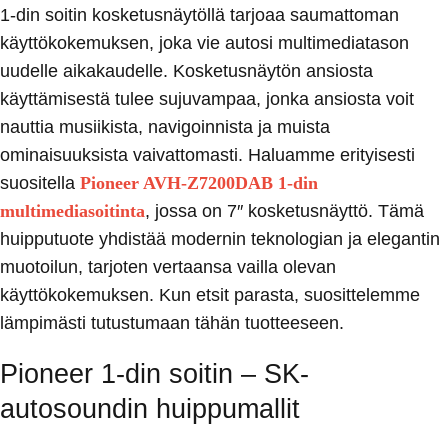
1-din soitin kosketusnäytöllä tarjoaa saumattoman
käyttökokemuksen, joka vie autosi multimediatason
uudelle aikakaudelle. Kosketusnäytön ansiosta
käyttämisestä tulee sujuvampaa, jonka ansiosta voit
nauttia musiikista, navigoinnista ja muista
ominaisuuksista vaivattomasti. Haluamme erityisesti
suositella
Pioneer AVH-Z7200DAB 1-din
multimediasoitinta
,
jossa on 7″ kosketusnäyttö. Tämä
huipputuote yhdistää modernin teknologian ja elegantin
muotoilun, tarjoten vertaansa vailla olevan
käyttökokemuksen. Kun etsit parasta, suosittelemme
lämpimästi tutustumaan tähän tuotteeseen.
Pioneer 1-din soitin – SK-
autosoundin huippumallit