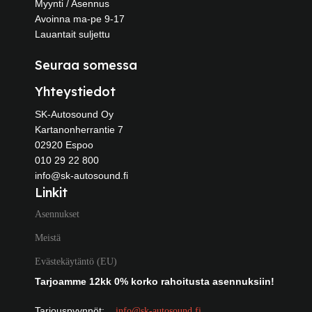
Myynti / Asennus
Avoinna ma-pe 9-17
Lauantait suljettu
Seuraa somessa
Yhteystiedot
SK-Autosound Oy
Kartanonherrantie 7
02920 Espoo
010 29 22 800
info@sk-autosound.fi
Linkit
Asennukset
Meistä
Evästekäytäntö (EU)
Tarjoamme 12kk 0% korko rahoitusta asennuksiin!
Tarjouspyynnöt:
info@sk-autosound.fi