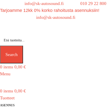
Sähköposti:
info@sk-autosound.fi
| Puh.
010 29 22 800
Tarjoamme 12kk 0% korko rahoitusta asennuksiin!
Tarjouspyynnöt:
info@sk-autosound.fi
Search
0
items
0,00
€
Menu
0
items
0,00
€
Tuotteet
ASENNUS