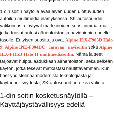
1-din soitin näytöllä avaa aivan uuden ulottuvuuden
autoilun multimedia elämyksessä. SK-autosoundin
valikoimasta löytyvät markkinoiden suosituimmat mallit,
jotka tuovat autosi äänentoiston ja navigoinnin uudelle
tasolle. Erityisen suosittuja ovat
Alpine ILX-F905D Halo
9
,
Alpine INE-F904DC ”caravan” navisoitin
sekä
Alpine
ILX-F115D Halo 11 multimediasoitin
.
Nämä laitteet
tarjoavat huippulaadukkaan äänentoiston, sekä selkeän
käytön, jotka tekevät matkastasi nautittavamman. Kun
haet yhdistelmää modernista teknologiasta ja
käytännöllisyydestä, SK-autosound on oikea valinta.
1-din soitin kosketusnäytöllä –
Käyttäjäystävällisyys edellä