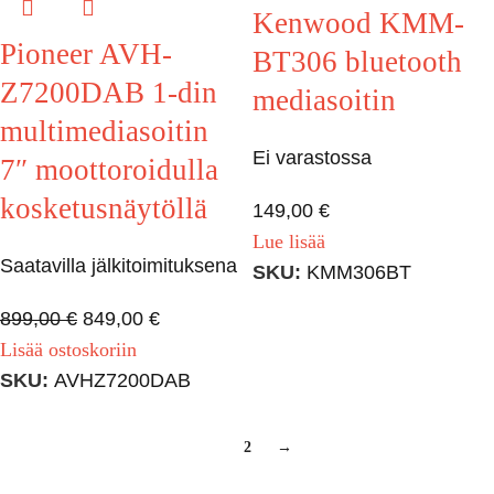
Kenwood KMM-
Pioneer AVH-
BT306 bluetooth
Z7200DAB 1-din
mediasoitin
multimediasoitin
Ei varastossa
7″ moottoroidulla
kosketusnäytöllä
149,00
€
Lue lisää
Saatavilla jälkitoimituksena
SKU:
KMM306BT
899,00
€
849,00
€
Lisää ostoskoriin
SKU:
AVHZ7200DAB
1
2
→