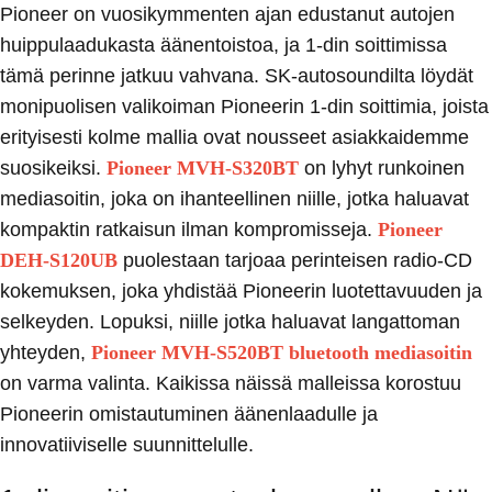
Pioneer on vuosikymmenten ajan edustanut autojen
huippulaadukasta äänentoistoa, ja 1-din soittimissa
tämä perinne jatkuu vahvana. SK-autosoundilta löydät
monipuolisen valikoiman Pioneerin 1-din soittimia, joista
erityisesti kolme mallia ovat nousseet asiakkaidemme
suosikeiksi.
Pioneer MVH-S320BT
on lyhyt runkoinen
mediasoitin, joka on ihanteellinen niille, jotka haluavat
kompaktin ratkaisun ilman kompromisseja.
Pioneer
DEH-S120UB
puolestaan tarjoaa perinteisen radio-CD
kokemuksen, joka yhdistää Pioneerin luotettavuuden ja
selkeyden. Lopuksi, niille jotka haluavat langattoman
yhteyden,
Pioneer MVH-S520BT bluetooth mediasoitin
on varma valinta. Kaikissa näissä malleissa korostuu
Pioneerin omistautuminen äänenlaadulle ja
innovatiiviselle suunnittelulle.