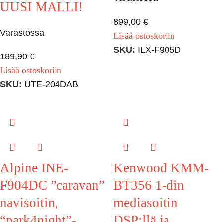
UUSI MALLI!
899,00
€
Varastossa
Lisää ostoskoriin
SKU:
ILX-F905D
189,90
€
Lisää ostoskoriin
SKU:
UTE-204DAB
Alpine INE-
Kenwood KMM-
F904DC ”caravan”
BT356 1-din
navisoitin,
mediasoitin
“park4night”-
DSP:llä ja