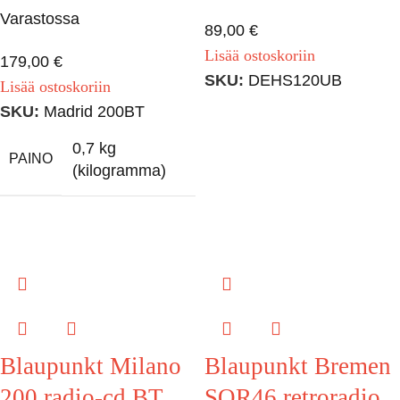
Varastossa
89,00
€
Lisää ostoskoriin
179,00
€
SKU:
DEHS120UB
Lisää ostoskoriin
SKU:
Madrid 200BT
0,7 kg
PAINO
(kilogramma)
Blaupunkt Milano
Blaupunkt Bremen
200 radio-cd BT
SQR46 retroradio