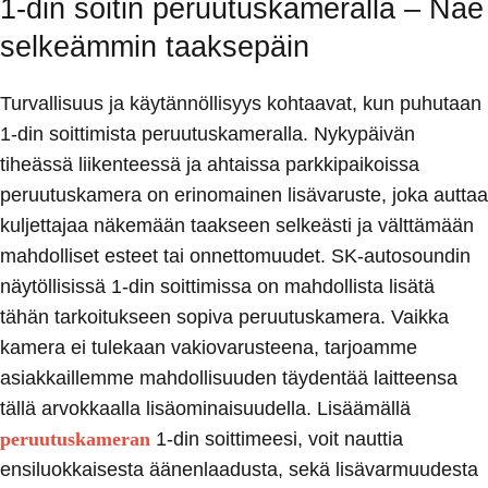
1-din soitin peruutuskameralla – Näe
selkeämmin taaksepäin
Turvallisuus ja käytännöllisyys kohtaavat, kun puhutaan
1-din soittimista peruutuskameralla. Nykypäivän
tiheässä liikenteessä ja ahtaissa parkkipaikoissa
peruutuskamera on erinomainen lisävaruste, joka auttaa
kuljettajaa näkemään taakseen selkeästi ja välttämään
mahdolliset esteet tai onnettomuudet. SK-autosoundin
näytöllisissä 1-din soittimissa on mahdollista lisätä
tähän tarkoitukseen sopiva peruutuskamera. Vaikka
kamera ei tulekaan vakiovarusteena, tarjoamme
asiakkaillemme mahdollisuuden täydentää laitteensa
tällä arvokkaalla lisäominaisuudella. Lisäämällä
peruutuskameran
1-din soittimeesi, voit nauttia
ensiluokkaisesta äänenlaadusta, sekä lisävarmuudesta