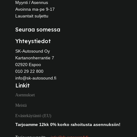
Myynti / Asennus
Avoinna ma-pe 9-17
Lauantait suljettu
Seuraa somessa
Yhteystiedot
SK-Autosound Oy
Kartanonherrantie 7
02920 Espoo
010 29 22 800
info@sk-autosound.fi
Linkit
Asennukset
Meistä
Evästekäytäntö (EU)
Tarjoamme 12kk 0% korko rahoitusta asennuksiin!