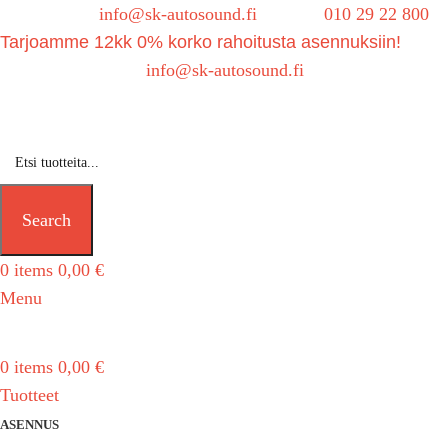
Sähköposti:
info@sk-autosound.fi
| Puh.
010 29 22 800
Tarjoamme 12kk 0% korko rahoitusta asennuksiin!
Tarjouspyynnöt:
info@sk-autosound.fi
Search
0
items
0,00
€
Menu
0
items
0,00
€
Tuotteet
ASENNUS