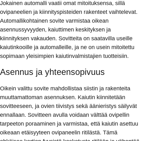
Jokainen automalli vaatii omat mitoituksensa, sillä
ovipaneelien ja kiinnityspisteiden rakenteet vaihtelevat.
Automallikohtainen sovite varmistaa oikean
asennussyvyyden, kaiuttimen keskityksen ja
kiinnityksen vakauden. Sovitteita on saatavilla useille
kaiutinkooille ja automalleille, ja ne on usein mitoitettu
sopimaan yleisimpien kaiutinvalmistajien tuotteisiin.
Asennus ja yhteensopivuus
Oikein valittu sovite mahdollistaa siistin ja rakenteita
muuttamattoman asennuksen. Kaiutin kiinnitetään
sovitteeseen, ja ovien tiivistys sekä äänieristys säilyvät
ennallaan. Sovitteen avulla voidaan välttää ovipellin
tarpeeton poraaminen ja varmistaa, että kaiutin asettuu
oikeaan etäisyyteen ovipaneelin ritilästä. Tämä