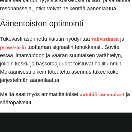
ehkäisee kartion fyysistä kosketusta ritilään ja vähentää
resonansseja, jotka voivat heikentää äänenlaatua.
Äänentoiston optimointi
Tukevasti asennettu kaiutin hyödyntää
vahvistimen
ja
prosessorin
tuottaman signaalin tehokkaasti. Sovite
estää ilmanvuodon ja väärän suuntaisen värähtelyn,
jolloin keski- ja bassotaajuudet toistuvat hallitummin.
Mekaanisesti oikein toteutettu asennus tukee koko
järjestelmän äänenlaatua.
Meiltä saat myös ammattitaitoiset
autohifi-asennukset
ja
säätöpalvelut.