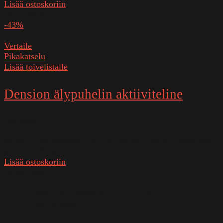
Lisää ostoskoriin
SKU:
854601
-43%
Vertaile
Pikakatselu
Lisää toivelistalle
Dension älypuhelin aktiiviteline
Varastossa
69,00
€
Alkuperäinen hinta oli: 69,00 €.
39,00
€
Nykyinen
hinta on: 39,00 €.
Lisää ostoskoriin
SKU:
CRD1
IP6LCRP iPhone 6, 6+, 7, 7+, 8, SE, -
aktiiviteline
Valitse
,