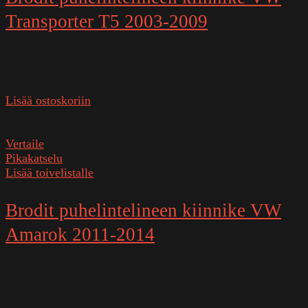
Transporter T5 2003-2009
Varastossa
28,90
€
Lisää ostoskoriin
SKU:
853992
Vertaile
Pikakatselu
Lisää toivelistalle
Brodit puhelintelineen kiinnike VW
Amarok 2011-2014
Varastossa
28,90
€