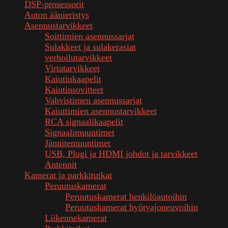
DSP-prosessorit
Auton äänieristys
Asennustarvikkeet
Soittimien asennussarjat
Sulakkeet ja sulakerasiat
verhoilutarvikkeet
Virtatarvikkeet
Kaiutinkaapelit
Kaiutinsovitteet
Vahvistimen asennussarjat
Kaiuttimien asennustarvikkeet
RCA signaalikaapelit
Signaalimuuntimet
Jännitemuuntimet
USB, Plugi ja HDMI johdot ja tarvikkeet
Antennit
Kamerat ja parkkitutkat
Peruutuskamerat
Peruutuskamerat henkilöautoihin
Peruutuskamerat hyötyajoneuvoihin
Liikennekamerat