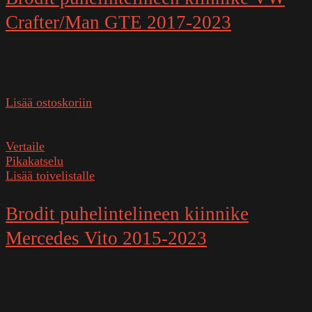
Crafter/Man GTE 2017-2023
Varastossa
28,90
€
Lisää ostoskoriin
SKU:
855303
Vertaile
Pikakatselu
Lisää toivelistalle
Brodit puhelintelineen kiinnike
Mercedes Vito 2015-2023
Varastossa
28,90
€