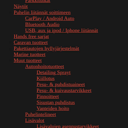
Parkkitutkat
Näytöt
Puhelin liitännät soittimeen
CarPlay / Android Auto
Bluetooth Audio
USB, aux ja ipod / Iphone liitännät
Hands free sarjat
Caravan tuotteet
Pakettiautojen hyllyjärjestelmät
Marine tuotteet
Muut tuotteet
Autonhoitotuotteet
Detailing Sprayt
Kiillotus
Pesu- & puhdistuaineet
Pesu- & kuivaustarvikkeet
Pinnoitteet
Sisustan puhdistus
Vanteiden hoito
Puhelintelineet
Lisävalot
Lisävalojen asennustarvikkeet