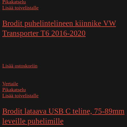
Pikakatselu
Lisää toivelistalle
Brodit puhelintelineen kiinnike VW
Transporter T6 2016-2020
Varastossa
28,90
€
Lisää ostoskoriin
SKU:
855135
Vertaile
Pikakatselu
Lisää toivelistalle
Brodit lataava USB C teline, 75-89mm
leveille puhelimille