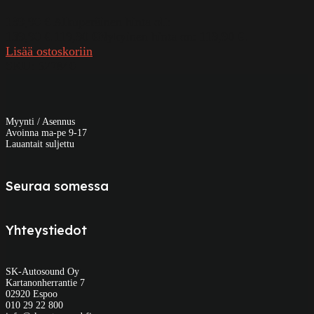
139,90
€
Alkuperäinen hinta oli:
139,90 €.
119,90
€
Nykyinen hinta on: 119,90 €.
Lisää ostoskoriin
SKU:
527840
Myynti / Asennus
Avoinna ma-pe 9-17
Lauantait suljettu
Seuraa somessa
Yhteystiedot
SK-Autosound Oy
Kartanonherrantie 7
02920 Espoo
010 29 22 800