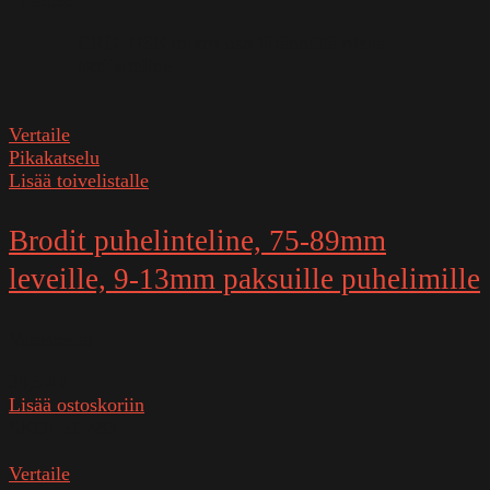
CRD1USB mikro-usb liitännällä oleva
aktiiviteline
Vertaile
Pikakatselu
Lisää toivelistalle
Brodit puhelinteline, 75-89mm
leveille, 9-13mm paksuille puhelimille
Varastossa
39,90
€
Lisää ostoskoriin
SKU:
511483
Vertaile