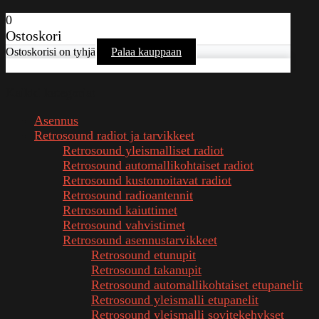
0
Ostoskori
Ostoskorisi on tyhjä
Palaa kauppaan
Kaikki kategoriat
Asennus
Retrosound radiot ja tarvikkeet
Retrosound yleismalliset radiot
Retrosound automallikohtaiset radiot
Retrosound kustomoitavat radiot
Retrosound radioantennit
Retrosound kaiuttimet
Retrosound vahvistimet
Retrosound asennustarvikkeet
Retrosound etunupit
Retrosound takanupit
Retrosound automallikohtaiset etupanelit
Retrosound yleismalli etupanelit
Retrosound yleismalli sovitekehykset