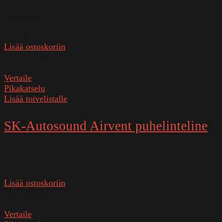
Varastossa
139,90
€
Lisää ostoskoriin
SKU:
527840-1
Vertaile
Pikakatselu
Lisää toivelistalle
SK-Autosound Airvent puhelinteline
Varastossa
12,00
€
Lisää ostoskoriin
SKU:
SKAirvent
Vertaile