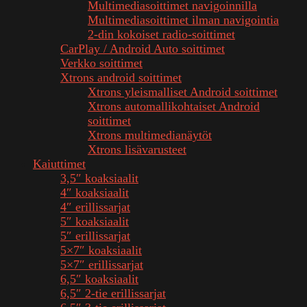
Multimediasoittimet navigoinnilla
Multimediasoittimet ilman navigointia
2-din kokoiset radio-soittimet
CarPlay / Android Auto soittimet
Verkko soittimet
Xtrons android soittimet
Xtrons yleismalliset Android soittimet
Xtrons automallikohtaiset Android
soittimet
Xtrons multimedianäytöt
Xtrons lisävarusteet
Kaiuttimet
3,5″ koaksiaalit
4″ koaksiaalit
4″ erillissarjat
5″ koaksiaalit
5″ erillissarjat
5×7″ koaksiaalit
5×7″ erillissarjat
6,5″ koaksiaalit
6,5″ 2-tie erillissarjat