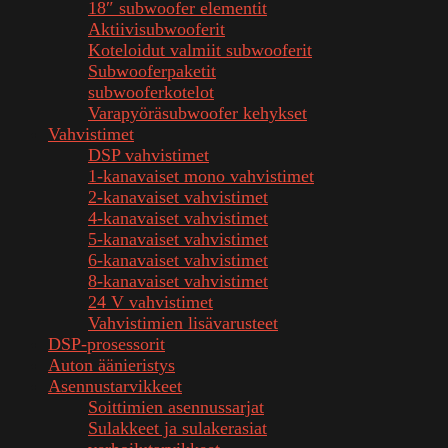
18″ subwoofer elementit
Aktiivisubwooferit
Koteloidut valmiit subwooferit
Subwooferpaketit
subwooferkotelot
Varapyöräsubwoofer kehykset
Vahvistimet
DSP vahvistimet
1-kanavaiset mono vahvistimet
2-kanavaiset vahvistimet
4-kanavaiset vahvistimet
5-kanavaiset vahvistimet
6-kanavaiset vahvistimet
8-kanavaiset vahvistimet
24 V vahvistimet
Vahvistimien lisävarusteet
DSP-prosessorit
Auton äänieristys
Asennustarvikkeet
Soittimien asennussarjat
Sulakkeet ja sulakerasiat