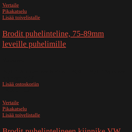
Vertaile
Pikakatselu
Lisää toivelistalle
Brodit puhelinteline, 75-89mm
leveille puhelimille
Varastossa
39,90
€
Alkuperäinen hinta oli: 39,90 €.
34,90
€
Nykyinen
hinta on: 34,90 €.
Lisää ostoskoriin
SKU:
511698
Vertaile
Pikakatselu
Lisää toivelistalle
Brodit puhelintelineen kiinnike VW