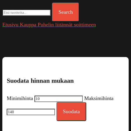
Search
Etusivu
Kauppa
Puhelin liitännät soittimeen
Puhelintelineet
Näytetään kaikki 17 tulosta
Suosituimmat ensin
Suodata hinnan mukaan
Minimihinta
Maksimihinta
Suodata