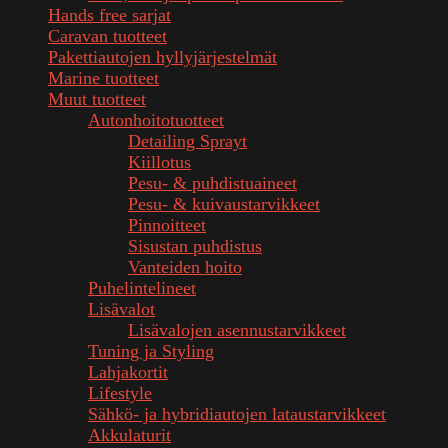
Hands free sarjat
Caravan tuotteet
Pakettiautojen hyllyjärjestelmät
Marine tuotteet
Muut tuotteet
Autonhoitotuotteet
Detailing Sprayt
Kiillotus
Pesu- & puhdistuaineet
Pesu- & kuivaustarvikkeet
Pinnoitteet
Sisustan puhdistus
Vanteiden hoito
Puhelintelineet
Lisävalot
Lisävalojen asennustarvikkeet
Tuning ja Styling
Lahjakortit
Lifestyle
Sähkö- ja hybridiautojen lataustarvikkeet
Akkulaturit