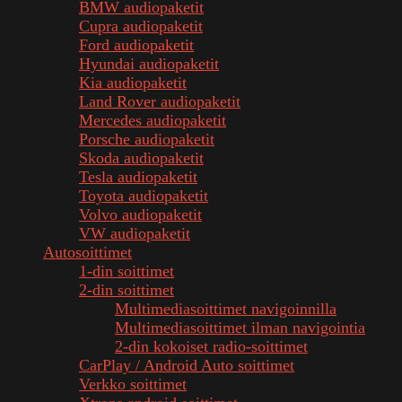
BMW audiopaketit
Cupra audiopaketit
Ford audiopaketit
Hyundai audiopaketit
Kia audiopaketit
Land Rover audiopaketit
Mercedes audiopaketit
Porsche audiopaketit
Skoda audiopaketit
Tesla audiopaketit
Toyota audiopaketit
Volvo audiopaketit
VW audiopaketit
Autosoittimet
1-din soittimet
2-din soittimet
Multimediasoittimet navigoinnilla
Multimediasoittimet ilman navigointia
2-din kokoiset radio-soittimet
CarPlay / Android Auto soittimet
Verkko soittimet