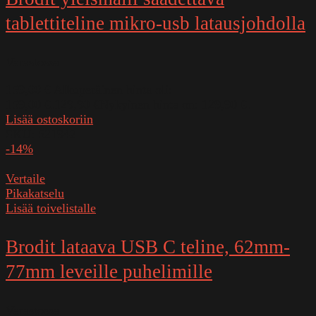
tablettiteline mikro-usb latausjohdolla
Varastossa
159,00
€
Alkuperäinen hinta oli:
159,00 €.
129,90
€
Nykyinen hinta on: 129,90 €.
Lisää ostoskoriin
SKU:
521942
-14%
Vertaile
Pikakatselu
Lisää toivelistalle
Brodit lataava USB C teline, 62mm-
77mm leveille puhelimille
Varastossa