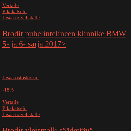
Vertaile
Pikakatselu
Lisää toivelistalle
Brodit puhelintelineen kiinnike BMW
5- ja 6- sarja 2017>
Varastossa
28,90
€
Lisää ostoskoriin
SKU:
854218-1
-18%
Vertaile
Pikakatselu
Lisää toivelistalle
Brodit yleismalli säädettävä