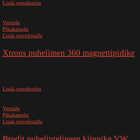
Lisää ostoskoriin
SKU:
855197
Vertaile
Pikakatselu
Lisää toivelistalle
Xtrons puhelimen 360 magnettipidike
Varastossa
12,90
€
Lisää ostoskoriin
SKU:
CH007
Vertaile
Pikakatselu
Lisää toivelistalle
Brodit puhelintelineen kiinnike VW