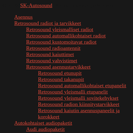
© 2026
SK-Autosound
. Kaikki oikeudet pidätetään
Asennus
Retrosound radiot ja tarvikkeet
Retrosound yleismalliset radiot
Retrosound automallikohtaiset radiot
Retrosound kustomoitavat radiot
Retrosound radioantennit
Retrosound kaiuttimet
Retrosound vahvistimet
Retrosound asennustarvikkeet
Retrosound etunupit
Retrosound takanupit
Retrosound automallikohtaiset etupanelit
Retrosound yleismalli etupanelit
Retrosound yleismalli sovitekehykset
Retrosound radion kiinnitystarvikkeet
Retrosound kaiutin asennuspaneelit ja
korokkeet
Autokohtaiset audiopaketit
Audi audiopaketit