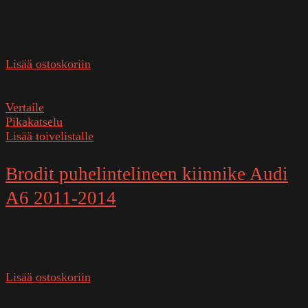
Varastossa
28,90
€
Lisää ostoskoriin
SKU:
854815
Vertaile
Pikakatselu
Lisää toivelistalle
Brodit puhelintelineen kiinnike Audi
A6 2011-2014
Varastossa
28,90
€
Lisää ostoskoriin
SKU:
854218-1-1