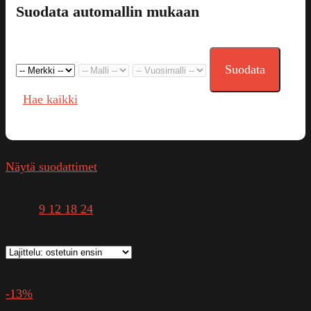
Suodata automallin mukaan
Suodata
Hae kaikki
Puhelintelineet
Näytä suodattimet
Näytä
9
12
18
24
-13%