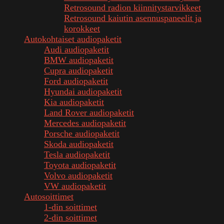
Retrosound radion kiinnitystarvikkeet
Retrosound kaiutin asennuspaneelit ja
korokkeet
Autokohtaiset audiopaketit
Audi audiopaketit
BMW audiopaketit
Cupra audiopaketit
Ford audiopaketit
Hyundai audiopaketit
Kia audiopaketit
Land Rover audiopaketit
Mercedes audiopaketit
Porsche audiopaketit
Skoda audiopaketit
Tesla audiopaketit
Toyota audiopaketit
Volvo audiopaketit
VW audiopaketit
Autosoittimet
1-din soittimet
2-din soittimet