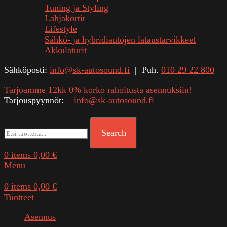
Tuning ja Styling
Lahjakortit
Lifestyle
Sähkö- ja hybridiautojen lataustarvikkeet
Akkulaturit
Sähköposti:
info@sk-autosound.fi
| Puh.
010 29 22 800
Tarjoamme 12kk 0% korko rahoitusta asennuksiin!
Tarjouspyynnöt:
info@sk-autosound.fi
Search
0
items
0,00
€
Menu
0
items
0,00
€
Tuotteet
Asennus