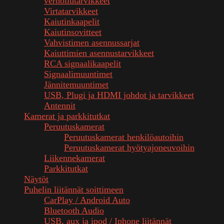
verhoilutarvikkeet
Virtatarvikkeet
Kaiutinkaapelit
Kaiutinsovitteet
Vahvistimen asennussarjat
Kaiuttimien asennustarvikkeet
RCA signaalikaapelit
Signaalimuuntimet
Jännitemuuntimet
USB, Plugi ja HDMI johdot ja tarvikkeet
Antennit
Kamerat ja parkkitutkat
Peruutuskamerat
Peruutuskamerat henkilöautoihin
Peruutuskamerat hyötyajoneuvoihin
Liikennekamerat
Parkkitutkat
Näytöt
Puhelin liitännät soittimeen
CarPlay / Android Auto
Bluetooth Audio
USB, aux ja ipod / Iphone liitännät