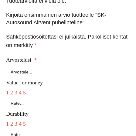
Tuotearvioita ei vielä ole.
Kirjoita ensimmäinen arvio tuotteelle “SK-
Autosound Airvent puhelinteline”
Sähköpostiosoitettasi ei julkaista.
Pakolliset kentät
on merkitty
*
Arvostelusi
*
Value for money
1
2
3
4
5
Durability
1
2
3
4
5