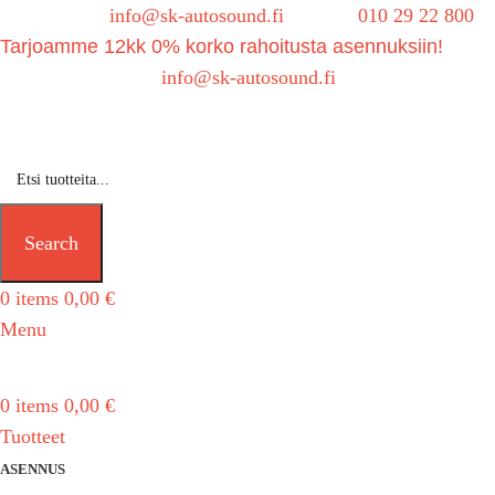
Sähköposti:
info@sk-autosound.fi
| Puh.
010 29 22 800
Tarjoamme 12kk 0% korko rahoitusta asennuksiin!
Tarjouspyynnöt:
info@sk-autosound.fi
Search
0
items
0,00
€
Menu
0
items
0,00
€
Tuotteet
ASENNUS