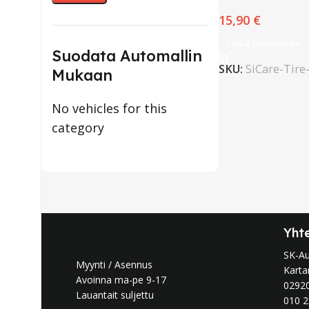
15,90
€
Lisää Ostoskoriin
Suodata Automallin
SKU:
SiCare-Tire
Mukaan
No vehicles for this
category
Yht
SK-A
Myynti / Asennus
Karta
Avoinna ma-pe 9-17
0292
Lauantait suljettu
010 2