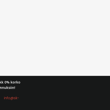
kk 0% korko
nnuksiin!
t:
info@sk-