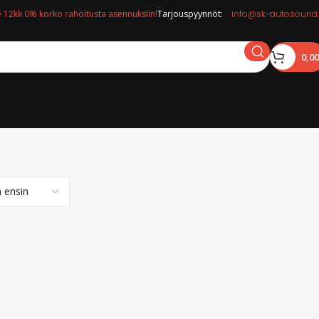
12kk 0% korko rahoitusta asennuksiin!
Tarjouspyynnöt:
info@sk-autosound.
0,0