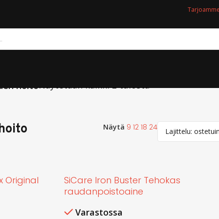
Tarjoamme 
Näytetään kaikki 2 tulosta
den hoito
hoito
Näytä
9
12
18
24
x Original
SiCare Iron Buster Tehokas
raudanpoistoaine
Varastossa