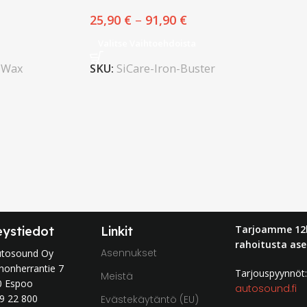
25,90
€
–
91,90
€
Valitse Vaihtoehdoista
-Wax
SKU:
SiCare-Iron-Buster
Tarjoamme 12
eystiedot
Linkit
rahoitusta ase
Asennukset
utosound Oy
nonherrantie 7
Tarjouspyynnö
Meistä
0 Espoo
autosound.fi
9 22 800
Evästekäytäntö (EU)