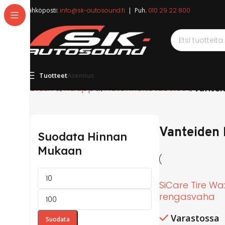
Sähköposti:
info@sk-autosound.fi
| Puh.
010 29 22 800
Tuotteet
Asennus
Etusivu
Kauppa
Autonhoitotuotteet
Vantei
Vanteiden 
Suodata Hinnan
Mukaan
SiCare Tire Wa
rengasvaha
Varastossa
Suodata