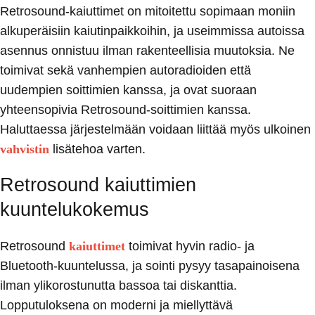
Retrosound-kaiuttimet on mitoitettu sopimaan moniin
alkuperäisiin kaiutinpaikkoihin, ja useimmissa autoissa
asennus onnistuu ilman rakenteellisia muutoksia. Ne
toimivat sekä vanhempien autoradioiden että
uudempien soittimien kanssa, ja ovat suoraan
yhteensopivia Retrosound-soittimien kanssa.
Haluttaessa järjestelmään voidaan liittää myös ulkoinen
vahvistin
lisätehoa varten.
Retrosound kaiuttimien
kuuntelukokemus
Retrosound
kaiuttimet
toimivat hyvin radio- ja
Bluetooth-kuuntelussa, ja sointi pysyy tasapainoisena
ilman ylikorostunutta bassoa tai diskanttia.
Lopputuloksena on moderni ja miellyttävä