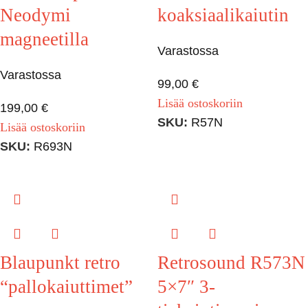
Neodymi
koaksiaalikaiutin
magneetilla
Varastossa
Varastossa
99,00
€
Lisää ostoskoriin
199,00
€
SKU:
R57N
Lisää ostoskoriin
SKU:
R693N
Blaupunkt retro
Retrosound R573N
“pallokaiuttimet”
5×7″ 3-