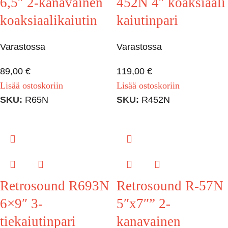
6,5″ 2-kanavainen
452N 4″ koaksiaali
koaksiaalikaiutin
kaiutinpari
Varastossa
Varastossa
89,00
€
119,00
€
Lisää ostoskoriin
Lisää ostoskoriin
SKU:
R65N
SKU:
R452N
Retrosound R693N
Retrosound R-57N
6×9″ 3-
5″x7″” 2-
tiekaiutinpari
kanavainen