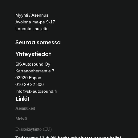
Myynti / Asennus
Avoinna ma-pe 9-17
Lauantait suljettu
Seuraa somessa
Yhteystiedot
SK-Autosound Oy
Kartanonherrantie 7
02920 Espoo
010 29 22 800
info@sk-autosound.fi
Linkit
Asennukset
Meistä
Evästekäytäntö (EU)
Tarjoamme 12kk 0% korko rahoitusta asennuksiin!