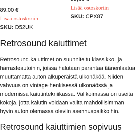
Lisää ostoskoriin
89,00
€
SKU:
CPX87
Lisää ostoskoriin
SKU:
D52UK
Retrosound kaiuttimet
Retrosound-kaiuttimet on suunniteltu klassikko- ja
harrasteautoihin, joissa halutaan parantaa äänenlaatua
muuttamatta auton alkuperäistä ulkonäköä. Niiden
vahvuus on vintage‐henkisessä ulkonäössä ja
modernissa kaiutintekniikassa. Valikoimassa on useita
kokoja, jotta kaiutin voidaan valita mahdollisimman
hyvin auton olemassa oleviin asennuspaikkoihin.
Retrosound kaiuttimien sopivuus