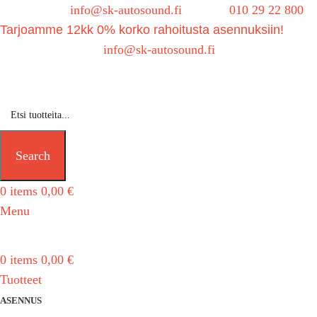
Sähköposti:
info@sk-autosound.fi
| Puh.
010 29 22 800
Tarjoamme 12kk 0% korko rahoitusta asennuksiin!
Tarjouspyynnöt:
info@sk-autosound.fi
Search
0
items
0,00
€
Menu
0
items
0,00
€
Tuotteet
ASENNUS