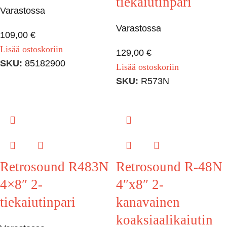
tiekaiutinpari
Varastossa
Varastossa
109,00
€
Lisää ostoskoriin
129,00
€
SKU:
85182900
Lisää ostoskoriin
SKU:
R573N
Retrosound R483N
Retrosound R-48N
4×8″ 2-
4″x8″ 2-
tiekaiutinpari
kanavainen
koaksiaalikaiutin