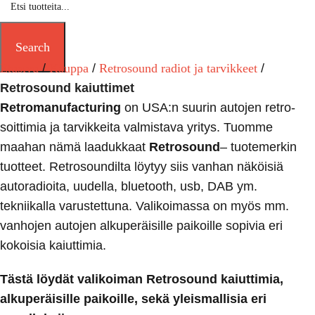
Search
Etusivu
Kauppa
Retrosound radiot ja tarvikkeet
Retrosound kaiuttimet
Retromanufacturing
on USA:n suurin autojen retro-
soittimia ja tarvikkeita valmistava yritys. Tuomme
maahan nämä laadukkaat
Retrosound
– tuotemerkin
tuotteet. Retrosoundilta löytyy siis vanhan näköisiä
autoradioita, uudella, bluetooth, usb, DAB ym.
tekniikalla varustettuna. Valikoimassa on myös mm.
vanhojen autojen alkuperäisille paikoille sopivia eri
kokoisia kaiuttimia.
Tästä löydät valikoiman Retrosound kaiuttimia,
alkuperäisille paikoille, sekä yleismallisia eri