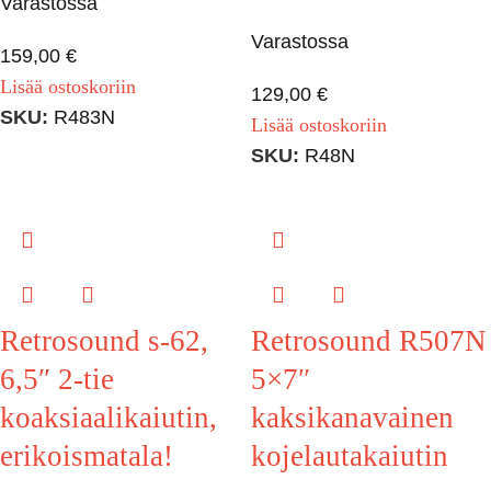
Varastossa
Varastossa
159,00
€
Lisää ostoskoriin
129,00
€
SKU:
R483N
Lisää ostoskoriin
SKU:
R48N
Retrosound s-62,
Retrosound R507N
6,5″ 2-tie
5×7″
koaksiaalikaiutin,
kaksikanavainen
erikoismatala!
kojelautakaiutin