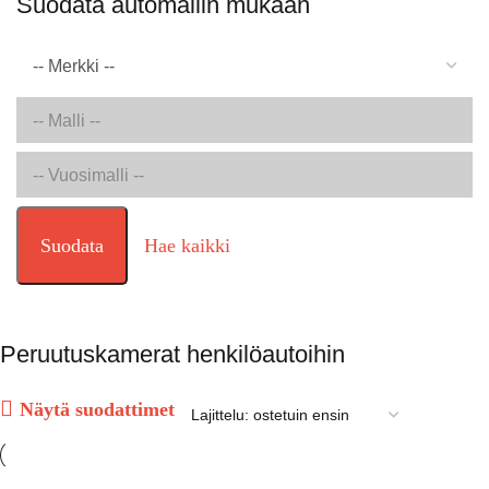
Suodata automallin mukaan
Suodata
Hae kaikki
Peruutuskamerat henkilöautoihin
Näytä suodattimet