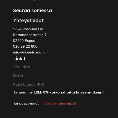
Seuraa somessa
Yhteystiedot
SK-Autosound Oy
Kartanonherrantie 7
02920 Espoo
010 29 22 800
info@sk-autosound.fi
Linkit
Asennukset
Meistä
Evästekäytäntö (EU)
Tarjoamme 12kk 0% korko rahoitusta asennuksiin!
Tarjouspyynnöt:
info@sk-autosound.fi