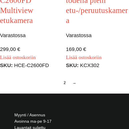
C2600FD
todella pieni
Multiview
etu-/peruutuskamer
etukamera
a
Varastossa
Varastossa
299,00
€
169,00
€
Lisää ostoskoriin
Lisää ostoskoriin
SKU:
HCE-C2600FD
SKU:
KCX302
1
2
→
Myynti / Asennus
Avoinna ma-pe 9-17
Lauantait suljettu