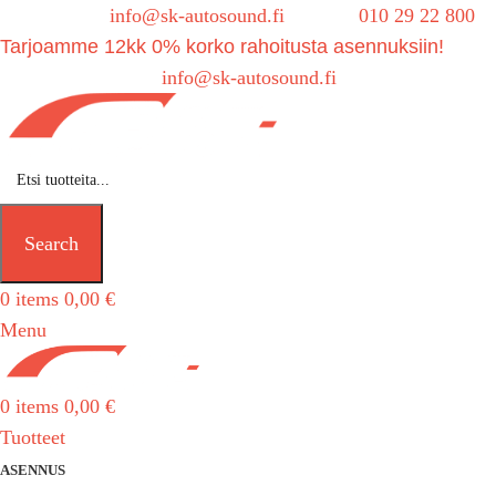
Sähköposti:
info@sk-autosound.fi
| Puh.
010 29 22 800
Tarjoamme 12kk 0% korko rahoitusta asennuksiin!
Tarjouspyynnöt:
info@sk-autosound.fi
Search
0
items
0,00
€
Menu
0
items
0,00
€
Tuotteet
ASENNUS