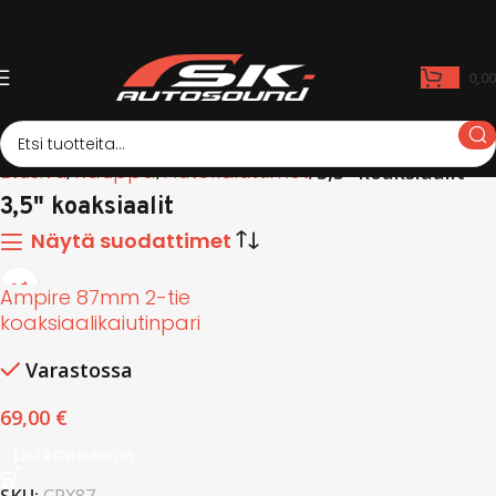
0,0
Etusivu
Kauppa
Autokaiuttimet
3,5" koaksiaalit
3,5" koaksiaalit
Näytä suodattimet
Ampire 87mm 2-tie
koaksiaalikaiutinpari
Varastossa
69,00
€
Lisää Ostoskoriin