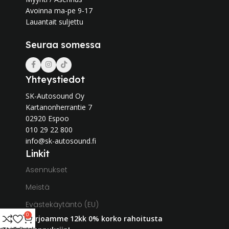
Avoinna ma-pe 9-17
Lauantait suljettu
Seuraa somessa
Yhteystiedot
SK-Autosound Oy
Kartanonherrantie 7
02920 Espoo
010 29 22 800
info@sk-autosound.fi
Linkit
Asennukset
Meistä
Evästekäytäntö (EU)
0
Tarjoamme 12kk 0% korko rahoitusta