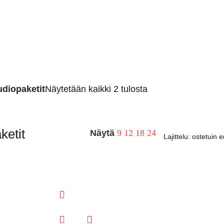
diopaketit
Näytetään kaikki 2 tulosta
ketit
Näytä
9
12
18
24