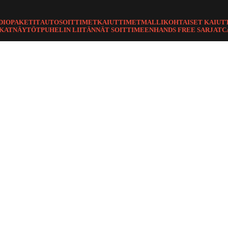
DIOPAKETIT
AUTOSOITTIMET
KAIUTTIMET
MALLIKOHTAISET KAIUT
TKAT
NÄYTÖT
PUHELIN LIITÄNNÄT SOITTIMEEN
HANDS FREE SARJAT
C