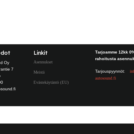
edot
Linkit
Tarjoamme 12kk 0
rahoitusta asennuk
Asennukset
nd Oy
antie 7
Tarjouspyynnöt:
in
Meistä
o
autosound.fi
00
Evästekäytäntö (EU)
sound.fi