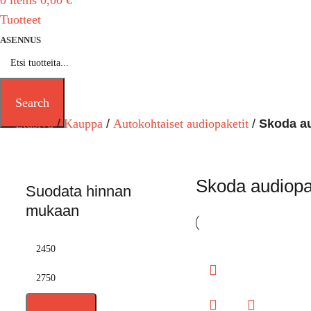
0
items
0,00
€
Tuotteet
ASENNUS
Search
Etusivu
Kauppa
Autokohtaiset audiopaketit
Skoda au
Skoda audiopa
Suodata hinnan
mukaan