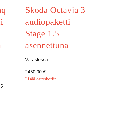
aq
Skoda Octavia 3
i
audiopaketti
Stage 1.5
a
asennettuna
Varastossa
2450,00
€
Lisää ostoskoriin
.5