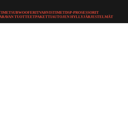
TIMET
SUBWOOFERIT
VAHVISTIMET
DSP-PROSESSORIT
ARAVAN TUOTTEET
PAKETTIAUTOJEN HYLLYJÄRJESTELMÄT