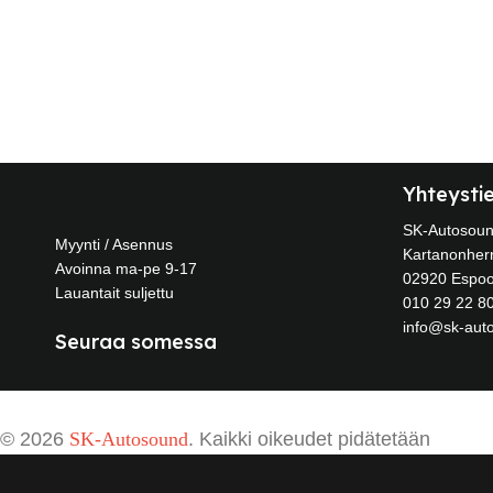
Yhteysti
SK-Autosou
Myynti / Asennus
Kartanonherr
Avoinna ma-pe 9-17
02920 Espo
Lauantait suljettu
010 29 22 8
info@sk-auto
Seuraa somessa
© 2026
SK-Autosound
. Kaikki oikeudet pidätetään
Vertaile