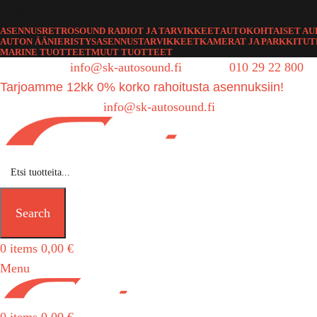
Kaikki kategoriat
ASENNUS
RETROSOUND RADIOT JA TARVIKKEET
AUTOKOHTAISET AU
AUTON ÄÄNIERISTYS
ASENNUSTARVIKKEET
KAMERAT JA PARKKITU
MARINE TUOTTEET
MUUT TUOTTEET
Sähköposti:
info@sk-autosound.fi
| Puh.
010 29 22 800
Tarjoamme 12kk 0% korko rahoitusta asennuksiin!
Tarjouspyynnöt:
info@sk-autosound.fi
Search
0
items
0,00
€
Menu