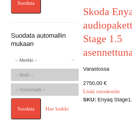
Suodata
Skoda Eny
audiopakett
Suodata automallin
Stage 1.5
mukaan
asennettun
Varastossa
2750,00
€
Lisää ostoskoriin
SKU:
Enyaq Stage1
Suodata
Hae kaikki