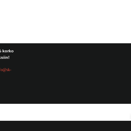
% korko
siin!
fo@sk-