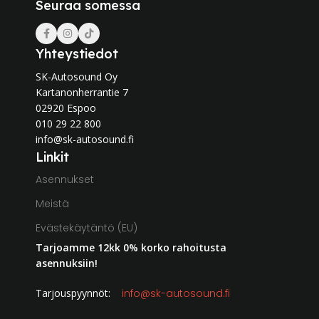
Seuraa somessa
Yhteystiedot
SK-Autosound Oy
Kartanonherrantie 7
02920 Espoo
010 29 22 800
info@sk-autosound.fi
Linkit
Asennukset
Meistä
Evästekäytäntö (EU)
Tarjoamme 12kk 0% korko rahoitusta
asennuksiin!
Tarjouspyynnöt:
info@sk-autosound.fi