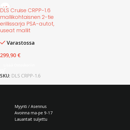
DLS Cruise CRPP-1.6
mallikohtaisnen 2-tie
erillissarja PSA-autot,
useat mallit
Varastossa
299,90
€
Lisää Ostoskoriin
SKU:
DLS CRPP-1.6
Myynti / Asennus
Avoinna ma-pe 9-17
Lauantait suljettu