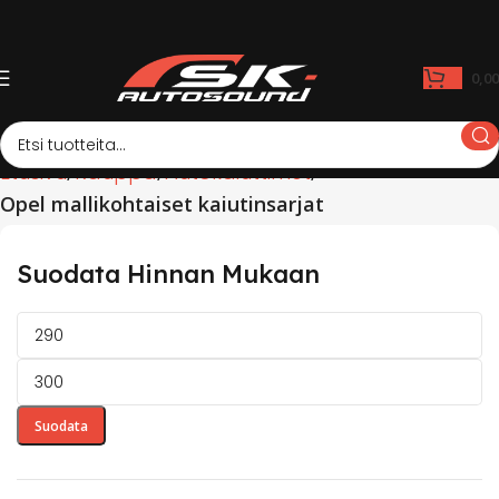
0,0
Etusivu
Kauppa
Autokaiuttimet
Opel mallikohtaiset kaiutinsarjat
Suodata Hinnan Mukaan
Suodata