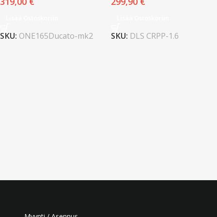
319,00
€
299,90
€
Lisää Ostoskoriin
Lisää Ostoskoriin
SKU:
ONE165Ducato-mk2
SKU:
DLS CRPP-1.6
Myynti / Asennus