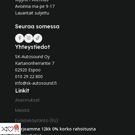
Avoinna ma-pe 9-17
Lauantait suljettu
Seuraa somessa
Yhteystiedot
SK-Autosound Oy
Kartanonherrantie 7
02920 Espoo
010 29 22 800
info@sk-autosound.fi
Linkit
Asennukset
Meistä
Evästekäytäntö (EU)
0
Tarjoamme 12kk 0% korko rahoitusta