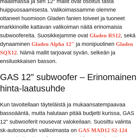
maailmassa ja sen 12″ mallit ovat osoitus tästä
huippuosaamisesta. Valikoimassamme olemme
ottaneet huomioon Gladen fanien toiveet ja tuoneet
markkinoille kattavan valikoiman näitä erinomaisia
subwoofereita. Suosikkejamme ovat
Gladen RS12
,
sekä
dynaaminen
Gladen Alpha 12″
ja monipuolinen
Gladen
SQX12
.
Nämä mallit tarjoavat syvän, selkeän ja
ensiluokkaisen basson.
GAS 12” subwoofer – Erinomainen
hinta-laatusuhde
Kun tavoitellaan täyteläistä ja mukaansatempaavaa
bassoääntä, mutta halutaan pitää budjetti kurissa, GAS
12” subwooferit nousevat valokeilaan. Suosittu valinta
sk-autosoundin valikoimasta on
GAS MAD12 S2-124