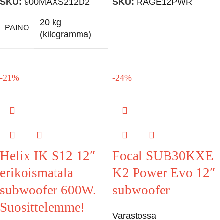
SKU:
900MAXS212D2
SKU:
RAGE12PWR
20 kg
PAINO
(kilogramma)
-21%
-24%
Helix IK S12 12″
Focal SUB30KXE
erikoismatala
K2 Power Evo 12″
subwoofer 600W.
subwoofer
Suosittelemme!
Varastossa