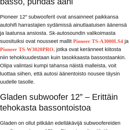
basso, puhdas ääni
Pioneer 12″ subwooferit ovat ansainneet paikkansa
autohifi harrastajien sydämissä ainutlaatuisen äänensä
ja laatunsa ansiosta. Sk-autosoundin valikoimasta
suosituiksi ovat nousseet mallit
Pioneer TS-A3000LS4
ja
Pioneer TS-W3020PRO
,
jotka ovat keränneet kiitosta
niin tehokkuudestaan kuin tasokkaasta bassostaankin.
Olipa valintasi kumpi tahansa näistä malleista, voit
luottaa siihen, että autosi äänentoisto nousee täysin
uudelle tasolle.
Gladen subwoofer 12” – Erittäin
tehokasta bassontoistoa
Gladen on ollut pitkään edelläkävijä subwoofereiden