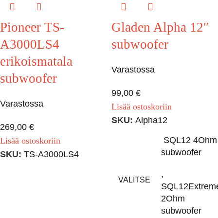
Pioneer TS-
Gladen Alpha 12″
A3000LS4
subwoofer
erikoismatala
Varastossa
subwoofer
99,00
€
Varastossa
Lisää ostoskoriin
SKU:
Alpha12
269,00
€
SQL12 4Ohm
Lisää ostoskoriin
subwoofer
SKU:
TS-A3000LS4
,
VALITSE
SQL12Extrem
2Ohm
subwoofer