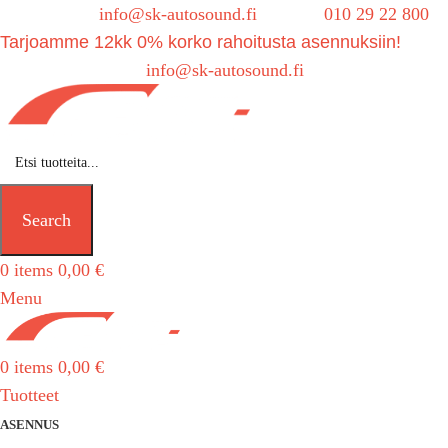
Sähköposti:
info@sk-autosound.fi
| Puh.
010 29 22 800
Tarjoamme 12kk 0% korko rahoitusta asennuksiin!
Tarjouspyynnöt:
info@sk-autosound.fi
Search
0
items
0,00
€
Menu
0
items
0,00
€
Tuotteet
ASENNUS