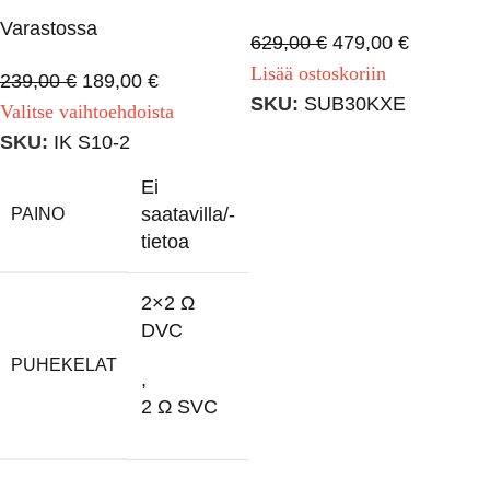
Varastossa
629,00
€
479,00
€
Lisää ostoskoriin
239,00
€
189,00
€
SKU:
SUB30KXE
Valitse vaihtoehdoista
SKU:
IK S10-2
Ei
saatavilla/-
PAINO
tietoa
2×2 Ω
DVC
PUHEKELAT
,
2 Ω SVC