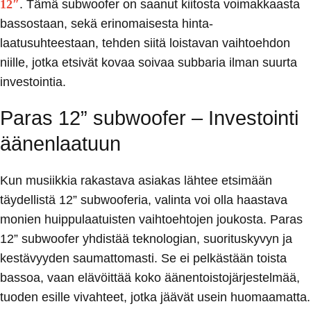
12″
.
Tämä subwoofer on saanut kiitosta voimakkaasta
bassostaan, sekä erinomaisesta hinta-
laatusuhteestaan, tehden siitä loistavan vaihtoehdon
niille, jotka etsivät kovaa soivaa subbaria ilman suurta
investointia.
Paras 12” subwoofer – Investointi
äänenlaatuun
Kun musiikkia rakastava asiakas lähtee etsimään
täydellistä 12” subwooferia, valinta voi olla haastava
monien huippulaatuisten vaihtoehtojen joukosta. Paras
12” subwoofer yhdistää teknologian, suorituskyvyn ja
kestävyyden saumattomasti. Se ei pelkästään toista
bassoa, vaan elävöittää koko äänentoistojärjestelmää,
tuoden esille vivahteet, jotka jäävät usein huomaamatta.