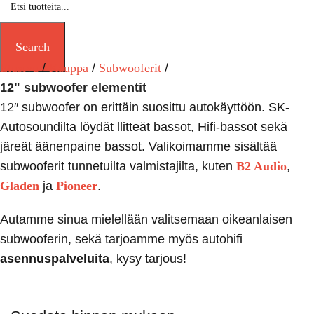
Search
Etusivu
Kauppa
Subwooferit
12" subwoofer elementit
12″ subwoofer on erittäin suosittu autokäyttöön. SK-
Autosoundilta löydät llitteät bassot, Hifi-bassot sekä
järeät äänenpaine bassot. Valikoimamme sisältää
subwooferit tunnetuilta valmistajilta, kuten
B2 Audio
,
Gladen
ja
Pioneer
.
Autamme sinua mielellään valitsemaan oikeanlaisen
subwooferin, sekä tarjoamme myös autohifi
asennuspalveluita
, kysy tarjous!