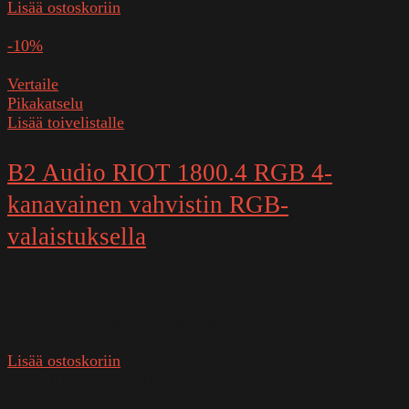
Lisää ostoskoriin
SKU:
SD5000.1-EVO5.0-2Ohm
-10%
Vertaile
Pikakatselu
Lisää toivelistalle
B2 Audio RIOT 1800.4 RGB 4-
kanavainen vahvistin RGB-
valaistuksella
Varastossa
499,00
€
Alkuperäinen hinta oli:
499,00 €.
449,00
€
Nykyinen hinta on: 449,00 €.
Lisää ostoskoriin
SKU:
RIOT 1800.4 RGB