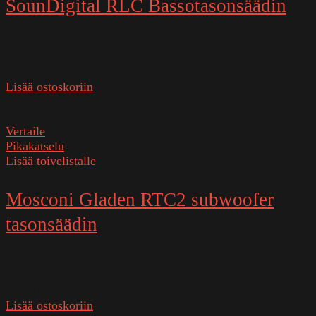
SounDigital RLC Bassotasonsäädin
Varastossa
39,90
€
Lisää ostoskoriin
SKU:
SD RLC
Vertaile
Pikakatselu
Lisää toivelistalle
Mosconi Gladen RTC2 subwoofer
tasonsäädin
Varastossa
26,00
€
Lisää ostoskoriin