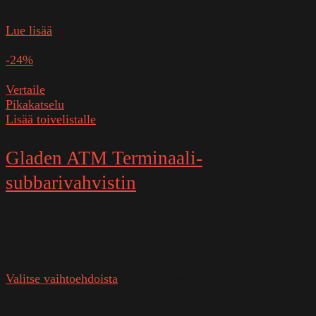
269,00
€
Alkuperäinen hinta oli:
269,00 €.
259,00
€
Nykyinen hinta on: 259,00 €.
Lue lisää
SKU:
GARC1200c1
-24%
Vertaile
Pikakatselu
Lisää toivelistalle
Gladen ATM Terminaali-
subbarivahvistin
Varastossa
169,00
€
Alkuperäinen hinta oli:
169,00 €.
129,00
€
Nykyinen hinta on: 129,00 €.
Valitse vaihtoehdoista
Tällä tuotteella on useampi
muunnelma. Voit tehdä valinnat tuotteen sivulla.
SKU:
FIELD46