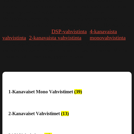
Vahvistin herättää musiikin eloon. Tarkasti suunnitellut
vahvistimet eivät ainoastaan tarjoa laadukasta ääntä, vaan
myös täydentävät autosi äänentoistojärjestelmää.
Valikoimastamme löydät huippulaatuiset vahvistimet
tunnetuilta brändeiltä kuten Mosconi, Gladen, B2 Audio ja
Ampire. Etsitpä sitten
DSP-vahvistinta
,
4-kanavaista
vahvistinta
,
2-kanavaista vahvistinta
tai
monovahvistinta
,
meiltä löydät juuri sen, mitä tarvitset. Viritä autosi
äänentoisto uudelle tasolle ja anna musiikin soida. Meiltä
myös autohifi asennus, pyydä tarjous!
1-Kanavaiset Mono Vahvistimet
(39)
2-Kanavaiset Vahvistimet
(13)