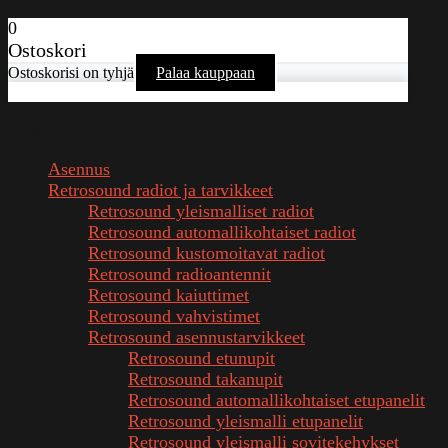
0
Ostoskori
Ostoskorisi on tyhjä
Palaa kauppaan
Kaikki kategoriat
Asennus
Retrosound radiot ja tarvikkeet
Retrosound yleismalliset radiot
Retrosound automallikohtaiset radiot
Retrosound kustomoitavat radiot
Retrosound radioantennit
Retrosound kaiuttimet
Retrosound vahvistimet
Retrosound asennustarvikkeet
Retrosound etunupit
Retrosound takanupit
Retrosound automallikohtaiset etupanelit
Retrosound yleismalli etupanelit
Retrosound yleismalli sovitekehykset