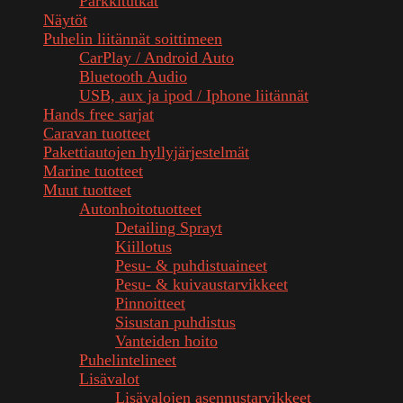
Parkkitutkat
Näytöt
Puhelin liitännät soittimeen
CarPlay / Android Auto
Bluetooth Audio
USB, aux ja ipod / Iphone liitännät
Hands free sarjat
Caravan tuotteet
Pakettiautojen hyllyjärjestelmät
Marine tuotteet
Muut tuotteet
Autonhoitotuotteet
Detailing Sprayt
Kiillotus
Pesu- & puhdistuaineet
Pesu- & kuivaustarvikkeet
Pinnoitteet
Sisustan puhdistus
Vanteiden hoito
Puhelintelineet
Lisävalot
Lisävalojen asennustarvikkeet