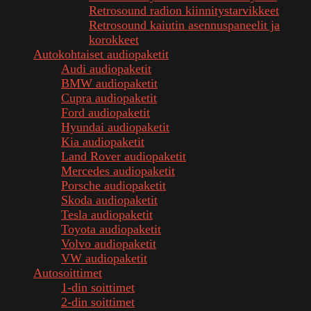
Retrosound radion kiinnitystarvikkeet
Retrosound kaiutin asennuspaneelit ja
korokkeet
Autokohtaiset audiopaketit
Audi audiopaketit
BMW audiopaketit
Cupra audiopaketit
Ford audiopaketit
Hyundai audiopaketit
Kia audiopaketit
Land Rover audiopaketit
Mercedes audiopaketit
Porsche audiopaketit
Skoda audiopaketit
Tesla audiopaketit
Toyota audiopaketit
Volvo audiopaketit
VW audiopaketit
Autosoittimet
1-din soittimet
2-din soittimet