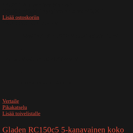
639,00
€
Alkuperäinen hinta oli:
639,00 €.
469,00
€
Nykyinen hinta on: 469,00 €.
Lisää ostoskoriin
SKU:
ONE130.4DSP24V
MosONE130.4DSP24V ruuvi-kaiutinliittimill
,
Valitse
MosONE130.4DSP24V M
,
molex-kaiutinliittimillä
Vertaile
Pikakatselu
Lisää toivelistalle
Gladen RC150c5 5-kanavainen koko