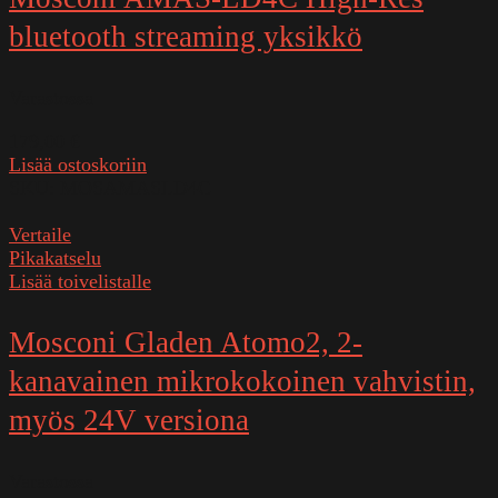
bluetooth streaming yksikkö
Varastossa
179,00
€
Lisää ostoskoriin
SKU:
MOSAMASLD4C
Vertaile
Pikakatselu
Lisää toivelistalle
Mosconi Gladen Atomo2, 2-
kanavainen mikrokokoinen vahvistin,
myös 24V versiona
Varastossa