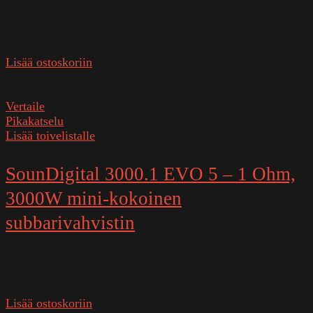
Varastossa
21,90
€
Lisää ostoskoriin
SKU:
REM-UNI
Vertaile
Pikakatselu
Lisää toivelistalle
SounDigital 3000.1 EVO 5 – 1 Ohm,
3000W mini-kokoinen
subbarivahvistin
Varastossa
299,00
€
Lisää ostoskoriin