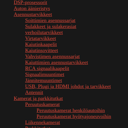
DSP-prosessorit
Auton äänieristys
Asennustarvikkeet
Soittimien asennussarjat
Sulakkeet ja sulakerasiat
verhoilutarvikkeet
Virtatarvikkeet
Kaiutinkaapelit
Kaiutinsovitteet
Vahvistimen asennussarjat
Kaiuttimien asennustarvikkeet
RCA signaalikaapelit
Signaalimuuntimet
Jännitemuuntimet
USB, Plugi ja HDMI johdot ja tarvikkeet
Antennit
Kamerat ja parkkitutkat
Peruutuskamerat
Peruutuskamerat henkilöautoihin
Peruutuskamerat hyötyajoneuvoihin
Liikennekamerat