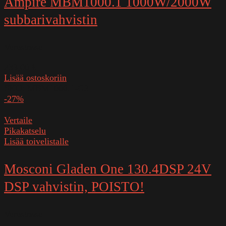
Ampire MBM1000.1 1000W/2000W
subbarivahvistin
Varastossa
239,00
€
Lisää ostoskoriin
SKU:
MBM1000.1-G2
-27%
Vertaile
Pikakatselu
Lisää toivelistalle
Mosconi Gladen One 130.4DSP 24V
DSP vahvistin, POISTO!
Varastossa