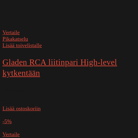
Vertaile
Pikakatselu
Lisää toivelistalle
Gladen RCA liitinpari High-level
kytkentään
Varastossa
9,00
€
Lisää ostoskoriin
SKU:
GARCA
-5%
Vertaile