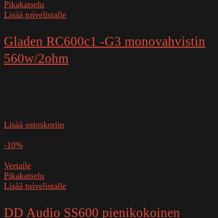
Pikakatselu
Lisää toivelistalle
Gladen RC600c1 -G3 monovahvistin
560w/2ohm
Varastossa
209,00
€
Alkuperäinen hinta oli:
209,00 €.
199,00
€
Nykyinen hinta on: 199,00 €.
Lisää ostoskoriin
SKU:
GARC600c1
-10%
Vertaile
Pikakatselu
Lisää toivelistalle
DD Audio SS600 pienikokoinen