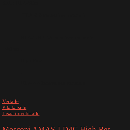
SKU:
HLA-Slim
HLA-2 2-kanavainen muunnin
,
HLA-2-HP 2-kanavainen muunnin
Valitse
,
High-Power
,
HLA-4 4-kanavainen muunnin
Vertaile
Pikakatselu
Lisää toivelistalle
Mosconi AMAS-LD4C High-Res