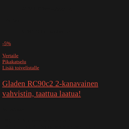
ATM2 2Ohm subbarille
Valitse
,
ATM4 4Ohm subbarille
-5%
Vertaile
Pikakatselu
Lisää toivelistalle
Gladen RC90c2 2-kanavainen
vahvistin, taattua laatua!
Varastossa
189,00
€
Alkuperäinen hinta oli:
189,00 €.
179,00
€
Nykyinen hinta on: 179,00 €.