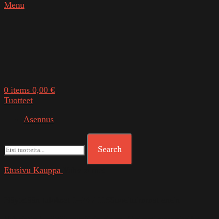
Menu
0
items
0,00
€
Tuotteet
Asennus
Search
Etusivu
Kauppa
Vahvistimet
Näytetään tulokset 1–24 / 118
Suosituimmat ensin