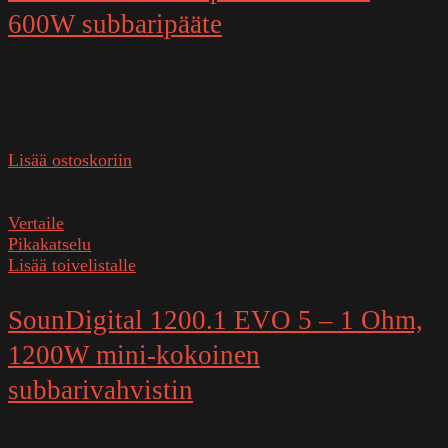
600W subbaripääte
Varastossa
199,00
€
Alkuperäinen hinta oli:
199,00 €.
179,00
€
Nykyinen hinta on: 179,00 €.
Lisää ostoskoriin
SKU:
SS600
Vertaile
Pikakatselu
Lisää toivelistalle
SounDigital 1200.1 EVO 5 – 1 Ohm,
1200W mini-kokoinen
subbarivahvistin
Varastossa