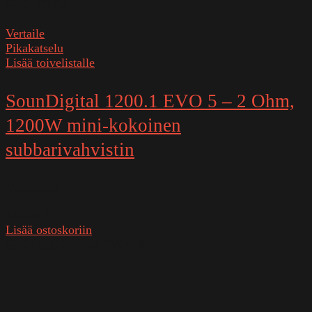
SKU:
RTC2
Vertaile
Pikakatselu
Lisää toivelistalle
SounDigital 1200.1 EVO 5 – 2 Ohm,
1200W mini-kokoinen
subbarivahvistin
Varastossa
249,00
€
Lisää ostoskoriin
SKU:
SD1200.1-2 EVO5.0