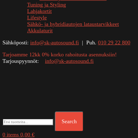
Tuning ja Styling
Lahjakortit
Lifestyle
Sähkö- ja hybridiautojen lataustarvikkeet
Akkulaturit
Sähköposti:
info@sk-autosound.fi
| Puh.
010 29 22 800
Tarjoamme 12kk 0% korko rahoitusta asennuksiin!
Tarjouspyynnöt:
info@sk-autosound.fi
Search
0
items
0,00
€