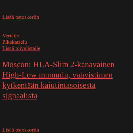
249,00
€
Lisää ostoskoriin
SKU:
SD1200.1-1 EVO5.0
Vertaile
Pikakatselu
Lisää toivelistalle
Mosconi HLA-Slim 2-kanavainen
High-Low muunnin, vahvistimen
kytkentään kaiutintasoisesta
signaalista
Varastossa
59,00
€
Lisää ostoskoriin