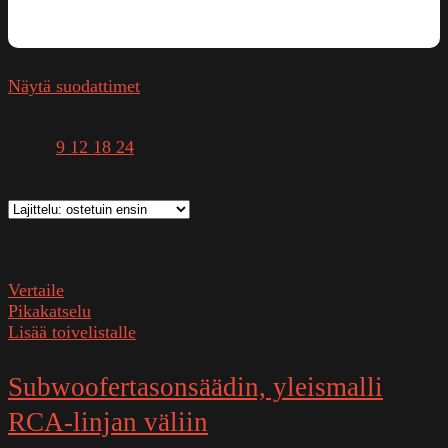
Vahvistimet
Näytä suodattimet
Näytä
9
12
18
24
Vertaile
Pikakatselu
Lisää toivelistalle
Subwoofertasonsäädin, yleismalli
RCA-linjan väliin