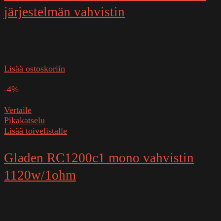
järjestelmän vahvistin
Varastossa
379,00
€
Lisää ostoskoriin
SKU:
GA-RC150c5
-4%
Vertaile
Pikakatselu
Lisää toivelistalle
Gladen RC1200c1 mono vahvistin
1120w/1ohm
Ei varastossa