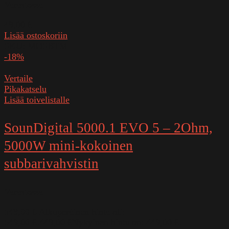
Varastossa
49,00
€
Lisää ostoskoriin
SKU:
MOSBTM
-18%
Vertaile
Pikakatselu
Lisää toivelistalle
SounDigital 5000.1 EVO 5 – 2Ohm,
5000W mini-kokoinen
subbarivahvistin
Varastossa
549,00
€
Alkuperäinen hinta oli:
549,00 €.
449,00
€
Nykyinen hinta on: 449,00 €.