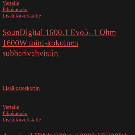
Vertaile
Pikakatselu
Lisää toivelistalle
SounDigital 1600.1 Evo5- 1 Ohm
1600W mini-kokoinen
subbarivahvistin
Varastossa
279,00
€
Lisää ostoskoriin
SKU:
SD1600.1Evo5-1Ohm
Vertaile
Pikakatselu
Lisää toivelistalle