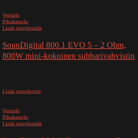
SKU:
SD3000.1-EVO5.0-1Ohm
Vertaile
Pikakatselu
Lisää toivelistalle
SounDigital 800.1 EVO 5 – 2 Ohm,
800W mini-kokoinen subbarivahvistin
Varastossa
199,00
€
Lisää ostoskoriin
SKU:
SD800.1-2 EVO5
Vertaile
Pikakatselu
Lisää toivelistalle