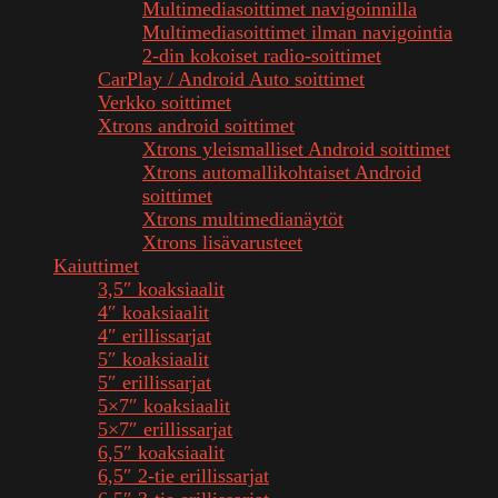
Multimediasoittimet navigoinnilla
Multimediasoittimet ilman navigointia
2-din kokoiset radio-soittimet
CarPlay / Android Auto soittimet
Verkko soittimet
Xtrons android soittimet
Xtrons yleismalliset Android soittimet
Xtrons automallikohtaiset Android
soittimet
Xtrons multimedianäytöt
Xtrons lisävarusteet
Kaiuttimet
3,5″ koaksiaalit
4″ koaksiaalit
4″ erillissarjat
5″ koaksiaalit
5″ erillissarjat
5×7″ koaksiaalit
5×7″ erillissarjat
6,5″ koaksiaalit
6,5″ 2-tie erillissarjat