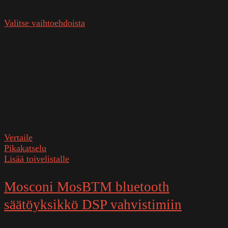
249,00
€
Valitse vaihtoehdoista
Tällä tuotteella on useampi
muunnelma. Voit tehdä valinnat tuotteen sivulla.
SKU:
Atomo2
Atomo2
Valitse
,
Atomo2_24V
Vertaile
Pikakatselu
Lisää toivelistalle
Mosconi MosBTM bluetooth
säätöyksikkö DSP vahvistimiin