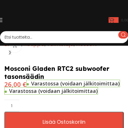
0,0
Etusivu
Kauppa
Valmistaja
Mosconi
Click to enlarge
Mosconi Gladen RTC2 subwoofer
tasonsäädin
26,00
€
Varastossa (voidaan jälkitoimittaa)
Varastossa (voidaan jälkitoimittaa)
Lisää Ostoskoriin