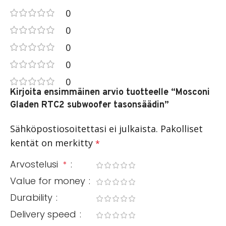
0
0
0
0
0
Kirjoita ensimmäinen arvio tuotteelle “Mosconi
Gladen RTC2 subwoofer tasonsäädin”
Sähköpostiosoitettasi ei julkaista.
Pakolliset
kentät on merkitty
*
Arvostelusi
*
Value for money
Durability
Delivery speed