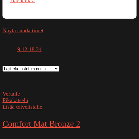
Hae kaikki
Valmistaja
Näytä suodattimet
Näytä
9
12
18
24
Vertaile
Pikakatselu
Lisää toivelistalle
Comfort Mat Bronze 2