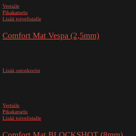
Vertaile
Pikakatselu
Lisää toivelistalle
Comfort Mat Vespa (2,5mm)
Varastossa
13,90
€
Lisää ostoskoriin
SKU:
VESPA
Paino
1,23 kg (kilogramma)
Mitat
53 × 73 × 0,25 cm (senttimetri)
Vertaile
Pikakatselu
Lisää toivelistalle
Comfort Mat BLOCKSHOT (8mm)