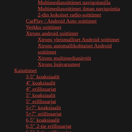
Multimediasoittimet navigoinnilla
Multimediasoittimet ilman navigointia
2-din kokoiset radio-soittimet
CarPlay / Android Auto soittimet
Verkko soittimet
Xtrons android soittimet
Xtrons yleismalliset Android soittimet
Xtrons automallikohtaiset Android
soittimet
Xtrons multimedianäytöt
Xtrons lisävarusteet
Kaiuttimet
3,5″ koaksiaalit
4″ koaksiaalit
4″ erillissarjat
5″ koaksiaalit
5″ erillissarjat
5×7″ koaksiaalit
5×7″ erillissarjat
6,5″ koaksiaalit
6,5″ 2-tie erillissarjat