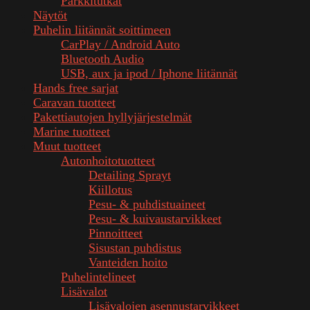
Parkkitutkat
Näytöt
Puhelin liitännät soittimeen
CarPlay / Android Auto
Bluetooth Audio
USB, aux ja ipod / Iphone liitännät
Hands free sarjat
Caravan tuotteet
Pakettiautojen hyllyjärjestelmät
Marine tuotteet
Muut tuotteet
Autonhoitotuotteet
Detailing Sprayt
Kiillotus
Pesu- & puhdistuaineet
Pesu- & kuivaustarvikkeet
Pinnoitteet
Sisustan puhdistus
Vanteiden hoito
Puhelintelineet
Lisävalot
Lisävalojen asennustarvikkeet