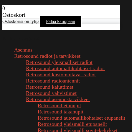
0
Ostoskori
Ostoskorisi on tyhjä
Palaa kauppaan
Kaikki kategoriat
Asennus
Retrosound radiot ja tarvikkeet
Retrosound yleismalliset radiot
Retrosound automallikohtaiset radiot
Retrosound kustomoitavat radiot
Retrosound radioantennit
Retrosound kaiuttimet
Retrosound vahvistimet
Retrosound asennustarvikkeet
Retrosound etunupit
Retrosound takanupit
Retrosound automallikohtaiset etupanelit
Retrosound yleismalli etupanelit
Retrosound yleismalli sovitekehykset