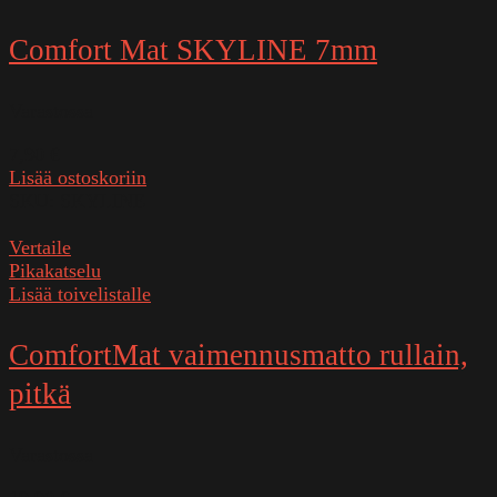
Comfort Mat SKYLINE 7mm
Varastossa
7,90
€
Lisää ostoskoriin
SKU:
SKYLINE
Vertaile
Pikakatselu
Lisää toivelistalle
ComfortMat vaimennusmatto rullain,
pitkä
Varastossa