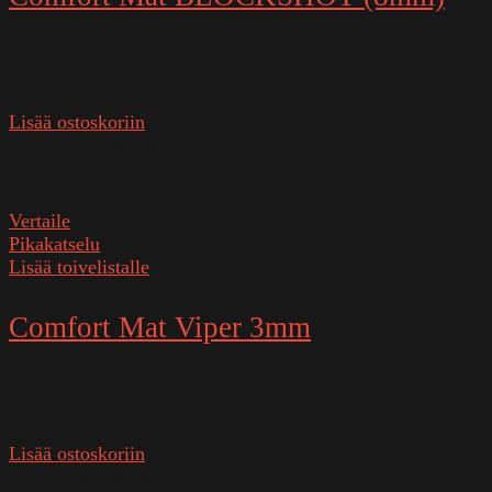
Varastossa
21,90
€
Lisää ostoskoriin
SKU:
BLOCKSHOT 8mm
Paino
2,5 kg (kilogramma)
Vertaile
Pikakatselu
Lisää toivelistalle
Comfort Mat Viper 3mm
Varastossa
17,90
€
Lisää ostoskoriin
SKU:
Viper 3mm