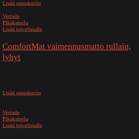
Lisää ostoskoriin
Vertaile
Pikakatselu
Lisää toivelistalle
ComfortMat vaimennusmatto rullain,
lyhyt
Varastossa
14,90
€
Lisää ostoskoriin
SKU:
RULLA
Vertaile
Pikakatselu
Lisää toivelistalle