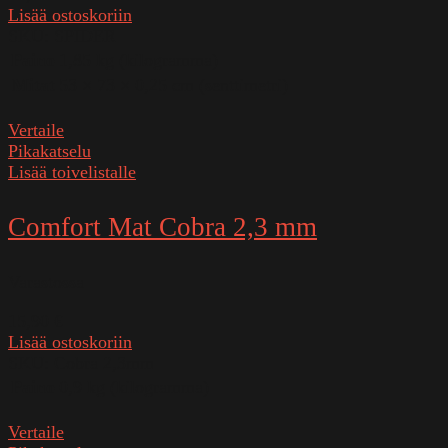
Lisää ostoskoriin
SKU:
SPIDER
Paino
1,85 kg (kilogramma)
Mitat
53 × 73 × 0,25 cm (senttimetri)
Vertaile
Pikakatselu
Lisää toivelistalle
Comfort Mat Cobra 2,3 mm
Varastossa
15,90
€
Lisää ostoskoriin
SKU:
Cobra 2,3mm
Paino
0,9 kg (kilogramma)
Vertaile