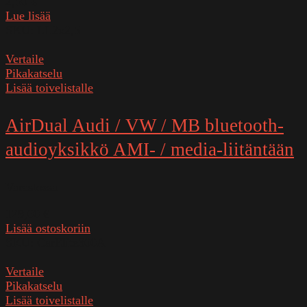
2,50
€
Lue lisää
SKU:
LL2x2,5
Vertaile
Pikakatselu
Lisää toivelistalle
AirDual Audi / VW / MB bluetooth-
audioyksikkö AMI- / media-liitäntään
Varastossa
129,00
€
Lisää ostoskoriin
SKU:
CarElite300A
Vertaile
Pikakatselu
Lisää toivelistalle