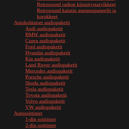
Retrosound radion kiinnitystarvikkeet
Retrosound kaiutin asennuspaneelit ja
korokkeet
Autokohtaiset audiopaketit
Audi audiopaketit
BMW audiopaketit
Cupra audiopaketit
Ford audiopaketit
Hyundai audiopaketit
Kia audiopaketit
Land Rover audiopaketit
Mercedes audiopaketit
Porsche audiopaketit
Skoda audiopaketit
Tesla audiopaketit
Toyota audiopaketit
Volvo audiopaketit
VW audiopaketit
Autosoittimet
1-din soittimet
2-din soittimet