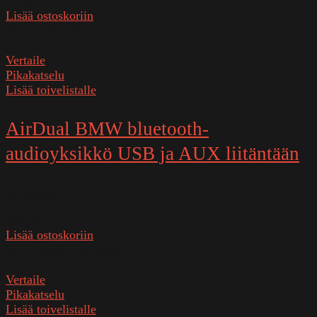
19,90
€
Lisää ostoskoriin
SKU:
rulla pitkä
Vertaile
Pikakatselu
Lisää toivelistalle
AirDual BMW bluetooth-
audioyksikkö USB ja AUX liitäntään
Varastossa
129,00
€
Lisää ostoskoriin
SKU:
AIRDUAL300B
Vertaile
Pikakatselu
Lisää toivelistalle