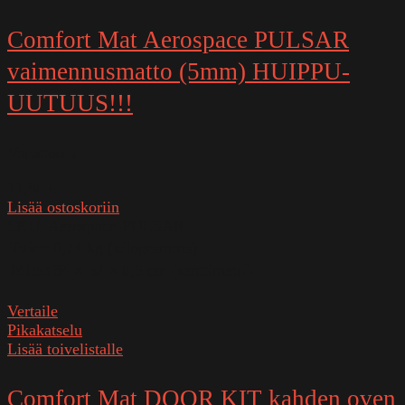
Comfort Mat Aerospace PULSAR
vaimennusmatto (5mm) HUIPPU-
UUTUUS!!!
Varastossa
11,90
€
Lisää ostoskoriin
SKU:
Aerospace-PULSAR
Paino
0,74 kg (kilogramma)
Mitat
34 × 52 × 0,5 cm (senttimetri)
Vertaile
Pikakatselu
Lisää toivelistalle
Comfort Mat DOOR KIT kahden oven