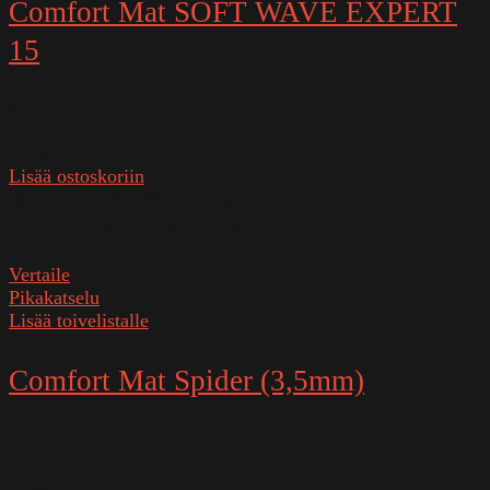
Comfort Mat SOFT WAVE EXPERT
15
Varastossa
34,90
€
Lisää ostoskoriin
SKU:
SOFT WAVE EXPERT 15
Paino
0,39 kg (kilogramma)
Vertaile
Pikakatselu
Lisää toivelistalle
Comfort Mat Spider (3,5mm)
Varastossa
14,90
€