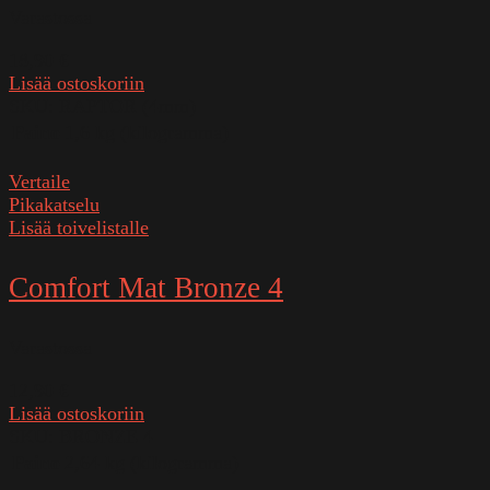
Varastossa
18,90
€
Lisää ostoskoriin
SKU:
RAPTOR (4mm)
Paino
1,6 kg (kilogramma)
Vertaile
Pikakatselu
Lisää toivelistalle
Comfort Mat Bronze 4
Varastossa
12,90
€
Lisää ostoskoriin
SKU:
BRONZE 4
Paino
2,64 kg (kilogramma)