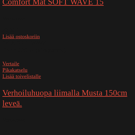
Comfort Mat SOFT WAVE 15
Varastossa
29,90
€
Lisää ostoskoriin
SKU:
SOFT WAVE 15
Paino
0,39 kg (kilogramma)
Vertaile
Pikakatselu
Lisää toivelistalle
Verhoiluhuopa liimalla Musta 150cm
leveä.
Varastossa
24,90
€