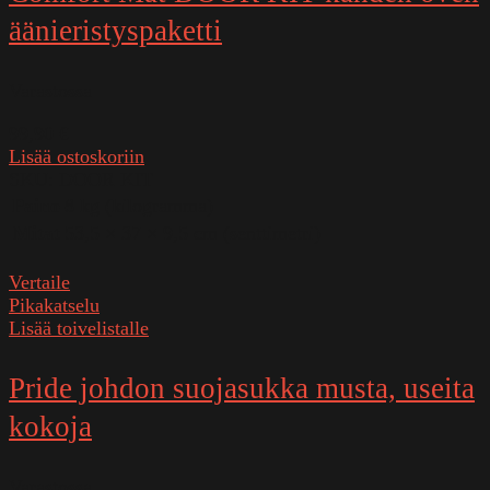
äänieristyspaketti
Varastossa
99,90
€
Lisää ostoskoriin
SKU:
DOOR KIT
Paino
8 kg (kilogramma)
Mitat
53,5 × 37 × 9,5 cm (senttimetri)
Vertaile
Pikakatselu
Lisää toivelistalle
Pride johdon suojasukka musta, useita
kokoja
Varastossa