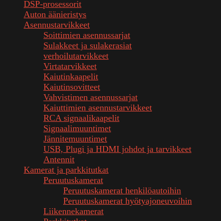
DSP-prosessorit
Auton äänieristys
Asennustarvikkeet
Soittimien asennussarjat
Sulakkeet ja sulakerasiat
verhoilutarvikkeet
Virtatarvikkeet
Kaiutinkaapelit
Kaiutinsovitteet
Vahvistimen asennussarjat
Kaiuttimien asennustarvikkeet
RCA signaalikaapelit
Signaalimuuntimet
Jännitemuuntimet
USB, Plugi ja HDMI johdot ja tarvikkeet
Antennit
Kamerat ja parkkitutkat
Peruutuskamerat
Peruutuskamerat henkilöautoihin
Peruutuskamerat hyötyajoneuvoihin
Liikennekamerat