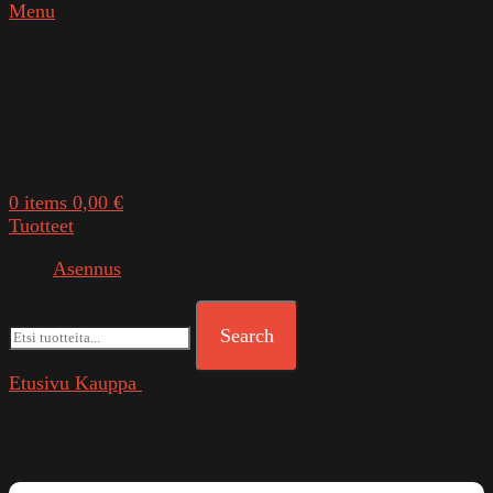
Menu
0
items
0,00
€
Tuotteet
Asennus
Search
Etusivu
Kauppa
Valmistaja
Suosituimmat
Näytetään tulokset 1–24 / 979
ensin