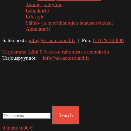
Tuning ja Styling
Lahjakortit
Lifestyle
Sähkö- ja hybridiautojen lataustarvikkeet
Akkulaturit
Sähköposti:
info@sk-autosound.fi
| Puh.
010 29 22 800
Tarjoamme 12kk 0% korko rahoitusta asennuksiin!
Tarjouspyynnöt:
info@sk-autosound.fi
Search
0
items
0,00
€