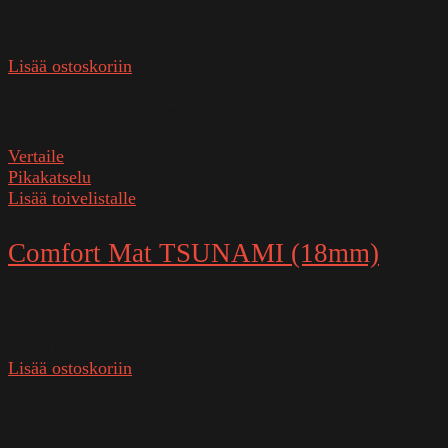
Varastossa
8,90
€
Lisää ostoskoriin
SKU:
BRONZE 2
Paino
1,1 kg (kilogramma)
Vertaile
Pikakatselu
Lisää toivelistalle
Comfort Mat TSUNAMI (18mm)
Varastossa
14,90
€
Lisää ostoskoriin
SKU:
TSUNAMI 18
Paino
0,25 kg (kilogramma)