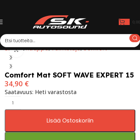
0,0
Etusivu
Kauppa
Valmistaja
Comfort
Click to enlarge
Comfort Mat SOFT WAVE EXPERT 15
34,90
€
Saatavuus: Heti varastosta
Lisää Ostoskoriin