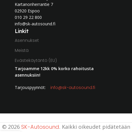
Kartanonherrantie 7
02920 Espoo
010 29 22 800
info@sk-autosound.fi
Linkit
Asennukset
Meistä
Evästekäytäntö (EU)
Tarjoamme 12kk 0% korko rahoitusta
asennuksiin!
Tarjouspyynnöt:
info@sk-autosound.fi
© 2026
SK-Autosound
. Kaikki oikeudet pidätetään