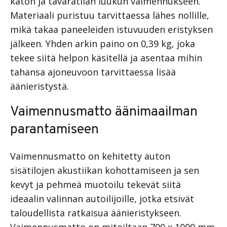
katon ja tavaratilan luukun vaimennukseen.
Materiaali puristuu tarvittaessa lähes nollille,
mikä takaa paneeleiden istuvuuden eristyksen
jälkeen. Yhden arkin paino on 0,39 kg, joka
tekee siitä helpon käsitellä ja asentaa mihin
tahansa ajoneuvoon tarvittaessa lisää
äänieristystä.
Vaimennusmatto äänimaailman
parantamiseen
Vaimennusmatto on kehitetty auton
sisätilojen akustiikan kohottamiseen ja sen
kevyt ja pehmeä muotoilu tekevät siitä
ideaalin valinnan autoilijoille, jotka etsivät
taloudellista ratkaisua äänieristykseen.
Vaimennusmatto on mitoiltaan 700 x 1000 mm