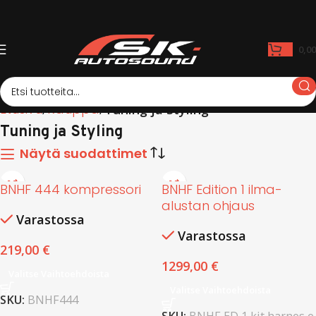
0,0
Etusivu
Kauppa
Tuning ja Styling
Tuning ja Styling
Näytä suodattimet
BNHF 444 kompressori
BNHF Edition 1 ilma-
alustan ohjaus
Varastossa
Varastossa
219,00
€
1299,00
€
Valitse Vaihtoehdoista
Valitse Vaihtoehdoista
SKU:
BNHF444