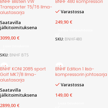
BNHF Bilstein VW
BNHF 480 kompressori
Transporter T5/T6 Ilma-
Varastossa
alustasarja
249,90
€
Saatavilla
jälkitoimituksena
Valitse Vaihtoehdoista
3099,00
€
SKU:
BNHF480
Lisää Ostoskoriin
SKU:
BNHF BT5
BNHF KONI 2085 sport
BNHF Edition 1 lisä-
Golf MK7/8 Ilma-
kompressorin johtosarja
alustasarja
Varastossa
Saatavilla
jälkitoimituksena
149,00
€
Lisää Ostoskoriin
2899,00
€