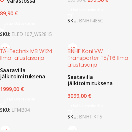
299,90
€
Varastossa
Lisää Ostoskoriin
89,90
€
SKU:
BNHF485C
Lisää Ostoskoriin
SKU:
ELED 107_WS2815
TA-Technix MB W124
BNHF Koni VW
Ilma-alustasarja
Transporter T5/T6 Ilma-
alustasarja
Saatavilla
jälkitoimituksena
Saatavilla
jälkitoimituksena
1999,00
€
3099,00
€
Lisää Ostoskoriin
Lisää Ostoskoriin
SKU:
LFMB04
SKU:
BNHF KT5