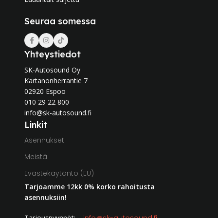
Seuraa somessa
Yhteystiedot
SK-Autosound Oy
Kartanonherrantie 7
02920 Espoo
010 29 22 800
info@sk-autosound.fi
Linkit
Asennukset
Meistä
Evästekäytäntö (EU)
Tarjoamme 12kk 0% korko rahoitusta
asennuksiin!
Tarjouspyynnöt: