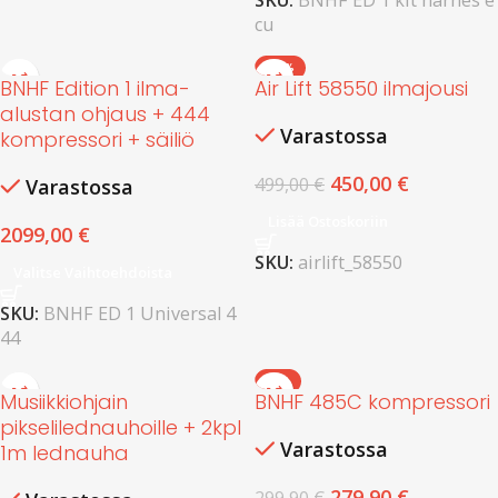
SKU:
BNHF ED 1 kit harnes e
cu
-10%
BNHF Edition 1 ilma-
Air Lift 58550 ilmajousi
alustan ohjaus + 444
Varastossa
kompressori + säiliö
450,00
€
499,00
€
Varastossa
Lisää Ostoskoriin
2099,00
€
SKU:
airlift_58550
Valitse Vaihtoehdoista
SKU:
BNHF ED 1 Universal 4
44
-7%
Musiikkiohjain
BNHF 485C kompressori
pikselilednauhoille + 2kpl
Varastossa
1m lednauha
279,90
€