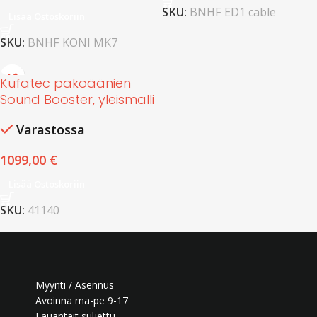
SKU:
BNHF ED1 cable
Lisää Ostoskoriin
SKU:
BNHF KONI MK7
Kufatec pakoäänien
Sound Booster, yleismalli
Varastossa
1099,00
€
Lisää Ostoskoriin
SKU:
41140
Myynti / Asennus
Avoinna ma-pe 9-17
Lauantait suljettu