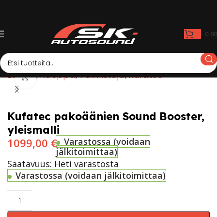
0,0
Etusivu
Kauppa
Valmistaja
Kufatec
Click to enlarge
Kufatec pakoäänien Sound Booster,
yleismalli
1099,00
€
Varastossa (voidaan
jälkitoimittaa)
Saatavuus: Heti varastosta
Varastossa (voidaan jälkitoimittaa)