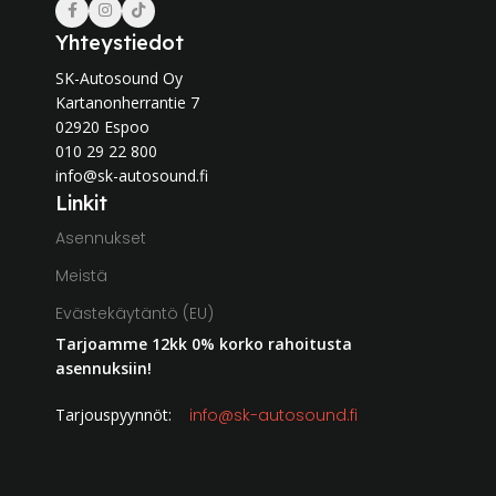
Yhteystiedot
SK-Autosound Oy
Kartanonherrantie 7
02920 Espoo
010 29 22 800
info@sk-autosound.fi
Linkit
Asennukset
Meistä
Evästekäytäntö (EU)
Tarjoamme 12kk 0% korko rahoitusta
asennuksiin!
Tarjouspyynnöt:
info@sk-autosound.fi