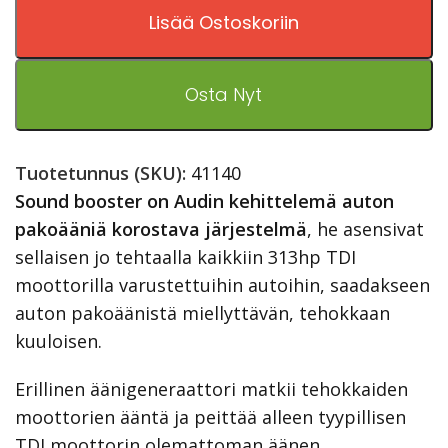
Lisää Ostoskoriin
Osta Nyt
Tuotetunnus (SKU):
41140
Sound booster on Audin kehittelemä auton
pakoääniä korostava järjestelmä
, he asensivat
sellaisen jo tehtaalla kaikkiin 313hp TDI
moottorilla varustettuihin autoihin, saadakseen
auton pakoäänistä miellyttävän, tehokkaan
kuuloisen.
Erillinen äänigeneraattori matkii tehokkaiden
moottorien ääntä ja peittää alleen tyypillisen
TDI moottorin olemattoman äänen.