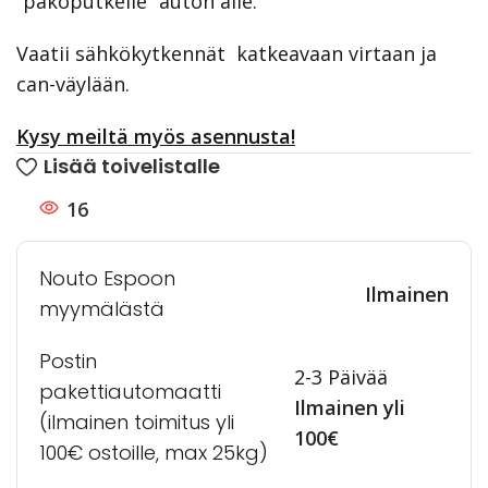
“pakoputkelle” auton alle.
Vaatii sähkökytkennät katkeavaan virtaan ja
can-väylään.
Kysy meiltä myös asennusta!
Lisää toivelistalle
16
Nouto Espoon
Ilmainen
myymälästä
Postin
2-3 Päivää
pakettiautomaatti
Ilmainen yli
(ilmainen toimitus yli
100€
100€ ostoille, max 25kg)