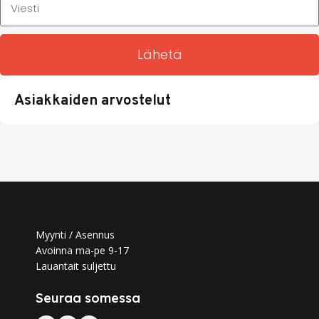
Lähetä
Asiakkaiden arvostelut
Myynti / Asennus
Avoinna ma-pe 9-17
Lauantait suljettu
Seuraa somessa