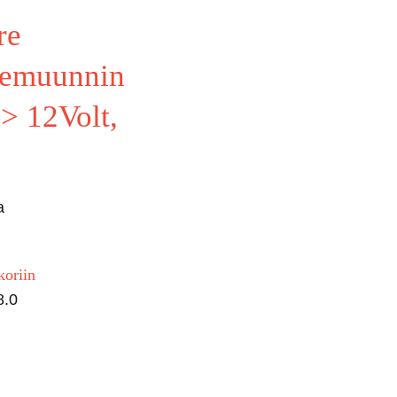
re
temuunnin
 > 12Volt,
a
koriin
8.0