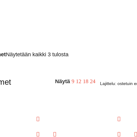
et
Näytetään kaikki 3 tulosta
met
Näytä
9
12
18
24