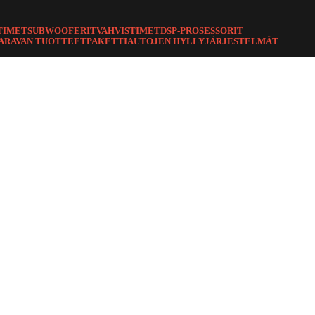
TIMET
SUBWOOFERIT
VAHVISTIMET
DSP-PROSESSORIT
ARAVAN TUOTTEET
PAKETTIAUTOJEN HYLLYJÄRJESTELMÄT