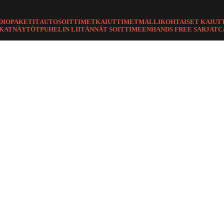
DIOPAKETIT
AUTOSOITTIMET
KAIUTTIMET
MALLIKOHTAISET KAIUT
TKAT
NÄYTÖT
PUHELIN LIITÄNNÄT SOITTIMEEN
HANDS FREE SARJAT
C