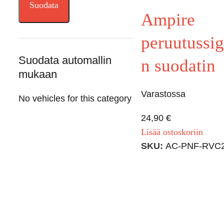
Suodata
Ampire
peruutussig
Suodata automallin
n suodatin
mukaan
Varastossa
No vehicles for this category
24,90
€
Lisää ostoskoriin
SKU:
AC-PNF-RVC