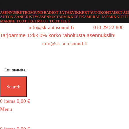
Kaikki kategoriat
ASENNUS
RETROSOUND RADIOT JA TARVIKKEET
AUTOKOHTAISET AU
AUTON ÄÄNIERISTYS
ASENNUSTARVIKKEET
KAMERAT JA PARKKITU
MARINE TUOTTEET
MUUT TUOTTEET
Sähköposti:
info@sk-autosound.fi
| Puh.
010 29 22 800
Tarjoamme 12kk 0% korko rahoitusta asennuksiin!
Tarjouspyynnöt:
info@sk-autosound.fi
Search
0
items
0,00
€
Menu