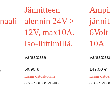
Jännitteen
Ampi
naali
alennin 24V >
jänni
12V, max10A.
6Volt
Iso-liittimillä.
10A
Varastossa
Varastoss
59,90
€
149,00
€
2
Lisää ostoskoriin
Lisää ostos
SKU:
30.3520-06
SKU:
223