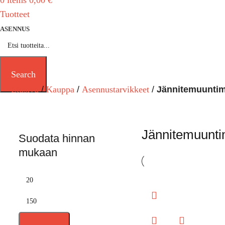
0
items
0,00
€
Tuotteet
ASENNUS
Search
Etusivu
Kauppa
Asennustarvikkeet
Jännitemuuntim
Jännitemuunti
Suodata hinnan
mukaan