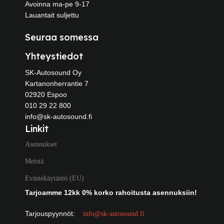
Avoinna ma-pe 9-17
Lauantait suljettu
Seuraa somessa
Yhteystiedot
SK-Autosound Oy
Kartanonherrantie 7
02920 Espoo
010 29 22 800
info@sk-autosound.fi
Linkit
Asennukset
Meistä
Evästekäytäntö (EU)
Tarjoamme 12kk 0% korko rahoitusta asennuksiin!
Tarjouspyynnöt:
info@sk-autosound.fi