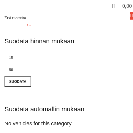
0,0
Etusivu
Kauppa
Autonhoitotuotteet
Kiillotus
Suodata hinnan mukaan
SUODATA
Suodata automallin mukaan
No vehicles for this category