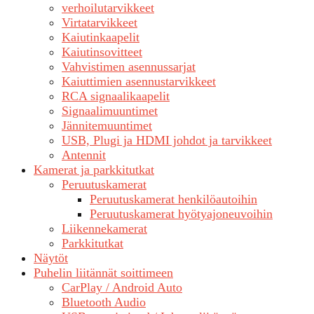
verhoilutarvikkeet
Virtatarvikkeet
Kaiutinkaapelit
Kaiutinsovitteet
Vahvistimen asennussarjat
Kaiuttimien asennustarvikkeet
RCA signaalikaapelit
Signaalimuuntimet
Jännitemuuntimet
USB, Plugi ja HDMI johdot ja tarvikkeet
Antennit
Kamerat ja parkkitutkat
Peruutuskamerat
Peruutuskamerat henkilöautoihin
Peruutuskamerat hyötyajoneuvoihin
Liikennekamerat
Parkkitutkat
Näytöt
Puhelin liitännät soittimeen
CarPlay / Android Auto
Bluetooth Audio