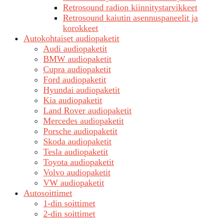
Retrosound radion kiinnitystarvikkeet
Retrosound kaiutin asennuspaneelit ja
korokkeet
Autokohtaiset audiopaketit
Audi audiopaketit
BMW audiopaketit
Cupra audiopaketit
Ford audiopaketit
Hyundai audiopaketit
Kia audiopaketit
Land Rover audiopaketit
Mercedes audiopaketit
Porsche audiopaketit
Skoda audiopaketit
Tesla audiopaketit
Toyota audiopaketit
Volvo audiopaketit
VW audiopaketit
Autosoittimet
1-din soittimet
2-din soittimet