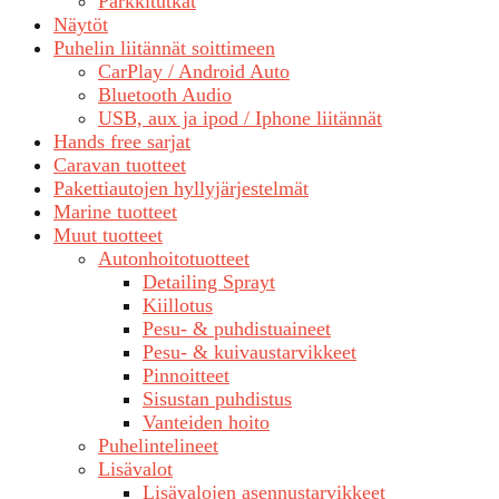
Parkkitutkat
Näytöt
Puhelin liitännät soittimeen
CarPlay / Android Auto
Bluetooth Audio
USB, aux ja ipod / Iphone liitännät
Hands free sarjat
Caravan tuotteet
Pakettiautojen hyllyjärjestelmät
Marine tuotteet
Muut tuotteet
Autonhoitotuotteet
Detailing Sprayt
Kiillotus
Pesu- & puhdistuaineet
Pesu- & kuivaustarvikkeet
Pinnoitteet
Sisustan puhdistus
Vanteiden hoito
Puhelintelineet
Lisävalot
Lisävalojen asennustarvikkeet