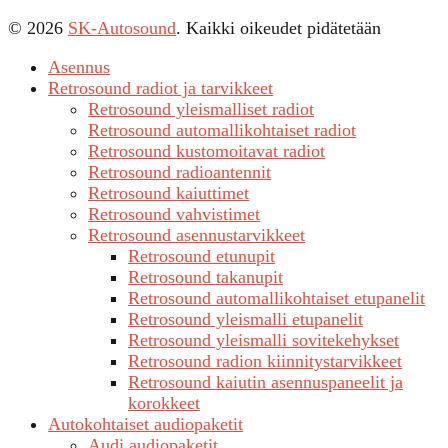
© 2026
SK-Autosound
. Kaikki oikeudet pidätetään
Asennus
Retrosound radiot ja tarvikkeet
Retrosound yleismalliset radiot
Retrosound automallikohtaiset radiot
Retrosound kustomoitavat radiot
Retrosound radioantennit
Retrosound kaiuttimet
Retrosound vahvistimet
Retrosound asennustarvikkeet
Retrosound etunupit
Retrosound takanupit
Retrosound automallikohtaiset etupanelit
Retrosound yleismalli etupanelit
Retrosound yleismalli sovitekehykset
Retrosound radion kiinnitystarvikkeet
Retrosound kaiutin asennuspaneelit ja
korokkeet
Autokohtaiset audiopaketit
Audi audiopaketit