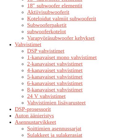
18″ subwoofer elementit
Aktiivisubwooferit
Koteloidut valmiit subwooferit
Subwooferpaketit
subwooferkotelot
Varapyöräsubwoofer kehykset
Vahvistimet
DSP vahvistimet
1-kanavaiset mono vahvistimet
2-kanavaiset vahvistimet
4-kanavaiset vahvistimet
5-kanavaiset vahvistimet
6-kanavaiset vahvistimet
8-kanavaiset vahvistimet
24 V vahvistimet
Vahvistimien lisävarusteet
DSP-prosessorit
Auton äänieristys
Asennustarvikkeet
Soittimien asennussarjat
Sulakkeet ja sulakerasiat