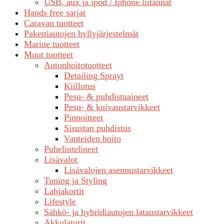
USB, aux ja ipod / Iphone liitännät
Hands free sarjat
Caravan tuotteet
Pakettiautojen hyllyjärjestelmät
Marine tuotteet
Muut tuotteet
Autonhoitotuotteet
Detailing Sprayt
Kiillotus
Pesu- & puhdistuaineet
Pesu- & kuivaustarvikkeet
Pinnoitteet
Sisustan puhdistus
Vanteiden hoito
Puhelintelineet
Lisävalot
Lisävalojen asennustarvikkeet
Tuning ja Styling
Lahjakortit
Lifestyle
Sähkö- ja hybridiautojen lataustarvikkeet
Akkulaturit