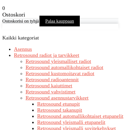
0
Ostoskori
Ostoskorisi on tyhjä
Palaa kauppaan
Kaikki kategoriat
Asennus
Retrosound radiot ja tarvikkeet
Retrosound yleismalliset radiot
Retrosound automallikohtaiset radiot
Retrosound kustomoitavat radiot
Retrosound radioantennit
Retrosound kaiuttimet
Retrosound vahvistimet
Retrosound asennustarvikkeet
Retrosound etunupit
Retrosound takanupit
Retrosound automallikohtaiset etupanelit
Retrosound yleismalli etupanelit
Retrosound yleismalli sovitekehykset