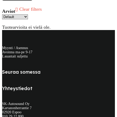
Clear filters
Arviot
Tuotearvioita ei vielä ole.
Myynti / Asennus
Avoinna ma-pe 9-17
Lauantait suljettu
Seuraa somessa
Yhteystiedot
SK-Autosound Oy
Kartanonherrantie 7
02920 Espoo
010 29 22 800