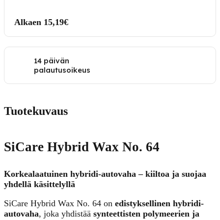
Alkaen 15,19€
14 päivän
palautusoikeus
Tuotekuvaus
SiCare Hybrid Wax No. 64
Korkealaatuinen hybridi-autovaha – kiiltoa ja suojaa
yhdellä käsittelyllä
SiCare Hybrid Wax No. 64 on
edistyksellinen hybridi-
autovaha
, joka yhdistää
synteettisten polymeerien ja