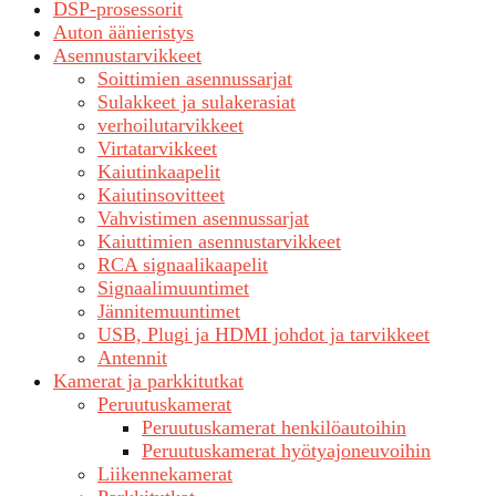
DSP-prosessorit
Auton äänieristys
Asennustarvikkeet
Soittimien asennussarjat
Sulakkeet ja sulakerasiat
verhoilutarvikkeet
Virtatarvikkeet
Kaiutinkaapelit
Kaiutinsovitteet
Vahvistimen asennussarjat
Kaiuttimien asennustarvikkeet
RCA signaalikaapelit
Signaalimuuntimet
Jännitemuuntimet
USB, Plugi ja HDMI johdot ja tarvikkeet
Antennit
Kamerat ja parkkitutkat
Peruutuskamerat
Peruutuskamerat henkilöautoihin
Peruutuskamerat hyötyajoneuvoihin
Liikennekamerat