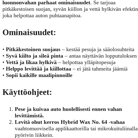
luonnonvahan parhaat ominaisuudet
. Se tarjoaa
pitkäkestoisen suojan, syvän kiillon ja vettä hylkivän efektin
joka helpottaa auton puhtaanapitoa.
Ominaisuudet:
•
Pitkäkestoinen suojaus
– kestää pesuja ja sääolosuhteita
•
Syvä kiilto ja sileä pinta
– antaa näyttävän lopputuloksen
•
Vettä ja likaa hylkivä
– helpottaa ylläpitopesuja
•
Helppo levittää ja kiillottaa
– ei jätä tahmeita jäämiä
•
Sopii kaikille maalipinnoille
Käyttöohjeet:
Pese ja kuivaa auto huolellisesti ennen vahan
levittämistä.
Levitä ohut kerros Hybrid Wax No. 64 -vahaa
vaahtomuovisella applikaattorilla tai mikrokuituliinalla
pyörivin liikkein.