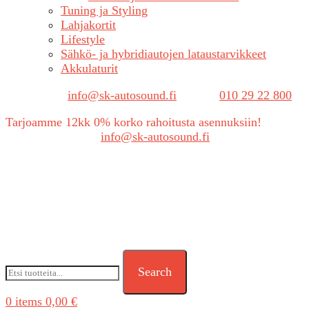
Tuning ja Styling
Lahjakortit
Lifestyle
Sähkö- ja hybridiautojen lataustarvikkeet
Akkulaturit
Sähköposti:
info@sk-autosound.fi
| Puh.
010 29 22 800
Tarjoamme 12kk 0% korko rahoitusta asennuksiin!
Tarjouspyynnöt:
info@sk-autosound.fi
Search
0
items
0,00
€