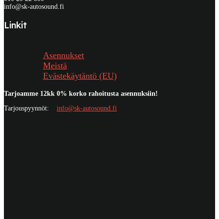
info@sk-autosound.fi
Linkit
Asennukset
Meistä
Evästekäytäntö (EU)
Tarjoamme 12kk 0% korko rahoitusta asennuksiin!
Tarjouspyynnöt:
info@sk-autosound.fi