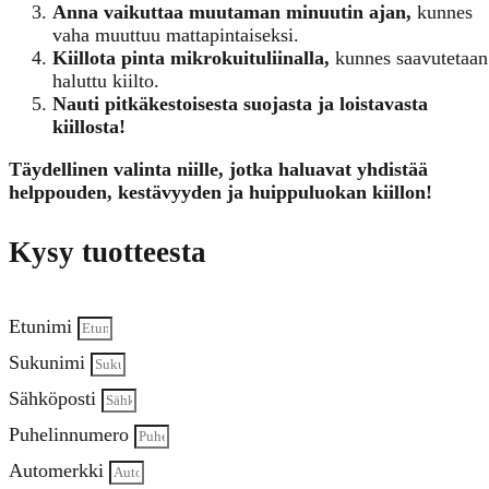
Anna vaikuttaa muutaman minuutin ajan,
kunnes
vaha muuttuu mattapintaiseksi.
Kiillota pinta mikrokuituliinalla,
kunnes saavutetaan
haluttu kiilto.
Nauti pitkäkestoisesta suojasta ja loistavasta
kiillosta!
Täydellinen valinta niille, jotka haluavat yhdistää
helppouden, kestävyyden ja huippuluokan kiillon!
Kysy tuotteesta
Etunimi
Sukunimi
Sähköposti
Puhelinnumero
Automerkki