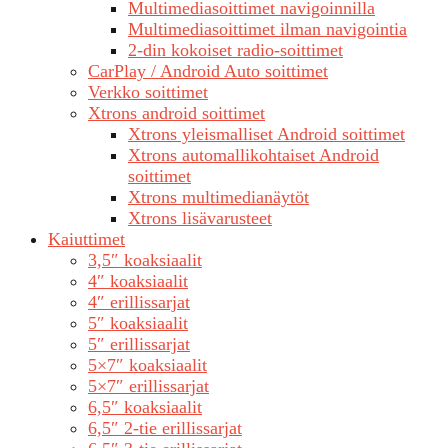
Multimediasoittimet navigoinnilla
Multimediasoittimet ilman navigointia
2-din kokoiset radio-soittimet
CarPlay / Android Auto soittimet
Verkko soittimet
Xtrons android soittimet
Xtrons yleismalliset Android soittimet
Xtrons automallikohtaiset Android
soittimet
Xtrons multimedianäytöt
Xtrons lisävarusteet
Kaiuttimet
3,5″ koaksiaalit
4″ koaksiaalit
4″ erillissarjat
5″ koaksiaalit
5″ erillissarjat
5×7″ koaksiaalit
5×7″ erillissarjat
6,5″ koaksiaalit
6,5″ 2-tie erillissarjat