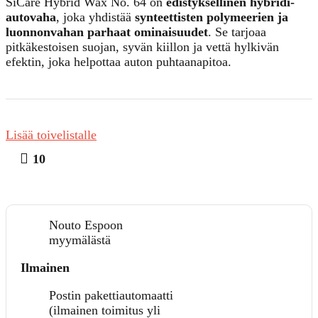
SiCare Hybrid Wax No. 64 on
edistyksellinen hybridi-
autovaha
, joka yhdistää
synteettisten polymeerien ja
luonnonvahan parhaat ominaisuudet
. Se tarjoaa
pitkäkestoisen suojan, syvän kiillon ja vettä hylkivän
efektin, joka helpottaa auton puhtaanapitoa.
Lisää toivelistalle
10
Nouto Espoon
myymälästä
Ilmainen
Postin pakettiautomaatti
(ilmainen toimitus yli