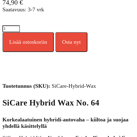
74,90
€
Saatavuus: 3-7 vrk
SiCare
Hybrid
Wax
Lisää ostoskoriin
Osta nyt
No.
64
määrä
Tuotetunnus (SKU):
SiCare-Hybrid-Wax
SiCare Hybrid Wax No. 64
Korkealaatuinen hybridi-autovaha – kiiltoa ja suojaa
yhdellä käsittelyllä