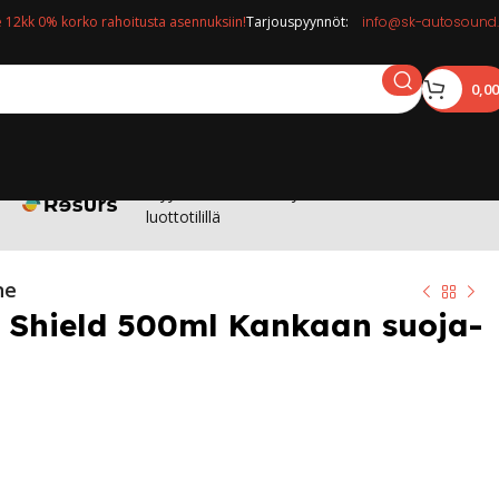
12kk 0% korko rahoitusta asennuksiin!
Tarjouspyynnöt:
info@sk-autosound.
0,0
Myymälässä: Osta nyt maksa 12kk korottomalla
luottotilillä
ne
c Shield 500ml Kankaan suoja-