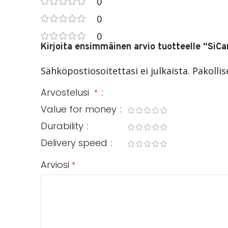
0
0
0
Kirjoita ensimmäinen arvio tuotteelle “SiC
Sähköpostiosoitettasi ei julkaista.
Pakolli
Arvostelusi
*
Value for money
Durability
Delivery speed
Arviosi
*