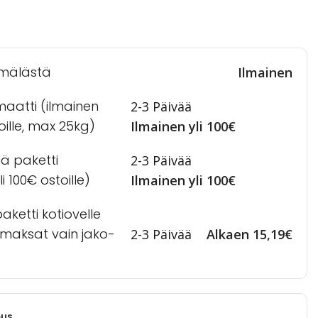
mälästä
Ilmainen
maatti (ilmainen
2-3 Päivää
toille, max 25kg)
Ilmainen yli 100€
lä paketti
2-3 Päivää
i 100€ ostoille)
Ilmainen yli 100€
ketti kotiovelle
a maksat vain jako-
2-3 Päivää
Alkaen 15,19€
eus