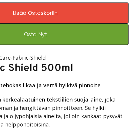
Lisää Ostoskoriin
Osta Nyt
Care-Fabric-Shield
ic Shield 500ml
tehokas likaa ja vettä hylkivä pinnoite
n
korkealaatuinen tekstiilien suoja-aine
, joka
n ja hengittävän pinnoitteen. Se hylkii
a ja öljypohjaisia aineita, jolloin kankaat pysyvät
a helppohoitoisina.