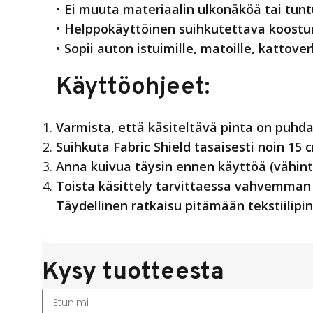
•
Ei muuta materiaalin ulkonäköä tai tu
•
Helppokäyttöinen suihkutettava koost
•
Sopii auton istuimille, matoille, kattover
Käyttöohjeet:
Varmista, että käsiteltävä pinta on puhda
Suihkuta Fabric Shield tasaisesti noin 15 
Anna kuivua täysin ennen käyttöä (vähint
Toista käsittely tarvittaessa vahvemman
Täydellinen ratkaisu pitämään tekstiilipi
Kysy tuotteesta