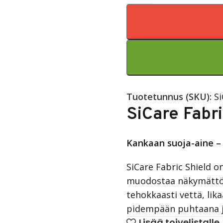
Tuotetunnus (SKU):
Si
SiCare Fabr
Kankaan suoja-aine – 
SiCare Fabric Shield o
muodostaa näkymättömä
tehokkaasti vettä, lika
pidempään puhtaana j
Lisää toivelistalle