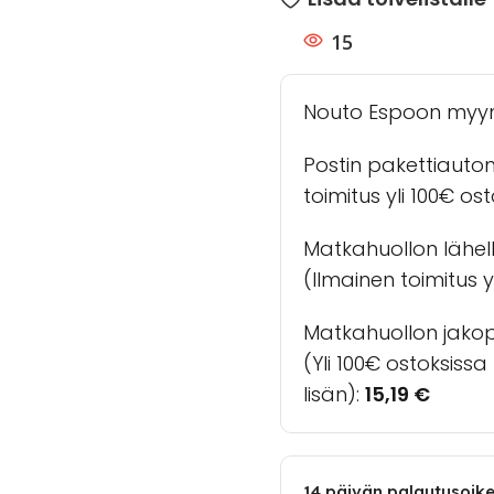
15
Nouto Espoon myy
Postin pakettiauto
toimitus yli 100€ os
Matkahuollon lähel
(Ilmainen toimitus yl
Matkahuollon jakopa
(Yli 100€ ostoksiss
lisän):
15,19
€
14 päivän palautusoik