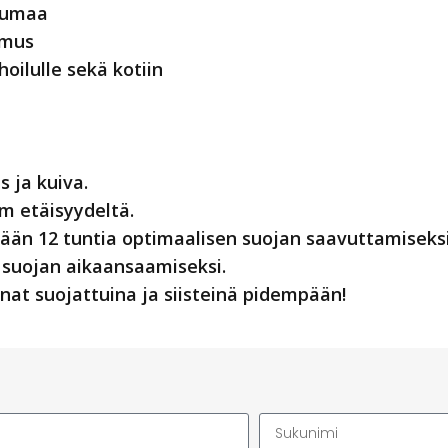
ntumaa
umus
hoilulle sekä kotiin
s ja kuiva.
cm etäisyydeltä.
ään 12 tuntia optimaalisen suojan saavuttamiseksi
 suojan aikaansaamiseksi.
nnat suojattuina ja siisteinä pidempään!