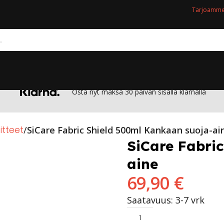
Tarjoamme 
Osta nyt maksa 30 päivän sisällä klarnalla
itteet
SiCare Fabric Shield 500ml Kankaan suoja-ai
SiCare Fabri
aine
69,90
€
Saatavuus: 3-7 vrk