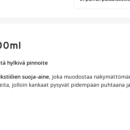
500ml
tä hylkivä pinnoite
kstiilien suoja-aine
, joka muodostaa näkymättömän j
ineita, jolloin kankaat pysyvät pidempään puhtaana j