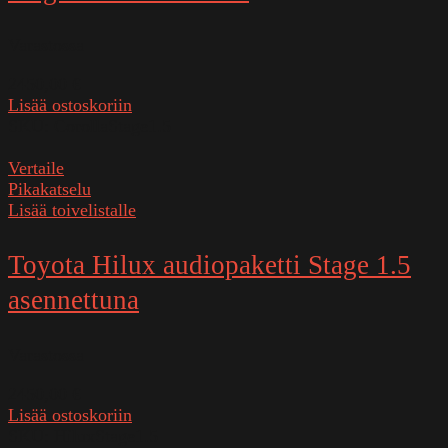
Varastossa
2450,00
€
Lisää ostoskoriin
SKU:
CorollaStage1.5
Vertaile
Pikakatselu
Lisää toivelistalle
Toyota Hilux audiopaketti Stage 1.5
asennettuna
Varastossa
2450,00
€
Lisää ostoskoriin
SKU:
HiluxStage1.5