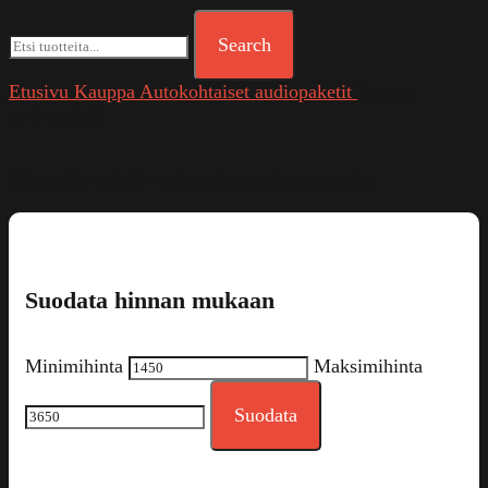
Search
Etusivu
Kauppa
Autokohtaiset audiopaketit
Toyota
audiopaketit
Näytetään kaikki 4 tulosta
Suosituimmat ensin
Suodata hinnan mukaan
Minimihinta
Maksimihinta
Suodata