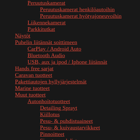
Peruutuskamerat
Peruutuskamerat henkilöautoihin
Peruutuskamerat hyötyajoneuvoihin
Liikennekamerat
Parkkitutkat
Näytöt
Puhelin liitännät soittimeen
CarPlay / Android Auto
Bluetooth Audio
USB, aux ja ipod / Iphone liitännät
Hands free sarjat
Caravan tuotteet
Pakettiautojen hyllyjärjestelmät
Marine tuotteet
Muut tuotteet
Autonhoitotuotteet
Detailing Sprayt
Kiillotus
Pesu- & puhdistuaineet
Pesu- & kuivaustarvikkeet
Pinnoitteet