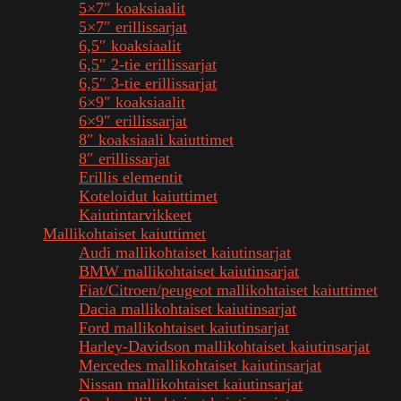
5×7″ koaksiaalit
5×7″ erillissarjat
6,5″ koaksiaalit
6,5″ 2-tie erillissarjat
6,5″ 3-tie erillissarjat
6×9″ koaksiaalit
6×9″ erillissarjat
8″ koaksiaali kaiuttimet
8″ erillissarjat
Erillis elementit
Koteloidut kaiuttimet
Kaiutintarvikkeet
Mallikohtaiset kaiuttimet
Audi mallikohtaiset kaiutinsarjat
BMW mallikohtaiset kaiutinsarjat
Fiat/Citroen/peugeot mallikohtaiset kaiuttimet
Dacia mallikohtaiset kaiutinsarjat
Ford mallikohtaiset kaiutinsarjat
Harley-Davidson mallikohtaiset kaiutinsarjat
Mercedes mallikohtaiset kaiutinsarjat
Nissan mallikohtaiset kaiutinsarjat