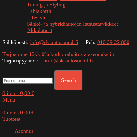
Tuning ja Styling
Lahjakortit
Lifestyle
Sähkö- ja hybridiautojen lataustarvikkeet
Akkulaturit
Sähköposti:
info@sk-autosound.fi
| Puh.
010 29 22 800
Tarjoamme 12kk 0% korko rahoitusta asennuksiin!
Tarjouspyynnöt:
info@sk-autosound.fi
Search
0
items
0,00
€
Menu
0
items
0,00
€
Tuotteet
Asennus