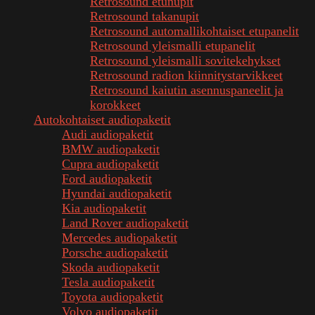
Retrosound etunupit
Retrosound takanupit
Retrosound automallikohtaiset etupanelit
Retrosound yleismalli etupanelit
Retrosound yleismalli sovitekehykset
Retrosound radion kiinnitystarvikkeet
Retrosound kaiutin asennuspaneelit ja
korokkeet
Autokohtaiset audiopaketit
Audi audiopaketit
BMW audiopaketit
Cupra audiopaketit
Ford audiopaketit
Hyundai audiopaketit
Kia audiopaketit
Land Rover audiopaketit
Mercedes audiopaketit
Porsche audiopaketit
Skoda audiopaketit
Tesla audiopaketit
Toyota audiopaketit
Volvo audiopaketit