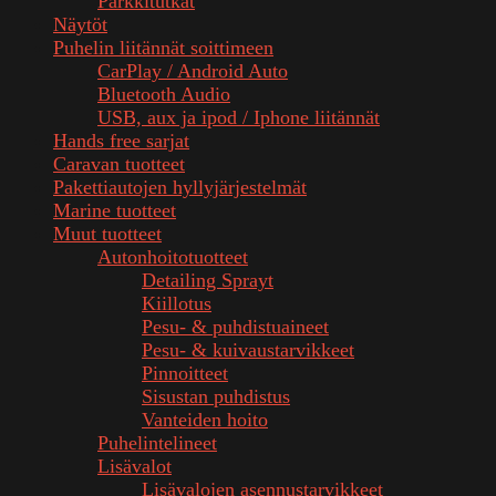
Parkkitutkat
Näytöt
Puhelin liitännät soittimeen
CarPlay / Android Auto
Bluetooth Audio
USB, aux ja ipod / Iphone liitännät
Hands free sarjat
Caravan tuotteet
Pakettiautojen hyllyjärjestelmät
Marine tuotteet
Muut tuotteet
Autonhoitotuotteet
Detailing Sprayt
Kiillotus
Pesu- & puhdistuaineet
Pesu- & kuivaustarvikkeet
Pinnoitteet
Sisustan puhdistus
Vanteiden hoito
Puhelintelineet
Lisävalot
Lisävalojen asennustarvikkeet