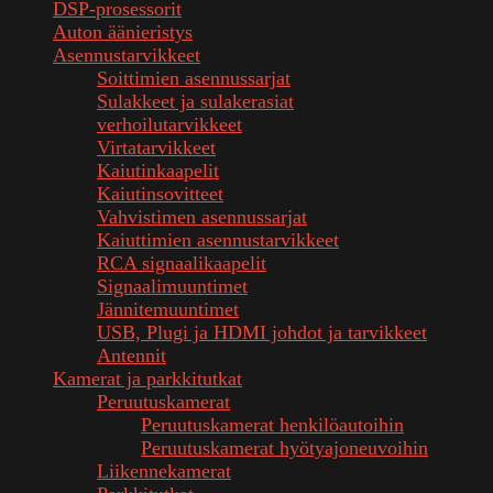
DSP-prosessorit
Auton äänieristys
Asennustarvikkeet
Soittimien asennussarjat
Sulakkeet ja sulakerasiat
verhoilutarvikkeet
Virtatarvikkeet
Kaiutinkaapelit
Kaiutinsovitteet
Vahvistimen asennussarjat
Kaiuttimien asennustarvikkeet
RCA signaalikaapelit
Signaalimuuntimet
Jännitemuuntimet
USB, Plugi ja HDMI johdot ja tarvikkeet
Antennit
Kamerat ja parkkitutkat
Peruutuskamerat
Peruutuskamerat henkilöautoihin
Peruutuskamerat hyötyajoneuvoihin
Liikennekamerat