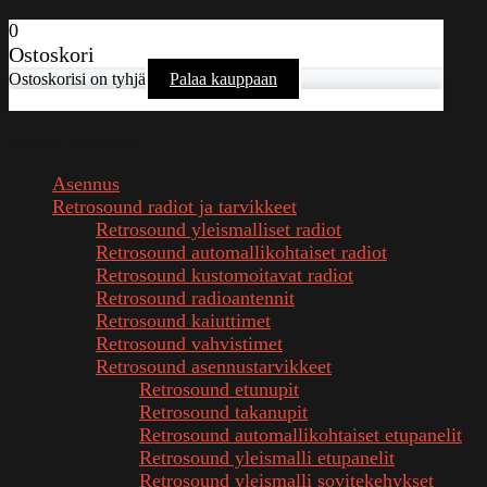
0
Ostoskori
Ostoskorisi on tyhjä
Palaa kauppaan
Kaikki kategoriat
Asennus
Retrosound radiot ja tarvikkeet
Retrosound yleismalliset radiot
Retrosound automallikohtaiset radiot
Retrosound kustomoitavat radiot
Retrosound radioantennit
Retrosound kaiuttimet
Retrosound vahvistimet
Retrosound asennustarvikkeet
Retrosound etunupit
Retrosound takanupit
Retrosound automallikohtaiset etupanelit
Retrosound yleismalli etupanelit
Retrosound yleismalli sovitekehykset