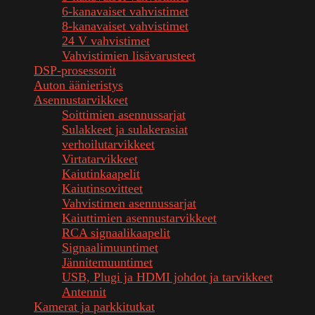
6-kanavaiset vahvistimet
8-kanavaiset vahvistimet
24 V vahvistimet
Vahvistimien lisävarusteet
DSP-prosessorit
Auton äänieristys
Asennustarvikkeet
Soittimien asennussarjat
Sulakkeet ja sulakerasiat
verhoilutarvikkeet
Virtatarvikkeet
Kaiutinkaapelit
Kaiutinsovitteet
Vahvistimen asennussarjat
Kaiuttimien asennustarvikkeet
RCA signaalikaapelit
Signaalimuuntimet
Jännitemuuntimet
USB, Plugi ja HDMI johdot ja tarvikkeet
Antennit
Kamerat ja parkkitutkat