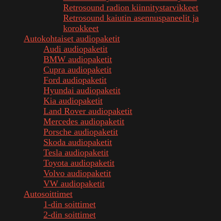
Retrosound radion kiinnitystarvikkeet
Retrosound kaiutin asennuspaneelit ja
korokkeet
Autokohtaiset audiopaketit
Audi audiopaketit
BMW audiopaketit
Cupra audiopaketit
Ford audiopaketit
Hyundai audiopaketit
Kia audiopaketit
Land Rover audiopaketit
Mercedes audiopaketit
Porsche audiopaketit
Skoda audiopaketit
Tesla audiopaketit
Toyota audiopaketit
Volvo audiopaketit
VW audiopaketit
Autosoittimet
1-din soittimet
2-din soittimet