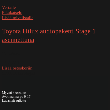
Vertaile
Pikakatselu
Lisää toivelistalle
Toyota Hilux audiopaketti Stage 1
asennettuna
Varastossa
1450,00
€
Lisää ostoskoriin
SKU:
HiluxStage1
Myynti / Asennus
Avoinna ma-pe 9-17
Lauantait suljettu