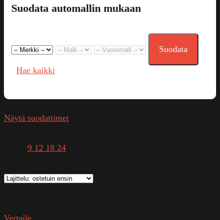
Suodata automallin mukaan
Suodata
Hae kaikki
Toyota audiopaketit
Näytä suodattimet
Näytä
9
12
18
24
Vertaile