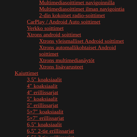
Multimediasoittimet navigoinnilla
Multimediasoittimet ilman navigointia
2-din kokoiset radio-soittimet
CarPlay / Android Auto soittimet
Verkko soittimet
Xtrons android soittimet
Xtrons yleismalliset Android soittimet
Xtrons automallikohtaiset Android
soittimet
Xtrons multimedianäytöt
Xtrons lisävarusteet
Kaiuttimet
3,5″ koaksiaalit
4″ koaksiaalit
4″ erillissarjat
5″ koaksiaalit
5″ erillissarjat
5×7″ koaksiaalit
5×7″ erillissarjat
6,5″ koaksiaalit
6,5″ 2-tie erillissarjat