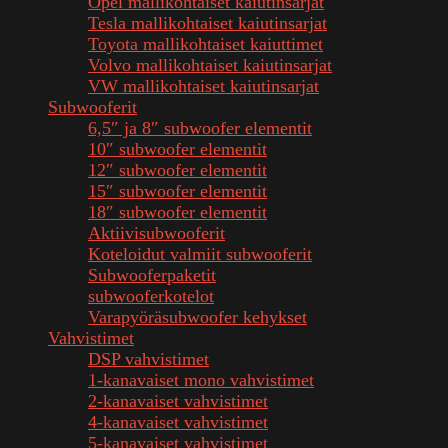
Opel mallikohtaiset kaiutinsarjat
Tesla mallikohtaiset kaiutinsarjat
Toyota mallikohtaiset kaiuttimet
Volvo mallikohtaiset kaiutinsarjat
VW mallikohtaiset kaiutinsarjat
Subwooferit
6,5″ ja 8″ subwoofer elementit
10″ subwoofer elementit
12″ subwoofer elementit
15″ subwoofer elementit
18″ subwoofer elementit
Aktiivisubwooferit
Koteloidut valmiit subwooferit
Subwooferpaketit
subwooferkotelot
Varapyöräsubwoofer kehykset
Vahvistimet
DSP vahvistimet
1-kanavaiset mono vahvistimet
2-kanavaiset vahvistimet
4-kanavaiset vahvistimet
5-kanavaiset vahvistimet