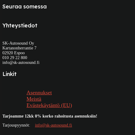
Seuraa somessa
Yhteystiedot
SK-Autosound Oy
Kartanonherrantie 7
02920 Espoo
010 29 22 800
info@sk-autosound.fi
Linkit
Asennukset
Meistä
Evästekäytäntö (EU)
Tarjoamme 12kk 0% korko rahoitusta asennuksiin!
Tarjouspyynnöt:
info@sk-autosound.fi