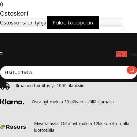
0
Ostoskori
Ostoskorisi on tyhjä
Palaa kauppaan
0,0
Ilmainen toimitus yli 100€ tilauksiin
Osta nyt maksa 30 päivän sisällä klarnalla
Myymälässä: Osta nyt maksa 12kk korottomalla
luottotilillä