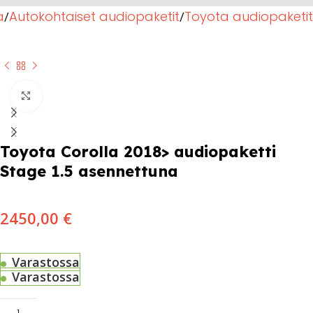
a
Autokohtaiset audiopaketit
Toyota audiopaketit
Click to enlarge
Toyota Corolla 2018> audiopaketti
Stage 1.5 asennettuna
2450,00
€
Varastossa
Varastossa