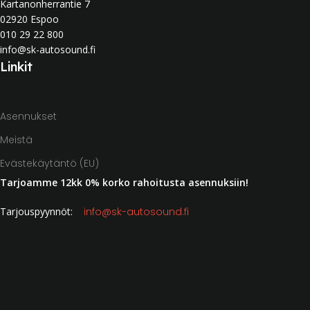
Kartanonherrantie 7
02920 Espoo
010 29 22 800
info@sk-autosound.fi
Linkit
Asennukset
Meistä
Evästekäytäntö (EU)
Tarjoamme 12kk 0% korko rahoitusta asennuksiin!
Tarjouspyynnöt:
info@sk-autosound.fi