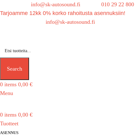
Sähköposti:
info@sk-autosound.fi
| Puh.
010 29 22 800
Tarjoamme 12kk 0% korko rahoitusta asennuksiin!
Tarjouspyynnöt:
info@sk-autosound.fi
Search
0
items
0,00
€
Menu
0
items
0,00
€
Tuotteet
ASENNUS