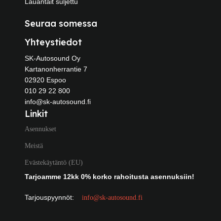
Lauantait suljettu
Seuraa somessa
Yhteystiedot
SK-Autosound Oy
Kartanonherrantie 7
02920 Espoo
010 29 22 800
info@sk-autosound.fi
Linkit
Asennukset
Meistä
Evästekäytäntö (EU)
Tarjoamme 12kk 0% korko rahoitusta asennuksiin!
Tarjouspyynnöt:
info@sk-autosound.fi