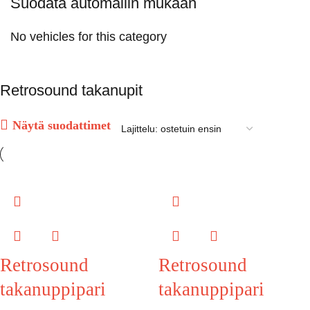
Suodata automallin mukaan
No vehicles for this category
Retrosound takanupit
Näytä suodattimet
Retrosound
Retrosound
takanuppipari
takanuppipari