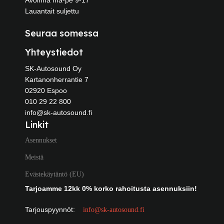
Lauantait suljettu
Seuraa somessa
Yhteystiedot
SK-Autosound Oy
Kartanonherrantie 7
02920 Espoo
010 29 22 800
info@sk-autosound.fi
Linkit
Asennukset
Meistä
Evästekäytäntö (EU)
Tarjoamme 12kk 0% korko rahoitusta asennuksiin!
Tarjouspyynnöt:
info@sk-autosound.fi