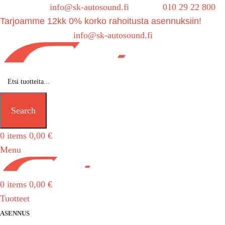
Sähköposti:
info@sk-autosound.fi
| Puh.
010 29 22 800
Tarjoamme 12kk 0% korko rahoitusta asennuksiin!
Tarjouspyynnöt:
info@sk-autosound.fi
Search
0
items
0,00
€
Menu
0
items
0,00
€
Tuotteet
ASENNUS