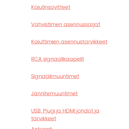
Kaiutinsovitteet
Vahvistimen asennussarjat
Kaiuttimien asennustarvikkeet
RCA signaalikaapelit
Signaalimuuntimet
Jännitemuuntimet
USB, Plugi ja HDMI johdot ja
tarvikkeet