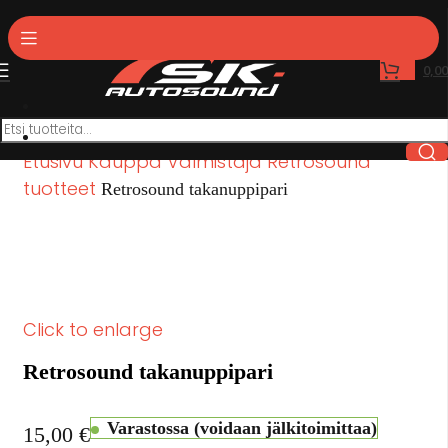
0,0
Etusivu
Kauppa
Valmistaja
Retrosound
tuotteet
Retrosound takanuppipari
Click to enlarge
Retrosound takanuppipari
Varastossa (voidaan jälkitoimittaa)
15,00
€