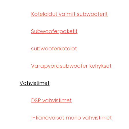
Koteloidut valmiit subwooferit
Subwooferpaketit
subwooferkotelot
Varapyöräsubwoofer kehykset
Vahvistimet
DSP vahvistimet
1-kanavaiset mono vahvistimet