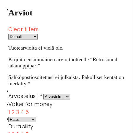
Arviot
Clear filters
Tuotearvioita ei vielä ole.
Kirjoita ensimmäinen arvio tuotteelle “Retrosound
takanuppipari”
Sähköpostiosoitettasi ei julkaista.
Pakolliset kentät on
merkitty
*
Arvostelusi
*
Value for money
1
2
3
4
5
Durability