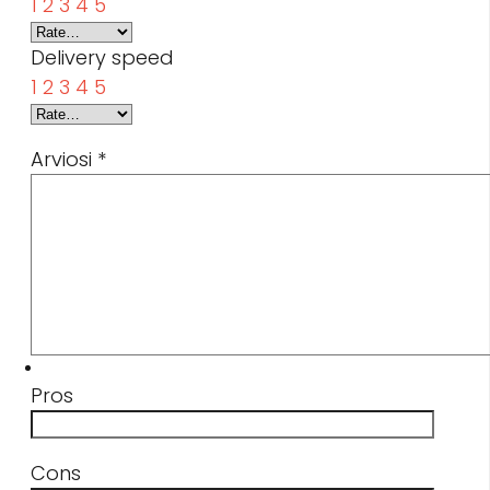
1
2
3
4
5
Delivery speed
1
2
3
4
5
Arviosi
*
Pros
Cons