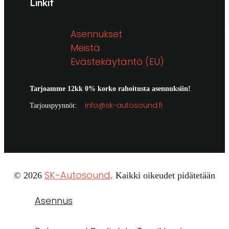
Linkit
Asennukset
Meistä
Evästekäytäntö (EU)
Tarjoamme 12kk 0% korko rahoitusta asennuksiin!
info@sk-autosound.fi
Tarjouspyynnöt:
SK-Autosound
© 2026
. Kaikki oikeudet pidätetään
Asennus