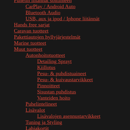
Puhelin liitännät soittimeen
CarPlay / Android Auto
Bluetooth Audio
USB, aux ja ipod / Iphone liitännät
Hands free sarjat
Caravan tuotteet
Pakettiautojen hyllyjärjestelmät
Marine tuotteet
Muut tuotteet
Autonhoitotuotteet
Detailing Sprayt
Kiillotus
Pesu- & puhdistuaineet
Pesu- & kuivaustarvikkeet
Pinnoitteet
Sisustan puhdistus
Vanteiden hoito
Puhelintelineet
Lisävalot
Lisävalojen asennustarvikkeet
Tuning ja Styling
Lahjakortit