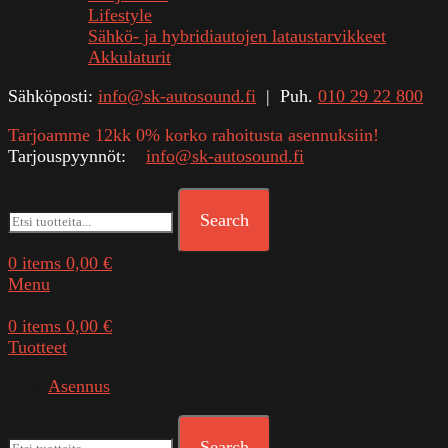
Lifestyle
Sähkö- ja hybridiautojen lataustarvikkeet
Akkulaturit
Sähköposti:
info@sk-autosound.fi
| Puh.
010 29 22 800
Tarjoamme 12kk 0% korko rahoitusta asennuksiin!
Tarjouspyynnöt:
info@sk-autosound.fi
Search
0
items
0,00
€
Menu
0
items
0,00
€
Tuotteet
Asennus
Search