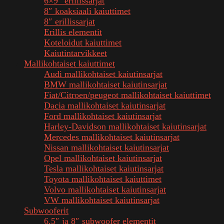
6×9″ erillissarjat
8″ koaksiaali kaiuttimet
8″ erillissarjat
Erillis elementit
Koteloidut kaiuttimet
Kaiutintarvikkeet
Mallikohtaiset kaiuttimet
Audi mallikohtaiset kaiutinsarjat
BMW mallikohtaiset kaiutinsarjat
Fiat/Citroen/peugeot mallikohtaiset kaiuttimet
Dacia mallikohtaiset kaiutinsarjat
Ford mallikohtaiset kaiutinsarjat
Harley-Davidson mallikohtaiset kaiutinsarjat
Mercedes mallikohtaiset kaiutinsarjat
Nissan mallikohtaiset kaiutinsarjat
Opel mallikohtaiset kaiutinsarjat
Tesla mallikohtaiset kaiutinsarjat
Toyota mallikohtaiset kaiuttimet
Volvo mallikohtaiset kaiutinsarjat
VW mallikohtaiset kaiutinsarjat
Subwooferit
6,5″ ja 8″ subwoofer elementit