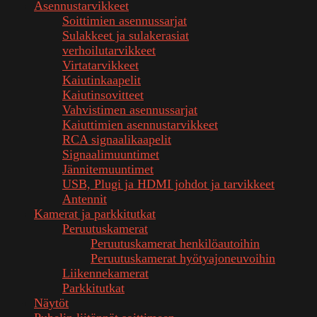
Asennustarvikkeet
Soittimien asennussarjat
Sulakkeet ja sulakerasiat
verhoilutarvikkeet
Virtatarvikkeet
Kaiutinkaapelit
Kaiutinsovitteet
Vahvistimen asennussarjat
Kaiuttimien asennustarvikkeet
RCA signaalikaapelit
Signaalimuuntimet
Jännitemuuntimet
USB, Plugi ja HDMI johdot ja tarvikkeet
Antennit
Kamerat ja parkkitutkat
Peruutuskamerat
Peruutuskamerat henkilöautoihin
Peruutuskamerat hyötyajoneuvoihin
Liikennekamerat
Parkkitutkat
Näytöt