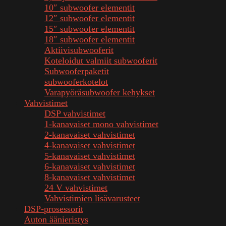
10″ subwoofer elementit
12″ subwoofer elementit
15″ subwoofer elementit
18″ subwoofer elementit
Aktiivisubwooferit
Koteloidut valmiit subwooferit
Subwooferpaketit
subwooferkotelot
Varapyöräsubwoofer kehykset
Vahvistimet
DSP vahvistimet
1-kanavaiset mono vahvistimet
2-kanavaiset vahvistimet
4-kanavaiset vahvistimet
5-kanavaiset vahvistimet
6-kanavaiset vahvistimet
8-kanavaiset vahvistimet
24 V vahvistimet
Vahvistimien lisävarusteet
DSP-prosessorit
Auton äänieristys