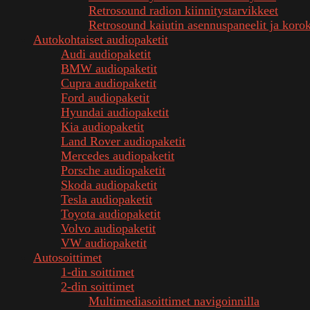
Retrosound radion kiinnitystarvikkeet
Retrosound kaiutin asennuspaneelit ja koro
Autokohtaiset audiopaketit
Audi audiopaketit
BMW audiopaketit
Cupra audiopaketit
Ford audiopaketit
Hyundai audiopaketit
Kia audiopaketit
Land Rover audiopaketit
Mercedes audiopaketit
Porsche audiopaketit
Skoda audiopaketit
Tesla audiopaketit
Toyota audiopaketit
Volvo audiopaketit
VW audiopaketit
Autosoittimet
1-din soittimet
2-din soittimet
Multimediasoittimet navigoinnilla