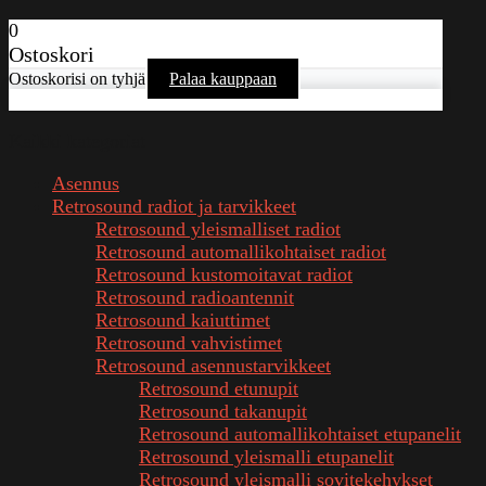
0
Ostoskori
Ostoskorisi on tyhjä
Palaa kauppaan
Kaikki kategoriat
Asennus
Retrosound radiot ja tarvikkeet
Retrosound yleismalliset radiot
Retrosound automallikohtaiset radiot
Retrosound kustomoitavat radiot
Retrosound radioantennit
Retrosound kaiuttimet
Retrosound vahvistimet
Retrosound asennustarvikkeet
Retrosound etunupit
Retrosound takanupit
Retrosound automallikohtaiset etupanelit
Retrosound yleismalli etupanelit
Retrosound yleismalli sovitekehykset