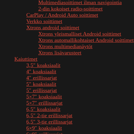
Multimediasoittimet ilman navigointia
2-din kokoiset radio-soittimet
CarPlay / Android Auto soittimet
Verkko soittimet
Xtrons android soittimet
Xtrons yleismalliset Android soittimet
Xtrons automallikohtaiset Android soittimet
Xtrons multimedianäytöt
Xtrons lisävarusteet
Kaiuttimet
3,5″ koaksiaalit
4″ koaksiaalit
4″ erillissarjat
5″ koaksiaalit
5″ erillissarjat
5×7″ koaksiaalit
5×7″ erillissarjat
6,5″ koaksiaalit
6,5″ 2-tie erillissarjat
6,5″ 3-tie erillissarjat
6×9″ koaksiaalit