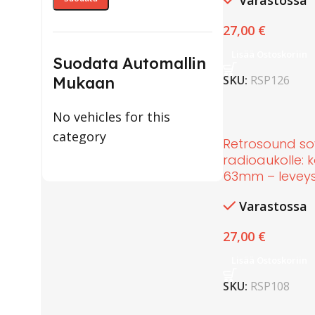
Varastossa
27,00
€
Lisää Ostoskoriin
Suodata Automallin
SKU:
RSP126
Mukaan
No vehicles for this
category
Retrosound so
radioaukolle: 
63mm – leveys
Varastossa
27,00
€
Lisää Ostoskoriin
SKU:
RSP108