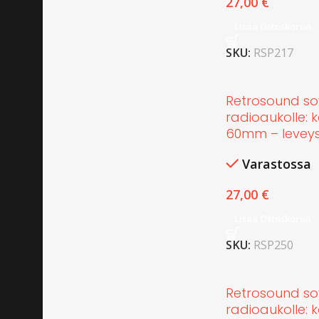
27,00
€
Lisää Ostoskoriin
SKU:
RSP217
Retrosound so
radioaukolle: k
60mm – leveys
Varastossa
27,00
€
Lisää Ostoskoriin
SKU:
RSP250
Retrosound so
radioaukolle: k