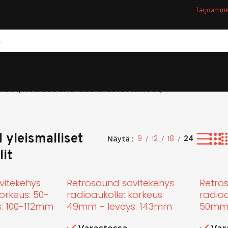
Tarjoamme 
kkeet
Retrosound asennustarvikkeet
 yleismalliset
9
12
18
24
Näytä
it
vitekehys
Retrosound sovitekehys
Retro
orkeus: 50-
radioaukolle: korkeus:
radioa
: 100-112mm
49mm – leveys: 143mm
50mm 