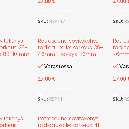
27,00
€
27,00
Lisää Ostoskoriin
Lisää 
SKU:
RSP117
SKU:
R
vitekehys
Retrosound sovitekehys
Retro
orkeus: 39-
radioaukolle: korkeus: 39-
radioa
: 88-101mm
46mm – leveys: 113mm
76mm 
Varastossa
Var
27,00
€
27,00
Lisää Ostoskoriin
Lisää 
SKU:
RSP111
SKU:
R
vitekehys
Retrosound sovitekehys
orkeus:
radioaukolle: korkeus: 41-