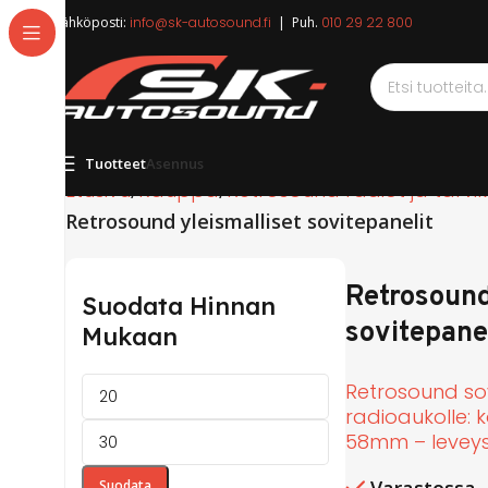
Sähköposti:
info@sk-autosound.fi
| Puh.
010 29 22 800
Tuotteet
Asennus
Etusivu
Kauppa
Retrosound radiot ja tarvi
Retrosound yleismalliset sovitepanelit
Retrosound
Suodata Hinnan
sovitepanel
Mukaan
Retrosound so
radioaukolle: k
58mm – leveys
Suodata