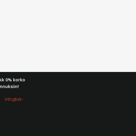
kk 0% korko
nnuksiin!
t:
info@sk-