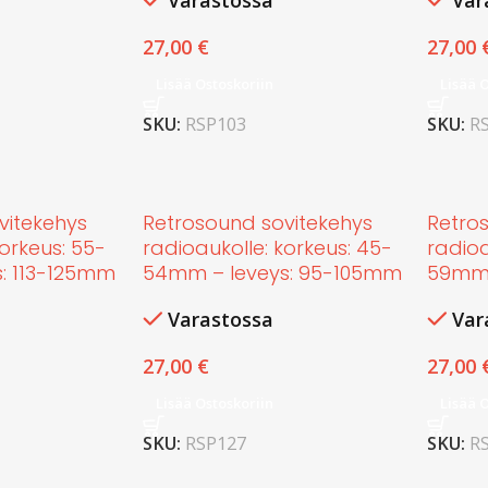
Varastossa
Var
27,00
€
27,00
Lisää Ostoskoriin
Lisää 
SKU:
RSP103
SKU:
R
vitekehys
Retrosound sovitekehys
Retro
korkeus: 55-
radioaukolle: korkeus: 45-
radioa
: 113-125mm
54mm – leveys: 95-105mm
59mm 
Varastossa
Var
27,00
€
27,00
Lisää Ostoskoriin
Lisää 
SKU:
RSP127
SKU:
R