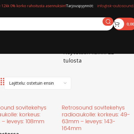
12kk 0% korko rahoitusta asennuksiin!
Tarjouspyynnöt:
info@sk-autosound.
0,0
Näytetään kaikki 22
tulosta
sound sovitekehys
Retrosound sovitekehys
ukolle: korkeus:
radioaukolle: korkeus: 49-
– leveys: 108mm
63mm – leveys: 143-
164mm