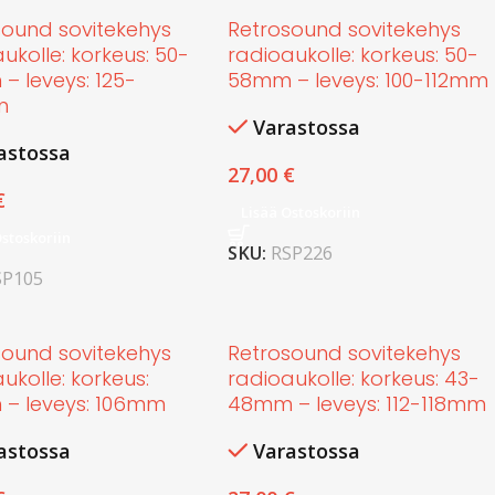
sound sovitekehys
Retrosound sovitekehys
ukolle: korkeus: 50-
radioaukolle: korkeus: 50-
– leveys: 125-
58mm – leveys: 100-112mm
m
Varastossa
astossa
27,00
€
€
Lisää Ostoskoriin
Ostoskoriin
SKU:
RSP226
SP105
sound sovitekehys
Retrosound sovitekehys
ukolle: korkeus:
radioaukolle: korkeus: 43-
– leveys: 106mm
48mm – leveys: 112-118mm
astossa
Varastossa