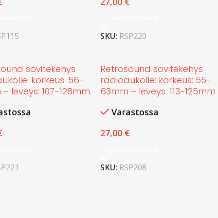
€
27,00
€
Ostoskoriin
Lisää Ostoskoriin
SP115
SKU:
RSP220
sound sovitekehys
Retrosound sovitekehys
ukolle: korkeus: 56-
radioaukolle: korkeus: 55-
– leveys: 107-128mm
63mm – leveys: 113-125mm
astossa
Varastossa
€
27,00
€
Ostoskoriin
Lisää Ostoskoriin
SP221
SKU:
RSP208