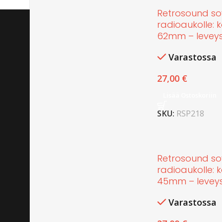
Retrosound so
radioaukolle: 
62mm – leveys
Varastossa
27,00
€
Lisää Ostoskoriin
SKU:
RSP218
Retrosound so
radioaukolle: k
45mm – levey
Varastossa