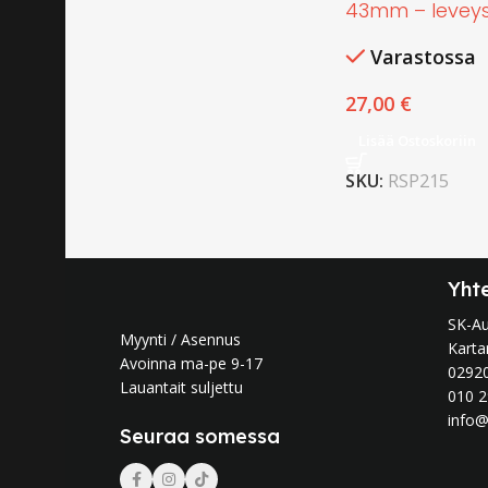
43mm – levey
Varastossa
27,00
€
Lisää Ostoskoriin
SKU:
RSP215
Yht
SK-A
Myynti / Asennus
Karta
Avoinna ma-pe 9-17
0292
Lauantait suljettu
010 2
info@
Seuraa somessa