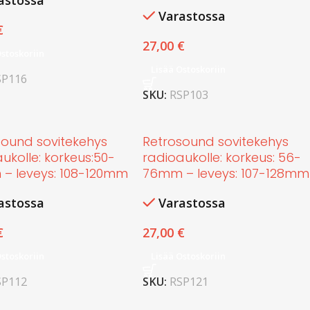
astossa
Varastossa
€
27,00
€
Ostoskoriin
Lisää Ostoskoriin
SP116
SKU:
RSP103
sound sovitekehys
Retrosound sovitekehys
ukolle: korkeus:50-
radioaukolle: korkeus: 56-
– leveys: 108-120mm
76mm – leveys: 107-128mm
astossa
Varastossa
€
27,00
€
Ostoskoriin
Lisää Ostoskoriin
SP112
SKU:
RSP121