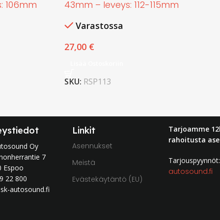
s: 106mm
43mm – leveys: 112-115mm
Varastossa
27,00
€
Lisää Ostoskoriin
SKU:
RSP113
Tarjoamme 12
eystiedot
Linkit
rahoitusta ase
Asennukset
utosound Oy
nonherrantie 7
Tarjouspyynnö
Meistä
0 Espoo
autosound.fi
9 22 800
Evästekäytäntö (EU)
sk-autosound.fi