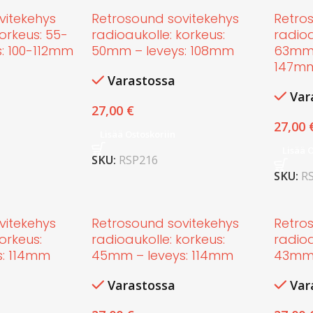
vitekehys
Retrosound sovitekehys
Retro
korkeus: 55-
radioaukolle: korkeus:
radioa
: 100-112mm
50mm – leveys: 108mm
63mm 
147m
Varastossa
Var
27,00
€
27,00
Lisää Ostoskoriin
Lisää 
SKU:
RSP216
SKU:
R
vitekehys
Retrosound sovitekehys
Retro
orkeus:
radioaukolle: korkeus:
radioa
s: 114mm
45mm – leveys: 114mm
43mm 
Varastossa
Var