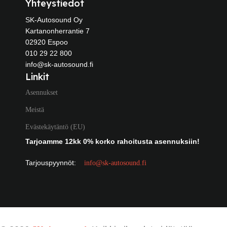
Yhteystiedot
SK-Autosound Oy
Kartanonherrantie 7
02920 Espoo
010 29 22 800
info@sk-autosound.fi
Linkit
Asennukset
Meistä
Evästekäytäntö (EU)
Tarjoamme 12kk 0% korko rahoitusta asennuksiin!
Tarjouspyynnöt:
info@sk-autosound.fi