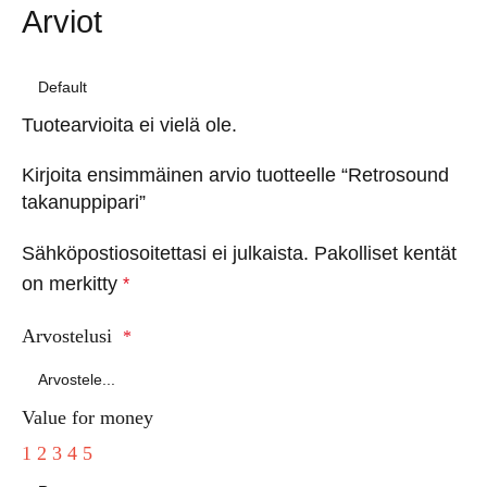
Arviot
Tuotearvioita ei vielä ole.
Kirjoita ensimmäinen arvio tuotteelle “Retrosound
takanuppipari”
Sähköpostiosoitettasi ei julkaista.
Pakolliset kentät
on merkitty
*
Arvostelusi
*
Value for money
1
2
3
4
5