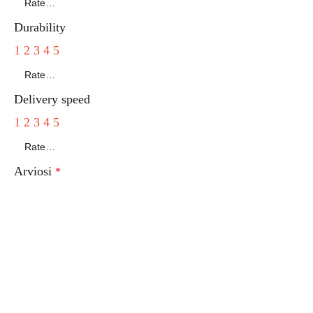
Durability
1
2
3
4
5
Delivery speed
1
2
3
4
5
Arviosi
*