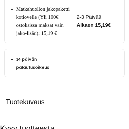
Matkahuollon jakopaketti
kotiovelle (Yli 100€
2-3 Päivää
ostoksissa maksat vain
Alkaen 15,19€
jako-lisän):
15,19
€
14 päivän
palautusoikeus
Tuotekuvaus
Kysy tuotteesta