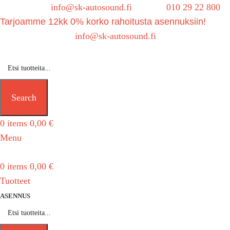
Sähköposti:
info@sk-autosound.fi
| Puh.
010 29 22 800
Tarjoamme 12kk 0% korko rahoitusta asennuksiin!
Tarjouspyynnöt:
info@sk-autosound.fi
Search
0
items
0,00
€
Menu
0
items
0,00
€
Tuotteet
ASENNUS