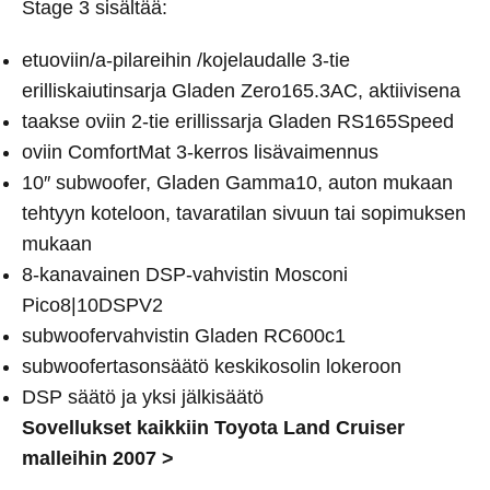
Stage 3 sisältää:
etuoviin/a-pilareihin /kojelaudalle 3-tie
erilliskaiutinsarja Gladen Zero165.3AC, aktiivisena
taakse oviin 2-tie erillissarja Gladen RS165Speed
oviin ComfortMat 3-kerros lisävaimennus
10″ subwoofer, Gladen Gamma10, auton mukaan
tehtyyn koteloon, tavaratilan sivuun tai sopimuksen
mukaan
8-kanavainen DSP-vahvistin Mosconi
Pico8|10DSPV2
subwoofervahvistin Gladen RC600c1
subwoofertasonsäätö keskikosolin lokeroon
DSP säätö ja yksi jälkisäätö
Sovellukset kaikkiin Toyota Land Cruiser
malleihin 2007 >