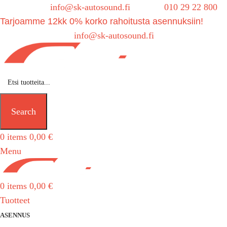
Sähköposti:
info@sk-autosound.fi
| Puh.
010 29 22 800
Tarjoamme 12kk 0% korko rahoitusta asennuksiin!
Tarjouspyynnöt:
info@sk-autosound.fi
Search
0
items
0,00
€
Menu
0
items
0,00
€
Tuotteet
ASENNUS