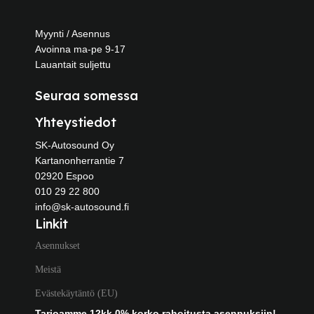
Myynti / Asennus
Avoinna ma-pe 9-17
Lauantait suljettu
Seuraa somessa
Yhteystiedot
SK-Autosound Oy
Kartanonherrantie 7
02920 Espoo
010 29 22 800
info@sk-autosound.fi
Linkit
Asennukset
Meistä
Evästekäytäntö (EU)
Tarjoamme 12kk 0% korko rahoitusta asennuksiin!