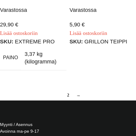
Varastossa
Varastossa
29,90
€
5,90
€
Lisää ostoskoriin
Lisää ostoskoriin
SKU:
EXTREME PRO
SKU:
GRILLON TEIPPI
3,37 kg
PAINO
(kilogramma)
1
2
→
Myynti / Asennus
Avoinna ma-pe 9-17