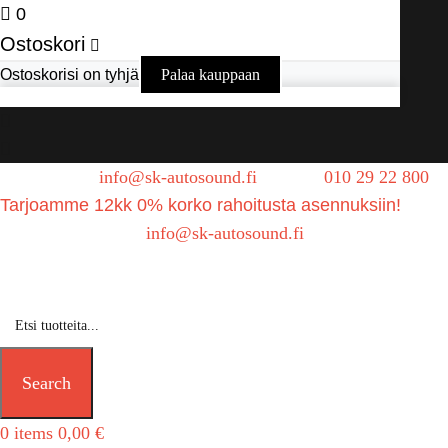
0
Ostoskori
Ostoskorisi on tyhjä
Palaa kauppaan
Sähköposti:
info@sk-autosound.fi
| Puh.
010 29 22 800
Tarjoamme 12kk 0% korko rahoitusta asennuksiin!
Tarjouspyynnöt:
info@sk-autosound.fi
Search
0
items
0,00
€