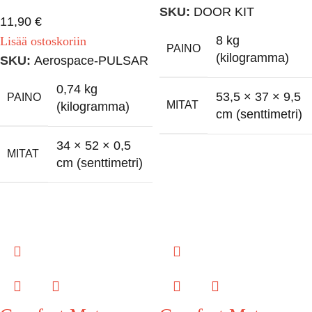
SKU:
DOOR KIT
11,90
€
8 kg
Lisää ostoskoriin
PAINO
(kilogramma)
SKU:
Aerospace-PULSAR
0,74 kg
53,5 × 37 × 9,5
PAINO
MITAT
(kilogramma)
cm (senttimetri)
34 × 52 × 0,5
MITAT
cm (senttimetri)