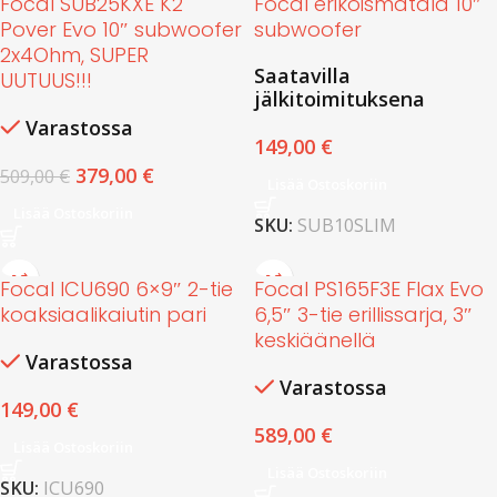
Focal SUB25KXE K2
Focal erikoismatala 10″
Pover Evo 10″ subwoofer
subwoofer
2x4Ohm, SUPER
Saatavilla
UUTUUS!!!
jälkitoimituksena
Varastossa
149,00
€
379,00
€
509,00
€
Lisää Ostoskoriin
Lisää Ostoskoriin
SKU:
SUB10SLIM
Focal ICU690 6×9″ 2-tie
Focal PS165F3E Flax Evo
koaksiaalikaiutin pari
6,5″ 3-tie erillissarja, 3″
keskiäänellä
Varastossa
Varastossa
149,00
€
589,00
€
Lisää Ostoskoriin
Lisää Ostoskoriin
SKU:
ICU690