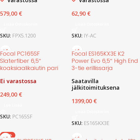
Varastossa
Varastossa
579,00
€
62,90
€
Lisää Ostoskoriin
Lisää Ostoskoriin
SKU:
FPX5.1200
SKU:
IY-AC
Focal PC165SF
Focal ES165KX3E K2
Slaterfiber 6,5″
Power Evo 6,5″ High End
koaksiaalikaiutin pari
3-tie erillissarja
Ei varastossa
Saatavilla
jälkitoimituksena
249,00
€
1399,00
€
Lue Lisää
Lisää Ostoskoriin
SKU:
PC165SF
SKU:
ES165KX3E
-26%