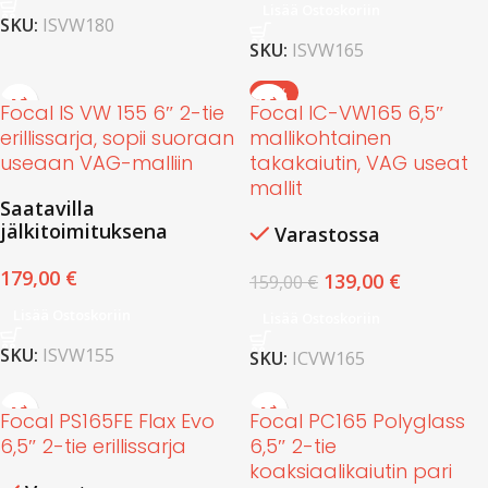
Lisää Ostoskoriin
SKU:
ISVW180
SKU:
ISVW165
-13%
Focal IS VW 155 6″ 2-tie
Focal IC-VW165 6,5″
erillissarja, sopii suoraan
mallikohtainen
useaan VAG-malliin
takakaiutin, VAG useat
mallit
Saatavilla
jälkitoimituksena
Varastossa
179,00
€
139,00
€
159,00
€
Lisää Ostoskoriin
Lisää Ostoskoriin
SKU:
ISVW155
SKU:
ICVW165
Focal PS165FE Flax Evo
Focal PC165 Polyglass
6,5″ 2-tie erillissarja
6,5″ 2-tie
koaksiaalikaiutin pari