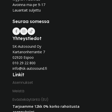
Avoinna ma-pe 9-17
Lauantait suljettu
Seuraa somessa
Yhteystiedot
SK-Autosound Oy
Kartanonherrantie 7
02920 Espoo
010 29 22 800
info@sk-autosound.fi
Linkit
Asennukset
Meistä
Evästekäytäntö (EU)
Tarjoamme 12kk 0% korko rahoitusta
asennuksiin!