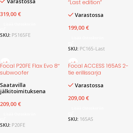
Varastossa
“Last edition”
319,00
€
Varastossa
Lisää Ostoskoriin
199,00
€
SKU:
PS165FE
Lisää Ostoskoriin
SKU:
PC165-Last
Focal P20FE Flax Evo 8″
Focal ACCESS 165AS 2-
subwoofer
tie erillissarja
Saatavilla
Varastossa
jälkitoimituksena
209,00
€
209,00
€
Lisää Ostoskoriin
Lisää Ostoskoriin
SKU:
165AS
SKU:
P20FE