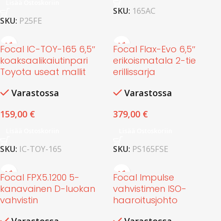
Lisää Ostoskoriin
SKU:
165AC
SKU:
P25FE
Focal IC-TOY-165 6,5″
Focal Flax-Evo 6,5″
koaksaalikaiutinpari
erikoismatala 2-tie
Toyota useat mallit
erillissarja
Varastossa
Varastossa
159,00
€
379,00
€
Lisää Ostoskoriin
Lisää Ostoskoriin
SKU:
IC-TOY-165
SKU:
PS165FSE
Focal FPX5.1200 5-
Focal Impulse
kanavainen D-luokan
vahvistimen ISO-
vahvistin
haaroitusjohto