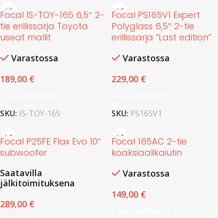
Focal IS-TOY-165 6,5″ 2-
Focal PS165V1 Expert
tie erillissarja Toyota
Polyglass 6,5″ 2-tie
useat mallit
erillissarja “Last edition”
Varastossa
Varastossa
189,00
€
229,00
€
Lisää Ostoskoriin
Lisää Ostoskoriin
SKU:
IS-TOY-165
SKU:
PS165V1
Focal P25FE Flax Evo 10″
Focal 165AC 2-tie
subwoofer
koaksiaalikaiutin
Saatavilla
Varastossa
jälkitoimituksena
149,00
€
289,00
€
Lisää Ostoskoriin