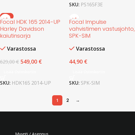
SKU:
PS165F3E
-13%
Focal HDK 165 2014-UP
Focal Impulse
Harley Davidson
vahvistimen vastusjohto,
kaiutinsarja
SPK-SIM
Varastossa
Varastossa
549,00
€
44,90
€
629,00
€
Lisää Ostoskoriin
Lisää Ostoskoriin
SKU:
HDK165 2014-UP
SKU:
SPK-SIM
1
2
→
Myynti / Asennus