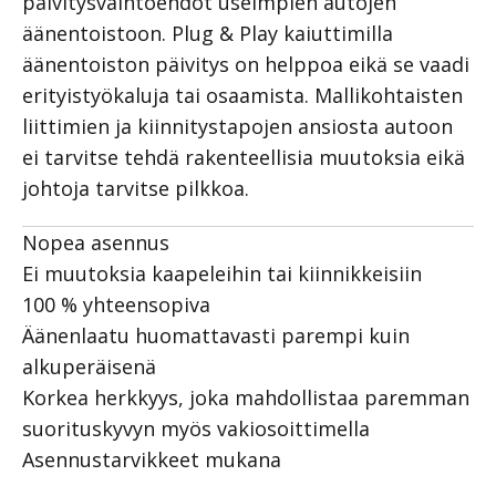
päivitysvaihtoehdot useimpien autojen
äänentoistoon. Plug & Play kaiuttimilla
äänentoiston päivitys on helppoa eikä se vaadi
erityistyökaluja tai osaamista. Mallikohtaisten
liittimien ja kiinnitystapojen ansiosta autoon
ei tarvitse tehdä rakenteellisia muutoksia eikä
johtoja tarvitse pilkkoa.
Nopea asennus
Ei muutoksia kaapeleihin tai kiinnikkeisiin
100 % yhteensopiva
Äänenlaatu huomattavasti parempi kuin
alkuperäisenä
Korkea herkkyys, joka mahdollistaa paremman
suorituskyvyn myös vakiosoittimella
Asennustarvikkeet mukana