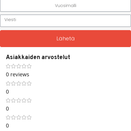
Lähetä
Asiakkaiden arvostelut
0 reviews
0
0
0