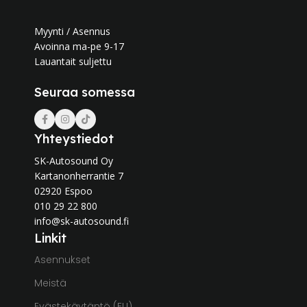
Myynti / Asennus
Avoinna ma-pe 9-17
Lauantait suljettu
Seuraa somessa
Yhteystiedot
SK-Autosound Oy
Kartanonherrantie 7
02920 Espoo
010 29 22 800
info@sk-autosound.fi
Linkit
Asennukset
Meistä
Evästekäytäntö (EU)