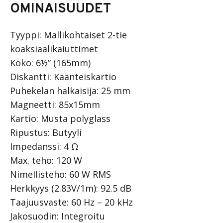
OMINAISUUDET
Tyyppi: Mallikohtaiset 2-tie
koaksiaalikaiuttimet
Koko: 6½” (165mm)
Diskantti: Käänteiskartio
Puhekelan halkaisija: 25 mm
Magneetti: 85x15mm
Kartio: Musta polyglass
Ripustus: Butyyli
Impedanssi: 4 Ω
Max. teho: 120 W
Nimellisteho: 60 W RMS
Herkkyys (2.83V/1m): 92.5 dB
Taajuusvaste: 60 Hz – 20 kHz
Jakosuodin: Integroitu