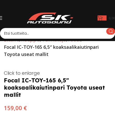
0,0
Etusivu
Kauppa
Valmistaja
Focal
Focal IC-TOY-165 6,5″ koaksaalikaiutinpari
Toyota useat mallit
Click to enlarge
Focal IC-TOY-165 6,5″
koaksaalikaiutinpari Toyota useat
mallit
159,00
€