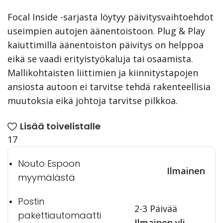
Focal Inside -sarjasta löytyy päivitysvaihtoehdot
useimpien autojen äänentoistoon. Plug & Play
kaiuttimilla äänentoiston päivitys on helppoa
eikä se vaadi erityistyökaluja tai osaamista.
Mallikohtaisten liittimien ja kiinnitystapojen
ansiosta autoon ei tarvitse tehdä rakenteellisia
muutoksia eikä johtoja tarvitse pilkkoa.
Lisää toivelistalle
17
Nouto Espoon
Ilmainen
myymälästä
Postin
2-3 Päivää
pakettiautomaatti
Ilmainen yli