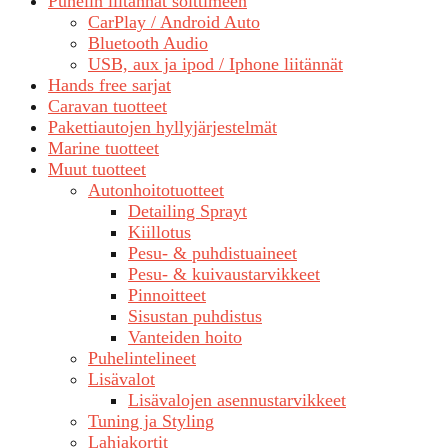
Puhelin liitännät soittimeen
CarPlay / Android Auto
Bluetooth Audio
USB, aux ja ipod / Iphone liitännät
Hands free sarjat
Caravan tuotteet
Pakettiautojen hyllyjärjestelmät
Marine tuotteet
Muut tuotteet
Autonhoitotuotteet
Detailing Sprayt
Kiillotus
Pesu- & puhdistuaineet
Pesu- & kuivaustarvikkeet
Pinnoitteet
Sisustan puhdistus
Vanteiden hoito
Puhelintelineet
Lisävalot
Lisävalojen asennustarvikkeet
Tuning ja Styling
Lahjakortit