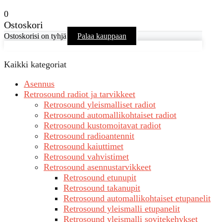
0
Ostoskori
Ostoskorisi on tyhjä
Palaa kauppaan
Kaikki kategoriat
Asennus
Retrosound radiot ja tarvikkeet
Retrosound yleismalliset radiot
Retrosound automallikohtaiset radiot
Retrosound kustomoitavat radiot
Retrosound radioantennit
Retrosound kaiuttimet
Retrosound vahvistimet
Retrosound asennustarvikkeet
Retrosound etunupit
Retrosound takanupit
Retrosound automallikohtaiset etupanelit
Retrosound yleismalli etupanelit
Retrosound yleismalli sovitekehykset