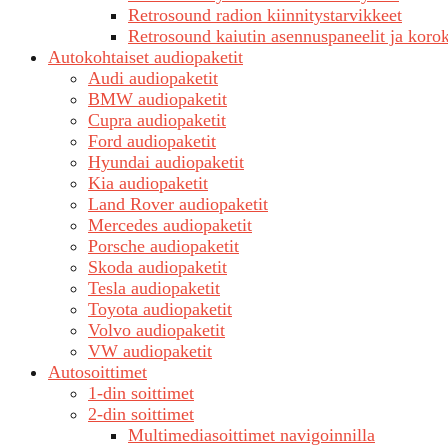
Retrosound radion kiinnitystarvikkeet
Retrosound kaiutin asennuspaneelit ja koro
Autokohtaiset audiopaketit
Audi audiopaketit
BMW audiopaketit
Cupra audiopaketit
Ford audiopaketit
Hyundai audiopaketit
Kia audiopaketit
Land Rover audiopaketit
Mercedes audiopaketit
Porsche audiopaketit
Skoda audiopaketit
Tesla audiopaketit
Toyota audiopaketit
Volvo audiopaketit
VW audiopaketit
Autosoittimet
1-din soittimet
2-din soittimet
Multimediasoittimet navigoinnilla