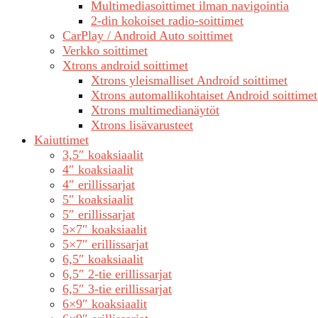
Multimediasoittimet ilman navigointia
2-din kokoiset radio-soittimet
CarPlay / Android Auto soittimet
Verkko soittimet
Xtrons android soittimet
Xtrons yleismalliset Android soittimet
Xtrons automallikohtaiset Android soittimet
Xtrons multimedianäytöt
Xtrons lisävarusteet
Kaiuttimet
3,5″ koaksiaalit
4″ koaksiaalit
4″ erillissarjat
5″ koaksiaalit
5″ erillissarjat
5×7″ koaksiaalit
5×7″ erillissarjat
6,5″ koaksiaalit
6,5″ 2-tie erillissarjat
6,5″ 3-tie erillissarjat
6×9″ koaksiaalit