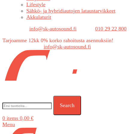
Lifestyle
Sähkö- ja hybridiautojen lataustarvikkeet
Akkulaturit
Sähköposti:
info@sk-autosound.fi
| Puh.
010 29 22 800
Tarjoamme 12kk 0% korko rahoitusta asennuksiin!
Tarjouspyynnöt:
info@sk-autosound.fi
Search
0
items
0,00
€
Menu