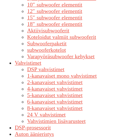
10″ subwoofer elementit
12″ subwoofer elementit
15″ subwoofer elementit
18″ subwoofer elementit
Aktiivisubwooferit
Koteloidut valmiit subwooferit
Subwooferpaketit
subwooferkotelot
Varapyöräsubwoofer kehykset
Vahvistimet
DSP vahvistimet
1-kanavaiset mono vahvistimet
2-kanavaiset vahvistimet
4-kanavaiset vahvistimet
5-kanavaiset vahvistimet
6-kanavaiset vahvistimet
8-kanavaiset vahvistimet
24 V vahvistimet
Vahvistimien lisävarusteet
DSP-prosessorit
Auton äänieristys