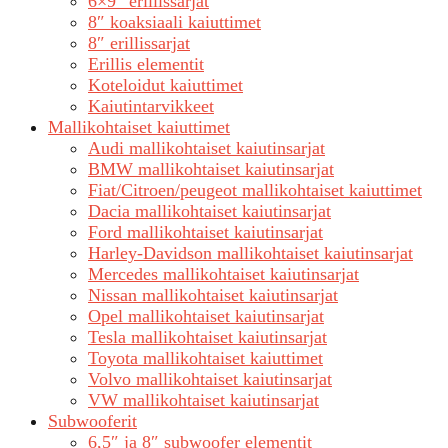
6×9″ erillissarjat
8″ koaksiaali kaiuttimet
8″ erillissarjat
Erillis elementit
Koteloidut kaiuttimet
Kaiutintarvikkeet
Mallikohtaiset kaiuttimet
Audi mallikohtaiset kaiutinsarjat
BMW mallikohtaiset kaiutinsarjat
Fiat/Citroen/peugeot mallikohtaiset kaiuttimet
Dacia mallikohtaiset kaiutinsarjat
Ford mallikohtaiset kaiutinsarjat
Harley-Davidson mallikohtaiset kaiutinsarjat
Mercedes mallikohtaiset kaiutinsarjat
Nissan mallikohtaiset kaiutinsarjat
Opel mallikohtaiset kaiutinsarjat
Tesla mallikohtaiset kaiutinsarjat
Toyota mallikohtaiset kaiuttimet
Volvo mallikohtaiset kaiutinsarjat
VW mallikohtaiset kaiutinsarjat
Subwooferit
6,5″ ja 8″ subwoofer elementit