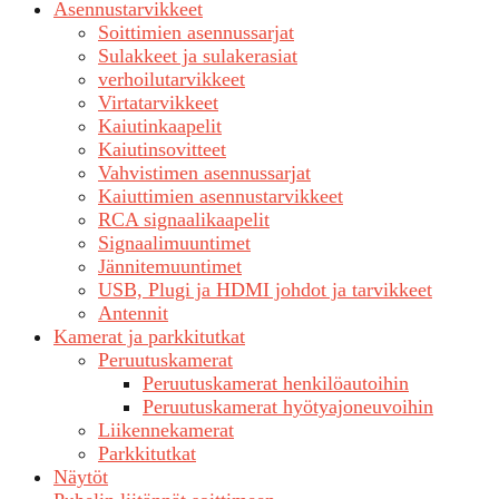
Asennustarvikkeet
Soittimien asennussarjat
Sulakkeet ja sulakerasiat
verhoilutarvikkeet
Virtatarvikkeet
Kaiutinkaapelit
Kaiutinsovitteet
Vahvistimen asennussarjat
Kaiuttimien asennustarvikkeet
RCA signaalikaapelit
Signaalimuuntimet
Jännitemuuntimet
USB, Plugi ja HDMI johdot ja tarvikkeet
Antennit
Kamerat ja parkkitutkat
Peruutuskamerat
Peruutuskamerat henkilöautoihin
Peruutuskamerat hyötyajoneuvoihin
Liikennekamerat
Parkkitutkat
Näytöt