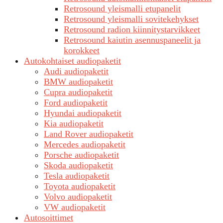
Retrosound yleismalli etupanelit
Retrosound yleismalli sovitekehykset
Retrosound radion kiinnitystarvikkeet
Retrosound kaiutin asennuspaneelit ja
korokkeet
Autokohtaiset audiopaketit
Audi audiopaketit
BMW audiopaketit
Cupra audiopaketit
Ford audiopaketit
Hyundai audiopaketit
Kia audiopaketit
Land Rover audiopaketit
Mercedes audiopaketit
Porsche audiopaketit
Skoda audiopaketit
Tesla audiopaketit
Toyota audiopaketit
Volvo audiopaketit
VW audiopaketit
Autosoittimet