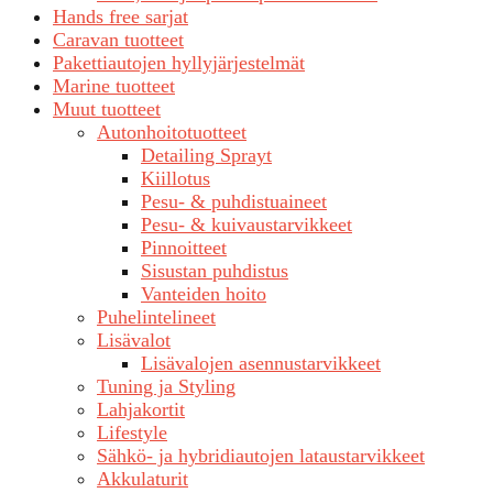
Hands free sarjat
Caravan tuotteet
Pakettiautojen hyllyjärjestelmät
Marine tuotteet
Muut tuotteet
Autonhoitotuotteet
Detailing Sprayt
Kiillotus
Pesu- & puhdistuaineet
Pesu- & kuivaustarvikkeet
Pinnoitteet
Sisustan puhdistus
Vanteiden hoito
Puhelintelineet
Lisävalot
Lisävalojen asennustarvikkeet
Tuning ja Styling
Lahjakortit
Lifestyle
Sähkö- ja hybridiautojen lataustarvikkeet
Akkulaturit