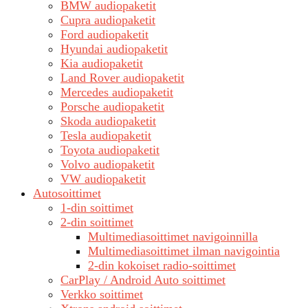
BMW audiopaketit
Cupra audiopaketit
Ford audiopaketit
Hyundai audiopaketit
Kia audiopaketit
Land Rover audiopaketit
Mercedes audiopaketit
Porsche audiopaketit
Skoda audiopaketit
Tesla audiopaketit
Toyota audiopaketit
Volvo audiopaketit
VW audiopaketit
Autosoittimet
1-din soittimet
2-din soittimet
Multimediasoittimet navigoinnilla
Multimediasoittimet ilman navigointia
2-din kokoiset radio-soittimet
CarPlay / Android Auto soittimet
Verkko soittimet