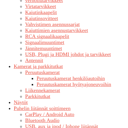
verhoilutarvikkeet
Virtatarvikkeet
Kaiutinkaapelit
Kaiutinsovitteet
Vahvistimen asennussarjat
Kaiuttimien asennustarvikkeet
RCA signaalikaapelit
Signaalimuuntimet
Jännitemuuntimet
USB, Plugi ja HDMI johdot ja tarvikkeet
Antennit
Kamerat ja parkkitutkat
Peruutuskamerat
Peruutuskamerat henkilöautoihin
Peruutuskamerat hyötyajoneuvoihin
Liikennekamerat
Parkkitutkat
Näytöt
Puhelin liitännät soittimeen
CarPlay / Android Auto
Bluetooth Audio
USB, aux ja ipod / Iphone liitännät