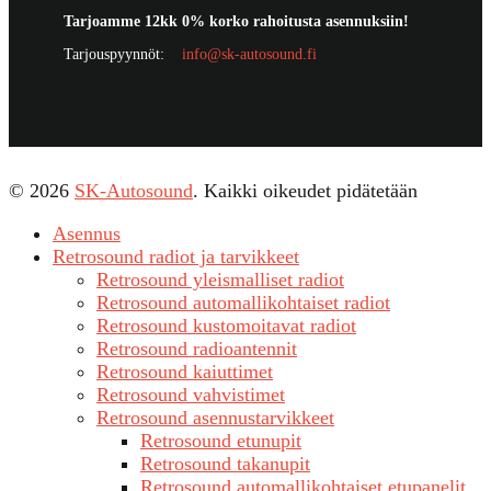
Tarjoamme 12kk 0% korko rahoitusta asennuksiin!
Tarjouspyynnöt:
info@sk-autosound.fi
© 2026
SK-Autosound
. Kaikki oikeudet pidätetään
Asennus
Retrosound radiot ja tarvikkeet
Retrosound yleismalliset radiot
Retrosound automallikohtaiset radiot
Retrosound kustomoitavat radiot
Retrosound radioantennit
Retrosound kaiuttimet
Retrosound vahvistimet
Retrosound asennustarvikkeet
Retrosound etunupit
Retrosound takanupit
Retrosound automallikohtaiset etupanelit