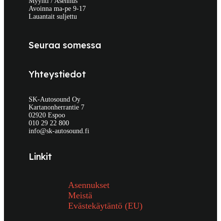
Myynti / Asennus
Avoinna ma-pe 9-17
Lauantait suljettu
Seuraa somessa
Yhteystiedot
SK-Autosound Oy
Kartanonherrantie 7
02920 Espoo
010 29 22 800
info@sk-autosound.fi
Linkit
Asennukset
Meistä
Evästekäytäntö (EU)