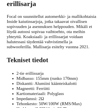
erillisarja
Focal on suunnitellut automerkki- ja mallikohtaisia
Inside kaiutinsarjoja, jotka takaavat oivallisen
sopivuuden ja asennuksen helppouden. Mikäli et
löydä autoosi sopivaa vaihtoehto, ota meihin
yhteyttä. Koaksiaali- ja erillissarjat voidaan
halutessasi täydentää vahvistimella ja
subwooferilla. Mallisarja esitelty vuonna 2021.
Tekniset tiedot
2-tie erillissarja
Midbasso: 155mm (runko 170mm)
Diskantti: Alumiini käänteiskalotti
Magneetti: Ferriitti
Kartiomateriaali: Polyglass
Impedanssi: 2Ω
Tehonkesto: 50W/100W (RMS/Max)