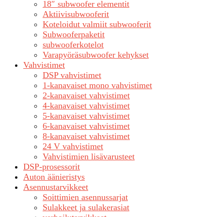
18″ subwoofer elementit
Aktiivisubwooferit
Koteloidut valmiit subwooferit
Subwooferpaketit
subwooferkotelot
Varapyöräsubwoofer kehykset
Vahvistimet
DSP vahvistimet
1-kanavaiset mono vahvistimet
2-kanavaiset vahvistimet
4-kanavaiset vahvistimet
5-kanavaiset vahvistimet
6-kanavaiset vahvistimet
8-kanavaiset vahvistimet
24 V vahvistimet
Vahvistimien lisävarusteet
DSP-prosessorit
Auton äänieristys
Asennustarvikkeet
Soittimien asennussarjat
Sulakkeet ja sulakerasiat