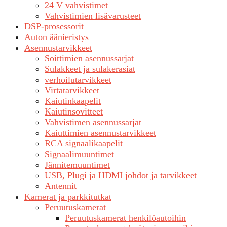
24 V vahvistimet
Vahvistimien lisävarusteet
DSP-prosessorit
Auton äänieristys
Asennustarvikkeet
Soittimien asennussarjat
Sulakkeet ja sulakerasiat
verhoilutarvikkeet
Virtatarvikkeet
Kaiutinkaapelit
Kaiutinsovitteet
Vahvistimen asennussarjat
Kaiuttimien asennustarvikkeet
RCA signaalikaapelit
Signaalimuuntimet
Jännitemuuntimet
USB, Plugi ja HDMI johdot ja tarvikkeet
Antennit
Kamerat ja parkkitutkat
Peruutuskamerat
Peruutuskamerat henkilöautoihin