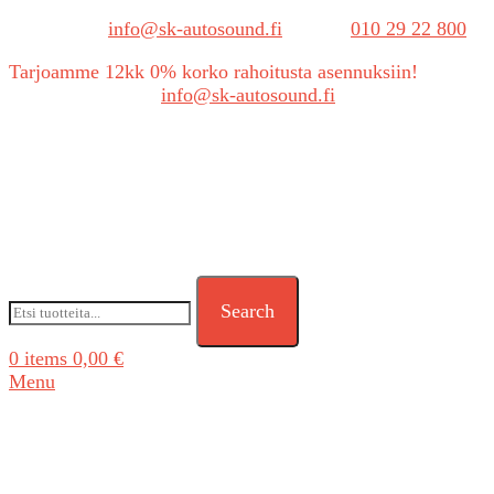
Sähköposti:
info@sk-autosound.fi
| Puh.
010 29 22 800
Tarjoamme 12kk 0% korko rahoitusta asennuksiin!
Tarjouspyynnöt:
info@sk-autosound.fi
Search
0
items
0,00
€
Menu