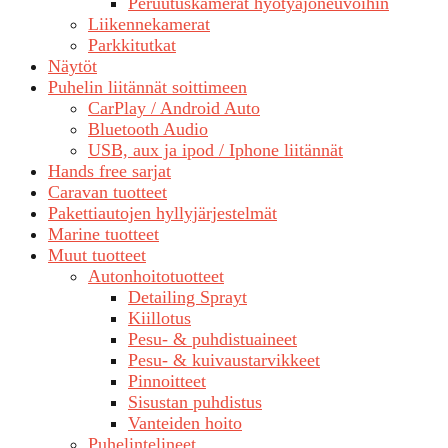
Peruutuskamerat hyötyajoneuvoihin
Liikennekamerat
Parkkitutkat
Näytöt
Puhelin liitännät soittimeen
CarPlay / Android Auto
Bluetooth Audio
USB, aux ja ipod / Iphone liitännät
Hands free sarjat
Caravan tuotteet
Pakettiautojen hyllyjärjestelmät
Marine tuotteet
Muut tuotteet
Autonhoitotuotteet
Detailing Sprayt
Kiillotus
Pesu- & puhdistuaineet
Pesu- & kuivaustarvikkeet
Pinnoitteet
Sisustan puhdistus
Vanteiden hoito
Puhelintelineet