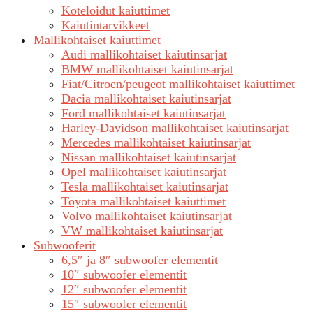
Koteloidut kaiuttimet
Kaiutintarvikkeet
Mallikohtaiset kaiuttimet
Audi mallikohtaiset kaiutinsarjat
BMW mallikohtaiset kaiutinsarjat
Fiat/Citroen/peugeot mallikohtaiset kaiuttimet
Dacia mallikohtaiset kaiutinsarjat
Ford mallikohtaiset kaiutinsarjat
Harley-Davidson mallikohtaiset kaiutinsarjat
Mercedes mallikohtaiset kaiutinsarjat
Nissan mallikohtaiset kaiutinsarjat
Opel mallikohtaiset kaiutinsarjat
Tesla mallikohtaiset kaiutinsarjat
Toyota mallikohtaiset kaiuttimet
Volvo mallikohtaiset kaiutinsarjat
VW mallikohtaiset kaiutinsarjat
Subwooferit
6,5″ ja 8″ subwoofer elementit
10″ subwoofer elementit
12″ subwoofer elementit
15″ subwoofer elementit