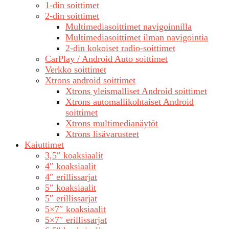
1-din soittimet
2-din soittimet
Multimediasoittimet navigoinnilla
Multimediasoittimet ilman navigointia
2-din kokoiset radio-soittimet
CarPlay / Android Auto soittimet
Verkko soittimet
Xtrons android soittimet
Xtrons yleismalliset Android soittimet
Xtrons automallikohtaiset Android
soittimet
Xtrons multimedianäytöt
Xtrons lisävarusteet
Kaiuttimet
3,5″ koaksiaalit
4″ koaksiaalit
4″ erillissarjat
5″ koaksiaalit
5″ erillissarjat
5×7″ koaksiaalit
5×7″ erillissarjat