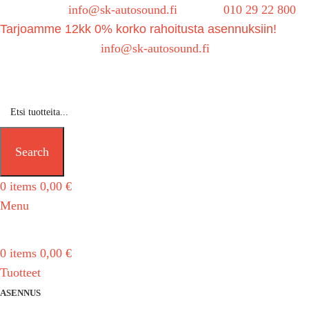
Sähköposti:
info@sk-autosound.fi
| Puh.
010 29 22 800
Tarjoamme 12kk 0% korko rahoitusta asennuksiin!
Tarjouspyynnöt:
info@sk-autosound.fi
Search
0
items
0,00
€
Menu
0
items
0,00
€
Tuotteet
ASENNUS