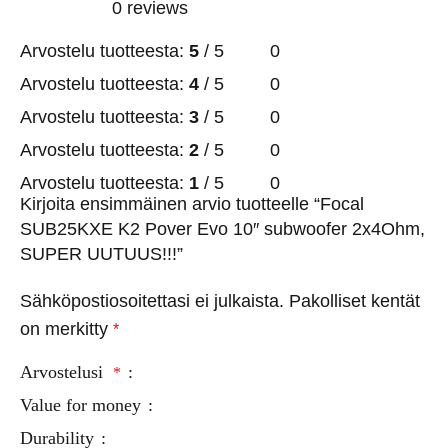
0 reviews
Arvostelu tuotteesta:
5
/ 5
0
Arvostelu tuotteesta:
4
/ 5
0
Arvostelu tuotteesta:
3
/ 5
0
Arvostelu tuotteesta:
2
/ 5
0
Arvostelu tuotteesta:
1
/ 5
0
Kirjoita ensimmäinen arvio tuotteelle “Focal
SUB25KXE K2 Pover Evo 10″ subwoofer 2x4Ohm,
SUPER UUTUUS!!!”
Sähköpostiosoitettasi ei julkaista.
Pakolliset kentät
on merkitty
*
Arvostelusi
*
Value for money
Durability