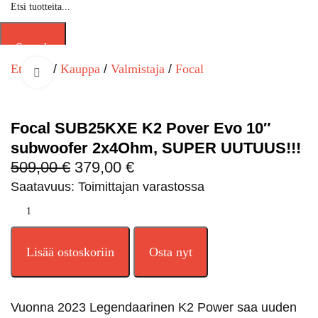
Search
Etusivu
Kauppa
Valmistaja
Focal
Click to enlarge
-26%
Focal SUB25KXE K2 Pover Evo 10″
subwoofer 2x4Ohm, SUPER UUTUUS!!!
509,00
€
379,00
€
Saatavuus: Toimittajan varastossa
Lisää ostoskoriin
Osta nyt
Vuonna 2023 Legendaarinen K2 Power saa uuden