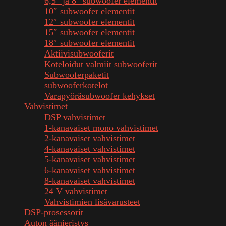
6,5″ ja 8″ subwoofer elementit
10″ subwoofer elementit
12″ subwoofer elementit
15″ subwoofer elementit
18″ subwoofer elementit
Aktiivisubwooferit
Koteloidut valmiit subwooferit
Subwooferpaketit
subwooferkotelot
Varapyöräsubwoofer kehykset
Vahvistimet
DSP vahvistimet
1-kanavaiset mono vahvistimet
2-kanavaiset vahvistimet
4-kanavaiset vahvistimet
5-kanavaiset vahvistimet
6-kanavaiset vahvistimet
8-kanavaiset vahvistimet
24 V vahvistimet
Vahvistimien lisävarusteet
DSP-prosessorit
Auton äänieristys