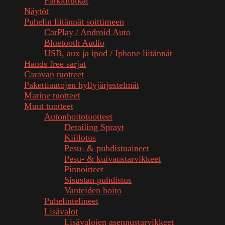
Parkkitutkat
Näytöt
Puhelin liitännät soittimeen
CarPlay / Android Auto
Bluetooth Audio
USB, aux ja ipod / Iphone liitännät
Hands free sarjat
Caravan tuotteet
Pakettiautojen hyllyjärjestelmät
Marine tuotteet
Muut tuotteet
Autonhoitotuotteet
Detailing Sprayt
Kiillotus
Pesu- & puhdistuaineet
Pesu- & kuivaustarvikkeet
Pinnoitteet
Sisustan puhdistus
Vanteiden hoito
Puhelintelineet
Lisävalot
Lisävalojen asennustarvikkeet