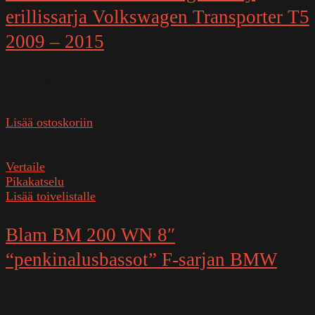
erillissarja Volkswagen Transporter T5
2009 – 2015
Varastossa
329,00
€
Lisää ostoskoriin
SKU:
200RS-T5
Vertaile
Pikakatselu
Lisää toivelistalle
Blam BM 200 WN 8″
“penkinalusbassot” F-sarjan BMW
Varastossa