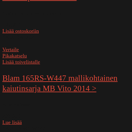
Saatavilla jälkitoimituksena
199,90
€
Lisää ostoskoriin
SKU:
RA1202
Vertaile
Pikakatselu
Lisää toivelistalle
Blam 165RS-W447 mallikohtainen
kaiutinsarja MB Vito 2014 >
Ei varastossa
209,00
€
Lue lisää
SKU:
165RS-W447