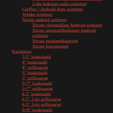
2-din kokoiset radio-soittimet
CarPlay / Android Auto soittimet
Verkko soittimet
Xtrons android soittimet
Xtrons yleismalliset Android soittimet
Xtrons automallikohtaiset Android
soittimet
Xtrons multimedianäytöt
Xtrons lisävarusteet
Kaiuttimet
3,5″ koaksiaalit
4″ koaksiaalit
4″ erillissarjat
5″ koaksiaalit
5″ erillissarjat
5×7″ koaksiaalit
5×7″ erillissarjat
6,5″ koaksiaalit
6,5″ 2-tie erillissarjat
6,5″ 3-tie erillissarjat
6×9″ koaksiaalit