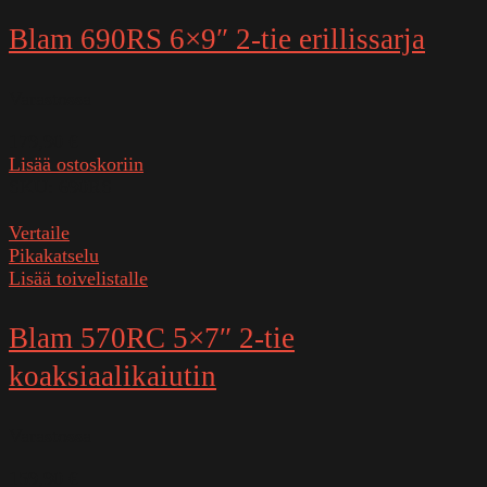
Blam 690RS 6×9″ 2-tie erillissarja
Varastossa
179,90
€
Lisää ostoskoriin
SKU:
690RS
Vertaile
Pikakatselu
Lisää toivelistalle
Blam 570RC 5×7″ 2-tie
koaksiaalikaiutin
Varastossa
159,90
€