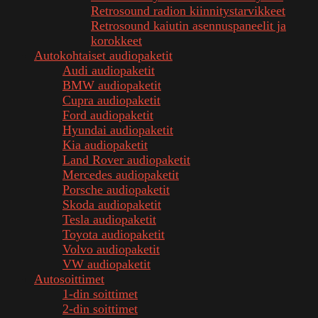
Retrosound radion kiinnitystarvikkeet
Retrosound kaiutin asennuspaneelit ja
korokkeet
Autokohtaiset audiopaketit
Audi audiopaketit
BMW audiopaketit
Cupra audiopaketit
Ford audiopaketit
Hyundai audiopaketit
Kia audiopaketit
Land Rover audiopaketit
Mercedes audiopaketit
Porsche audiopaketit
Skoda audiopaketit
Tesla audiopaketit
Toyota audiopaketit
Volvo audiopaketit
VW audiopaketit
Autosoittimet
1-din soittimet
2-din soittimet