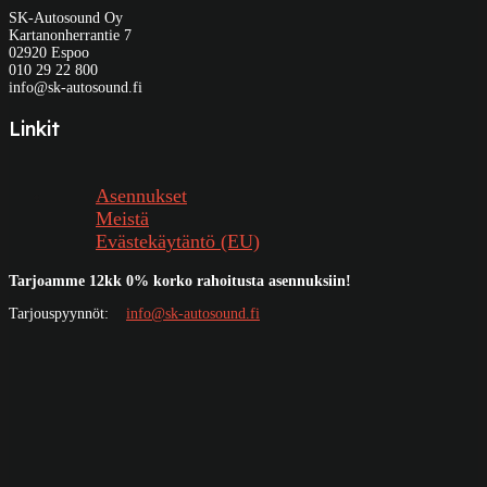
SK-Autosound Oy
Kartanonherrantie 7
02920 Espoo
010 29 22 800
info@sk-autosound.fi
Linkit
Asennukset
Meistä
Evästekäytäntö (EU)
Tarjoamme 12kk 0% korko rahoitusta asennuksiin!
Tarjouspyynnöt:
info@sk-autosound.fi