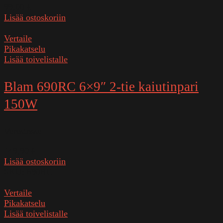
99,00
€
Lisää ostoskoriin
Vertaile
Pikakatselu
Lisää toivelistalle
Blam 690RC 6×9″ 2-tie kaiutinpari
150W
Varastossa
149,90
€
Lisää ostoskoriin
SKU:
690RC
Vertaile
Pikakatselu
Lisää toivelistalle