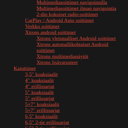
Multimediasoittimet navigoinnilla
Multimediasoittimet ilman navigointia
2-din kokoiset radio-soittimet
CarPlay / Android Auto soittimet
Verkko soittimet
Xtrons android soittimet
Xtrons yleismalliset Android soittimet
Xtrons automallikohtaiset Android
soittimet
Xtrons multimedianäytöt
Xtrons lisävarusteet
Kaiuttimet
3,5″ koaksiaalit
4″ koaksiaalit
4″ erillissarjat
5″ koaksiaalit
5″ erillissarjat
5×7″ koaksiaalit
5×7″ erillissarjat
6,5″ koaksiaalit
6,5″ 2-tie erillissarjat