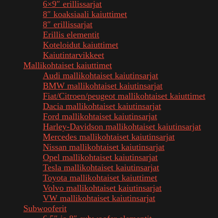
6×9″ erillissarjat
8″ koaksiaali kaiuttimet
8″ erillissarjat
Erillis elementit
Koteloidut kaiuttimet
Kaiutintarvikkeet
Mallikohtaiset kaiuttimet
Audi mallikohtaiset kaiutinsarjat
BMW mallikohtaiset kaiutinsarjat
Fiat/Citroen/peugeot mallikohtaiset kaiuttimet
Dacia mallikohtaiset kaiutinsarjat
Ford mallikohtaiset kaiutinsarjat
Harley-Davidson mallikohtaiset kaiutinsarjat
Mercedes mallikohtaiset kaiutinsarjat
Nissan mallikohtaiset kaiutinsarjat
Opel mallikohtaiset kaiutinsarjat
Tesla mallikohtaiset kaiutinsarjat
Toyota mallikohtaiset kaiuttimet
Volvo mallikohtaiset kaiutinsarjat
VW mallikohtaiset kaiutinsarjat
Subwooferit