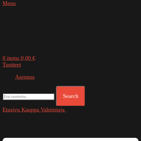
Menu
0
items
0,00
€
Tuotteet
Asennus
Search
Etusivu
Kauppa
Valmistaja
Blam
Näytetään kaikki 22 tulosta
Suosituimmat ensin