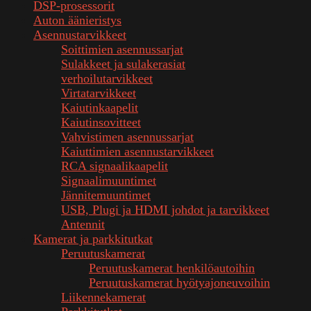
DSP-prosessorit
Auton äänieristys
Asennustarvikkeet
Soittimien asennussarjat
Sulakkeet ja sulakerasiat
verhoilutarvikkeet
Virtatarvikkeet
Kaiutinkaapelit
Kaiutinsovitteet
Vahvistimen asennussarjat
Kaiuttimien asennustarvikkeet
RCA signaalikaapelit
Signaalimuuntimet
Jännitemuuntimet
USB, Plugi ja HDMI johdot ja tarvikkeet
Antennit
Kamerat ja parkkitutkat
Peruutuskamerat
Peruutuskamerat henkilöautoihin
Peruutuskamerat hyötyajoneuvoihin
Liikennekamerat