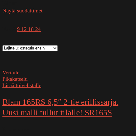
Blam
Näytä suodattimet
Näytä
9
12
18
24
Vertaile
Pikakatselu
Lisää toivelistalle
Blam 165RS 6,5″ 2-tie erillissarja.
Uusi malli tullut tilalle! SR165S
Ei varastossa