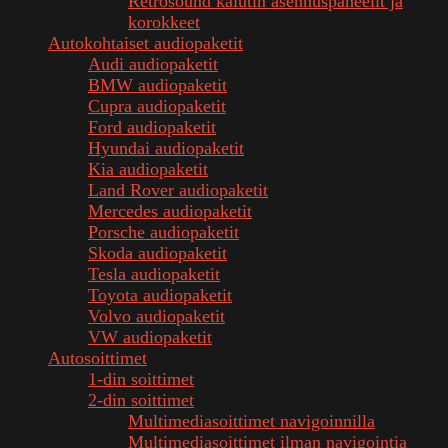
Retrosound kaiutin asennuspaneelit ja
korokkeet
Autokohtaiset audiopaketit
Audi audiopaketit
BMW audiopaketit
Cupra audiopaketit
Ford audiopaketit
Hyundai audiopaketit
Kia audiopaketit
Land Rover audiopaketit
Mercedes audiopaketit
Porsche audiopaketit
Skoda audiopaketit
Tesla audiopaketit
Toyota audiopaketit
Volvo audiopaketit
VW audiopaketit
Autosoittimet
1-din soittimet
2-din soittimet
Multimediasoittimet navigoinnilla
Multimediasoittimet ilman navigointia