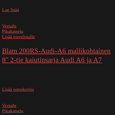
139,00
€
Lue lisää
SKU:
165RS
Vertaile
Pikakatselu
Lisää toivelistalle
Blam 200RS-Audi-A6 mallikohtainen
8″ 2-tie kaiutinsarja Audi A6 ja A7
Varastossa
329,00
€
Lisää ostoskoriin
SKU:
200RS-Audi-A6
Vertaile
Pikakatselu