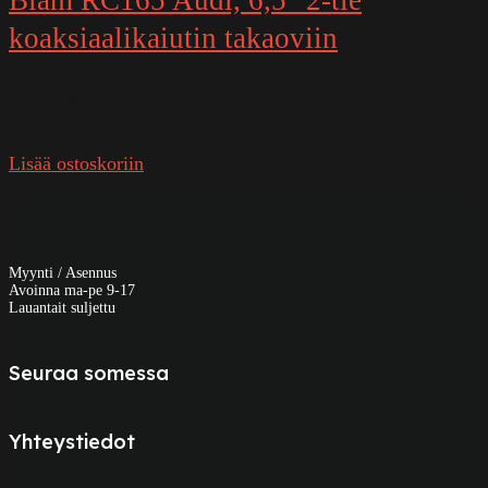
koaksiaalikaiutin takaoviin
Varastossa
169,00
€
Lisää ostoskoriin
SKU:
165RC-Audi
Myynti / Asennus
Avoinna ma-pe 9-17
Lauantait suljettu
Seuraa somessa
Yhteystiedot