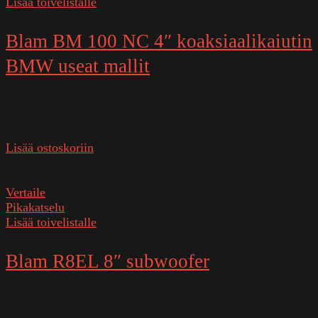
Lisää toivelistalle
Blam BM 100 NC 4″ koaksiaalikaiutin
BMW useat mallit
Varastossa
159,00
€
Lisää ostoskoriin
SKU:
BM100NC
Vertaile
Pikakatselu
Lisää toivelistalle
Blam R8EL 8″ subwoofer
Varastossa