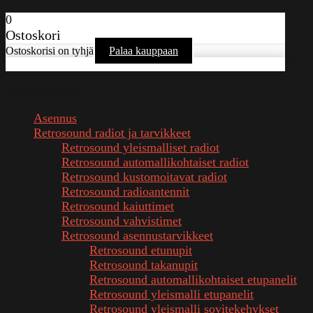
0
Ostoskori
Ostoskorisi on tyhjä
Palaa kauppaan
Kaikki kategoriat
Asennus
Retrosound radiot ja tarvikkeet
Retrosound yleismalliset radiot
Retrosound automallikohtaiset radiot
Retrosound kustomoitavat radiot
Retrosound radioantennit
Retrosound kaiuttimet
Retrosound vahvistimet
Retrosound asennustarvikkeet
Retrosound etunupit
Retrosound takanupit
Retrosound automallikohtaiset etupanelit
Retrosound yleismalli etupanelit
Retrosound yleismalli sovitekehykset