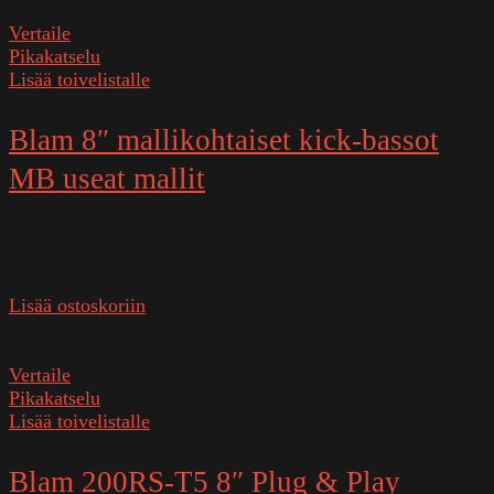
Vertaile
Pikakatselu
Lisää toivelistalle
Blam 8″ mallikohtaiset kick-bassot
MB useat mallit
Varastossa
499,00
€
Lisää ostoskoriin
SKU:
MB200W
Vertaile
Pikakatselu
Lisää toivelistalle
Blam 200RS-T5 8″ Plug & Play