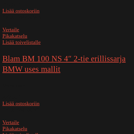
259,00
€
Lisää ostoskoriin
SKU:
BM200WN
Vertaile
Pikakatselu
Lisää toivelistalle
Blam BM 100 NS 4″ 2-tie erillissarja
BMW uses mallit
Varastossa
229,00
€
Lisää ostoskoriin
SKU:
BM100NS
Vertaile
Pikakatselu