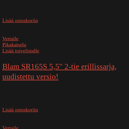
Varastossa
229,00
€
Lisää ostoskoriin
SKU:
200RS
Vertaile
Pikakatselu
Lisää toivelistalle
Blam SR165S 5,5″ 2-tie erillissarja,
uudistettu versio!
Varastossa
159,00
€
Lisää ostoskoriin
SKU:
SR165S
Vertaile