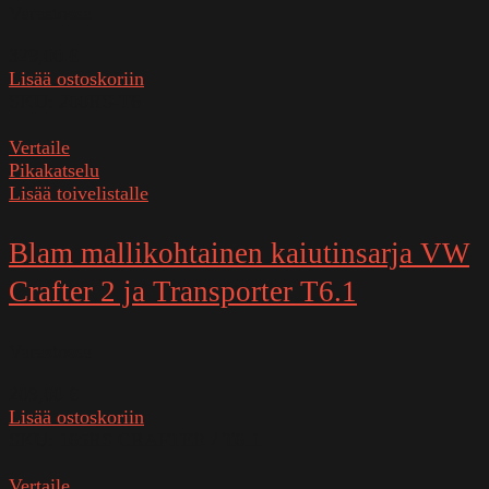
Varastossa
329,00
€
Lisää ostoskoriin
SKU:
200RS-T6
Vertaile
Pikakatselu
Lisää toivelistalle
Blam mallikohtainen kaiutinsarja VW
Crafter 2 ja Transporter T6.1
Varastossa
209,00
€
Lisää ostoskoriin
SKU:
165RS CRAFTER / T6.1
Vertaile