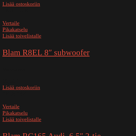
Lisää ostoskoriin
SKU:
570RC
Vertaile
Pikakatselu
Lisää toivelistalle
Blam R8EL 8″ subwoofer
Varastossa
99,00
€
Lisää ostoskoriin
SKU:
R8EL
Vertaile
Pikakatselu
Lisää toivelistalle
Blam RC165 Audi, 6,5″ 2-tie