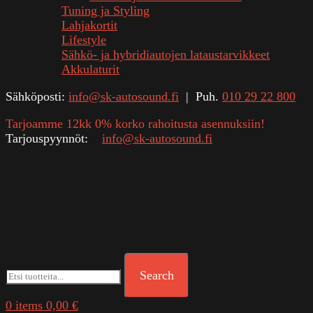
Tuning ja Styling
Lahjakortit
Lifestyle
Sähkö- ja hybridiautojen lataustarvikkeet
Akkulaturit
Sähköposti:
info@sk-autosound.fi
| Puh.
010 29 22 800
Tarjoamme 12kk 0% korko rahoitusta asennuksiin!
Tarjouspyynnöt:
info@sk-autosound.fi
Search
0
items
0,00
€