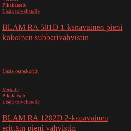
Pikakatselu
Lisää toivelistalle
BLAM RA 501D 1-kanavainen pieni
kokoinen subbarivahvistin
Varastossa
199,90
€
Lisää ostoskoriin
SKU:
RA501D
Vertaile
Pikakatselu
Lisää toivelistalle
BLAM RA 1202D 2-kanavainen
erittäin pieni vahvistin