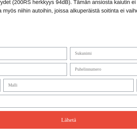
ydet (200RS herkkyys 94dB). Tämän ansiosta kaiutin ei 
myös niihin autoihin, joissa alkuperäistä soitinta ei vaih
Lähetä