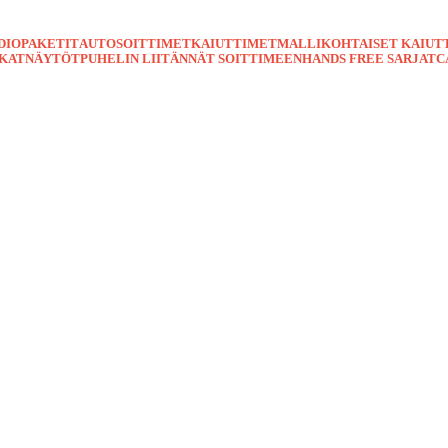
DIOPAKETIT
AUTOSOITTIMET
KAIUTTIMET
MALLIKOHTAISET KAIUT
TKAT
NÄYTÖT
PUHELIN LIITÄNNÄT SOITTIMEEN
HANDS FREE SARJAT
C