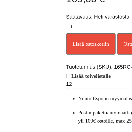
Saatavuus: Heti varastosta
Lisää ostoskoriin
Ost
Tuotetunnus (SKU):
165RC-
Lisää toivelistalle
12
Nouto Espoon myymäläs
Postin pakettiautomaatti 
yli 100€ ostoille, max 2