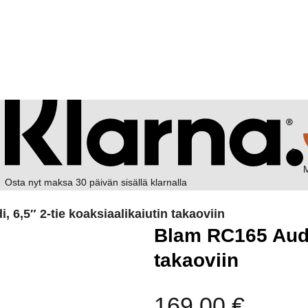
M
Osta nyt maksa 30 päivän sisällä klarnalla
 6,5″ 2-tie koaksiaalikaiutin takaoviin
Blam RC165 Audi,
takaoviin
169,00
€