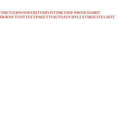
TIMET
SUBWOOFERIT
VAHVISTIMET
DSP-PROSESSORIT
ARAVAN TUOTTEET
PAKETTIAUTOJEN HYLLYJÄRJESTELMÄT