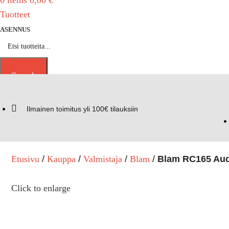
0
items
0,00
€
Tuotteet
ASENNUS
Search
Ilmainen toimitus yli 100€ tilauksiin
Etusivu
Kauppa
Valmistaja
Blam
Blam RC165 Audi,
Click to enlarge