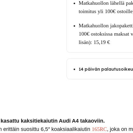
Matkahuollon lähellä pak
toimitus yli 100€ ostoille
Matkahuollon jakopaketti
100€ ostoksissa maksat v
lisän):
15,19
€
14 päivän palautusoike
sattu kaksitiekaiutin Audi A4 takaoviin.
rittäin suosittu 6,5″ koaksiaalikaiutin
165RC
, joka on m