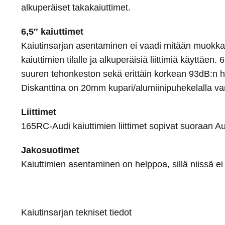
alkuperäiset takakaiuttimet.
6,5″ kaiuttimet
Kaiutinsarjan asentaminen ei vaadi mitään muokkau
kaiuttimien tilalle ja alkuperäisiä liittimiä käyttä
suuren tehonkeston sekä erittäin korkean 93dB:n 
Diskanttina on 20mm kupari/alumiinipuhekelalla var
Liittimet
165RC-Audi kaiuttimien liittimet sopivat suoraan Aud
Jakosuotimet
Kaiuttimien asentaminen on helppoa, sillä niissä ei o
Kaiutinsarjan tekniset tiedot