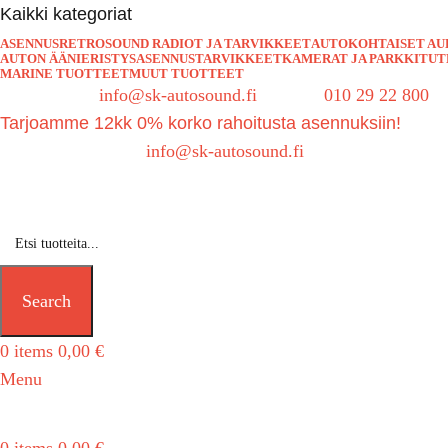
Kaikki kategoriat
ASENNUS
RETROSOUND RADIOT JA TARVIKKEET
AUTOKOHTAISET AU
AUTON ÄÄNIERISTYS
ASENNUSTARVIKKEET
KAMERAT JA PARKKITU
MARINE TUOTTEET
MUUT TUOTTEET
Sähköposti:
info@sk-autosound.fi
| Puh.
010 29 22 800
Tarjoamme 12kk 0% korko rahoitusta asennuksiin!
Tarjouspyynnöt:
info@sk-autosound.fi
Search
0
items
0,00
€
Menu