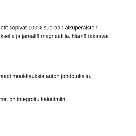
entit sopivat 100% suoraan alkuperäisten
tuksella ja järeällä magneetilla. Nämä takaavat
n vaadi muokkauksia auton johdotuksiin.
et on integroitu kaiuttimiin.