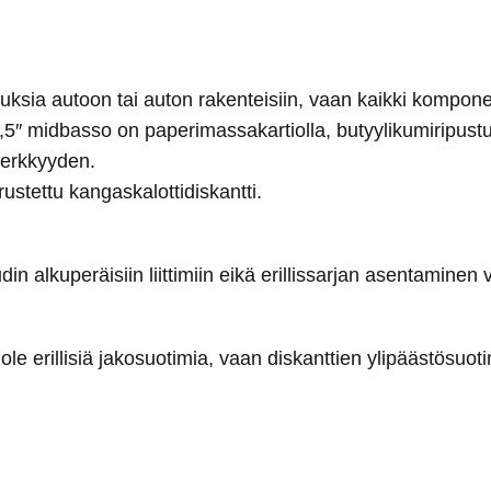
ksia autoon tai auton rakenteisiin, vaan kaikki kompon
en. 6,5″ midbasso on paperimassakartiolla, butyylikumiripus
herkkyyden.
ustettu kangaskalottidiskantti.
in alkuperäisiin liittimiin eikä erillissarjan asentamine
le erillisiä jakosuotimia, vaan diskanttien ylipäästösuotim