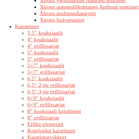
Xtrons yleismalliset Android soittimet
Xtrons automallikohtaiset Android soittimet
Xtrons multimedianäytöt
Xtrons lisävarusteet
Kaiuttimet
3,5″ koaksiaalit
4″ koaksiaalit
4″ erillissarjat
5″ koaksiaalit
5″ erillissarjat
5×7″ koaksiaalit
5×7″ erillissarjat
6,5″ koaksiaalit
6,5″ 2-tie erillissarjat
6,5″ 3-tie erillissarjat
6×9″ koaksiaalit
6×9″ erillissarjat
8″ koaksiaali kaiuttimet
8″ erillissarjat
Erillis elementit
Koteloidut kaiuttimet
Kaiutintarvikkeet