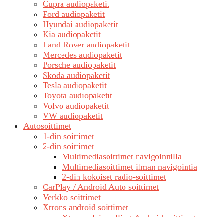
Cupra audiopaketit
Ford audiopaketit
Hyundai audiopaketit
Kia audiopaketit
Land Rover audiopaketit
Mercedes audiopaketit
Porsche audiopaketit
Skoda audiopaketit
Tesla audiopaketit
Toyota audiopaketit
Volvo audiopaketit
VW audiopaketit
Autosoittimet
1-din soittimet
2-din soittimet
Multimediasoittimet navigoinnilla
Multimediasoittimet ilman navigointia
2-din kokoiset radio-soittimet
CarPlay / Android Auto soittimet
Verkko soittimet
Xtrons android soittimet