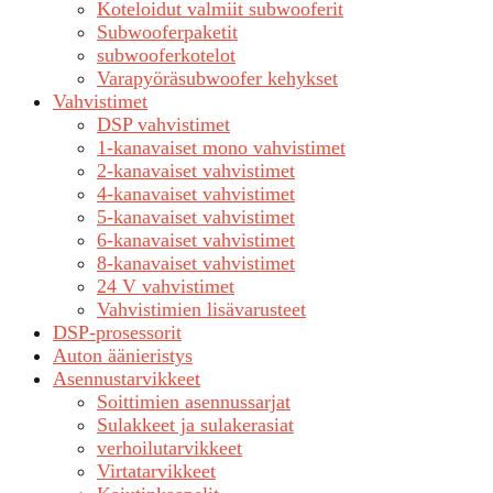
Koteloidut valmiit subwooferit
Subwooferpaketit
subwooferkotelot
Varapyöräsubwoofer kehykset
Vahvistimet
DSP vahvistimet
1-kanavaiset mono vahvistimet
2-kanavaiset vahvistimet
4-kanavaiset vahvistimet
5-kanavaiset vahvistimet
6-kanavaiset vahvistimet
8-kanavaiset vahvistimet
24 V vahvistimet
Vahvistimien lisävarusteet
DSP-prosessorit
Auton äänieristys
Asennustarvikkeet
Soittimien asennussarjat
Sulakkeet ja sulakerasiat
verhoilutarvikkeet
Virtatarvikkeet