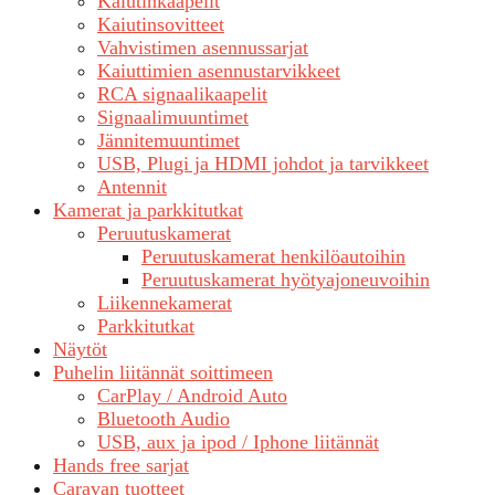
Kaiutinkaapelit
Kaiutinsovitteet
Vahvistimen asennussarjat
Kaiuttimien asennustarvikkeet
RCA signaalikaapelit
Signaalimuuntimet
Jännitemuuntimet
USB, Plugi ja HDMI johdot ja tarvikkeet
Antennit
Kamerat ja parkkitutkat
Peruutuskamerat
Peruutuskamerat henkilöautoihin
Peruutuskamerat hyötyajoneuvoihin
Liikennekamerat
Parkkitutkat
Näytöt
Puhelin liitännät soittimeen
CarPlay / Android Auto
Bluetooth Audio
USB, aux ja ipod / Iphone liitännät
Hands free sarjat
Caravan tuotteet