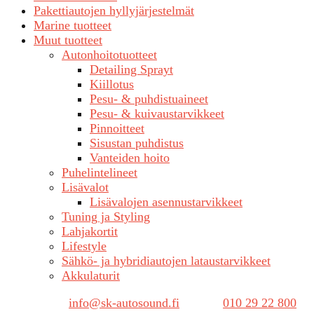
Pakettiautojen hyllyjärjestelmät
Marine tuotteet
Muut tuotteet
Autonhoitotuotteet
Detailing Sprayt
Kiillotus
Pesu- & puhdistuaineet
Pesu- & kuivaustarvikkeet
Pinnoitteet
Sisustan puhdistus
Vanteiden hoito
Puhelintelineet
Lisävalot
Lisävalojen asennustarvikkeet
Tuning ja Styling
Lahjakortit
Lifestyle
Sähkö- ja hybridiautojen lataustarvikkeet
Akkulaturit
Sähköposti:
info@sk-autosound.fi
| Puh.
010 29 22 800