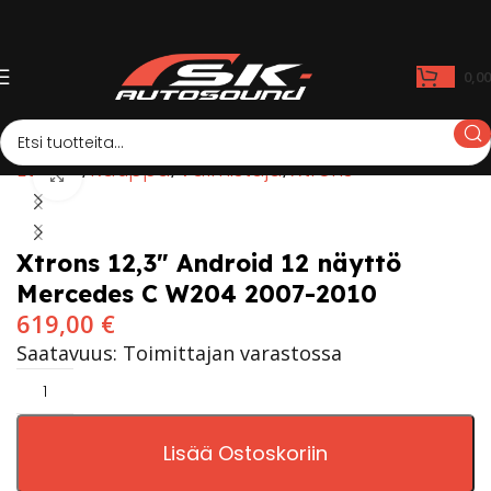
0,0
Etusivu
Kauppa
Valmistaja
Xtrons
Click to enlarge
Xtrons 12,3″ Android 12 näyttö
Mercedes C W204 2007-2010
619,00
€
Saatavuus: Toimittajan varastossa
Lisää Ostoskoriin