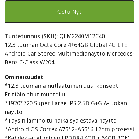
Osta Nyt
Tuotetunnus (SKU):
QLM2240M12C40
12,3 tuuman Octa Core 4+64GB Global 4G LTE
Android Car Stereo Multimedianäyttö Mercedes-
Benz C-Class W204
Ominaisuudet
*12,3 tuuman ainutlaatuinen uusi konsepti
Erittäin ohut muotoilu
*1920*720 Super Large IPS 2.5D G+G A-luokan
näyttö
*Täysin laminoitu häikäisyä estävä näyttö
*Android OS Cortex A75*2+A55*6 12nm prosessi
*Kahdeksanytiminen LPDDR4 4GB + 64GB ROM