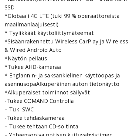
SSD
*Globaali 4G LTE (tuki 99 % operaattoreista
maailmanlaajuisesti)
* Tyylikkäät käyttöliittymäteemat
*Sisäänrakennettu Wireless CarPlay ja Wireless
& Wired Android Auto
*Näytön peilaus
*Tukee AHD-kameraa
* Englannin- ja saksankielinen käyttöopas ja
asennusopaAlkuperäinen auton tietonäyttö
*Alkuperäiset toiminnot säilyvät
-Tukee COMAND Controlia
– Tuki SWC
-Tukee tehdaskameraa
– Tukee tehtaan CD-soitinta
– Yhteensopiva optisen kuituvahvistimen