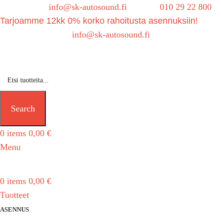
Sähköposti:
info@sk-autosound.fi
| Puh.
010 29 22 800
Tarjoamme 12kk 0% korko rahoitusta asennuksiin!
Tarjouspyynnöt:
info@sk-autosound.fi
Search
0
items
0,00
€
Menu
0
items
0,00
€
Tuotteet
ASENNUS