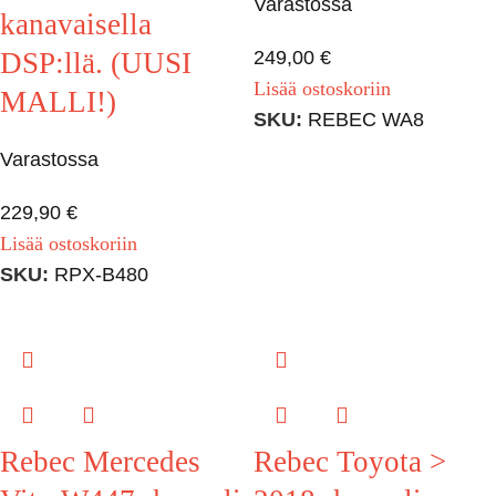
Varastossa
kanavaisella
DSP:llä. (UUSI
249,00
€
Lisää ostoskoriin
MALLI!)
SKU:
REBEC WA8
Varastossa
229,90
€
Lisää ostoskoriin
SKU:
RPX-B480
Rebec Mercedes
Rebec Toyota >