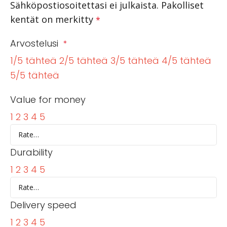
Sähköpostiosoitettasi ei julkaista.
Pakolliset
kentät on merkitty
*
Arvostelusi
*
1/5 tähteä
2/5 tähteä
3/5 tähteä
4/5 tähteä
5/5 tähteä
Value for money
1
2
3
4
5
Durability
1
2
3
4
5
Delivery speed
1
2
3
4
5