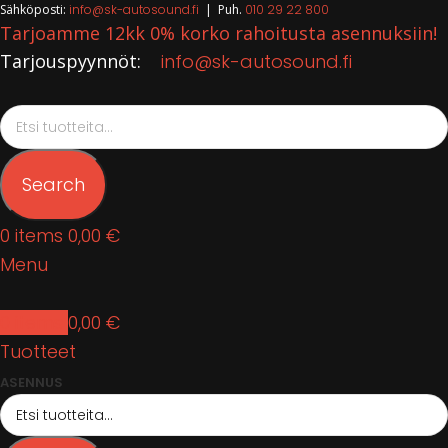
Sähköposti:
info@sk-autosound.fi
| Puh.
010 29 22 800
Tarjoamme 12kk 0% korko rahoitusta asennuksiin!
Tarjouspyynnöt:
info@sk-autosound.fi
Search
0
items
0,00
€
Menu
0
items
0,00
€
Tuotteet
ASENNUS