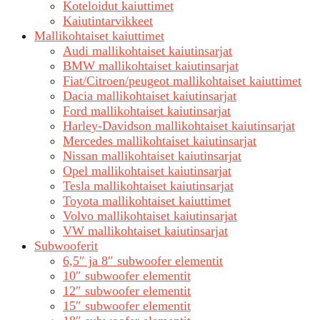
Koteloidut kaiuttimet
Kaiutintarvikkeet
Mallikohtaiset kaiuttimet
Audi mallikohtaiset kaiutinsarjat
BMW mallikohtaiset kaiutinsarjat
Fiat/Citroen/peugeot mallikohtaiset kaiuttimet
Dacia mallikohtaiset kaiutinsarjat
Ford mallikohtaiset kaiutinsarjat
Harley-Davidson mallikohtaiset kaiutinsarjat
Mercedes mallikohtaiset kaiutinsarjat
Nissan mallikohtaiset kaiutinsarjat
Opel mallikohtaiset kaiutinsarjat
Tesla mallikohtaiset kaiutinsarjat
Toyota mallikohtaiset kaiuttimet
Volvo mallikohtaiset kaiutinsarjat
VW mallikohtaiset kaiutinsarjat
Subwooferit
6,5″ ja 8″ subwoofer elementit
10″ subwoofer elementit
12″ subwoofer elementit
15″ subwoofer elementit