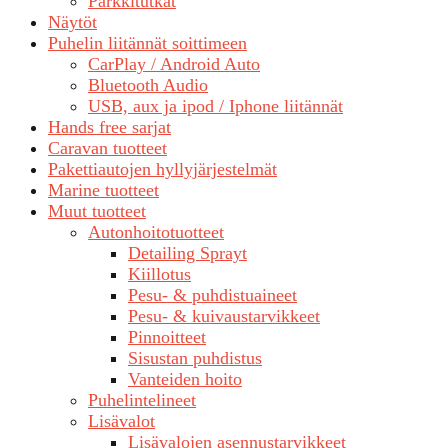
Parkkitutkat
Näytöt
Puhelin liitännät soittimeen
CarPlay / Android Auto
Bluetooth Audio
USB, aux ja ipod / Iphone liitännät
Hands free sarjat
Caravan tuotteet
Pakettiautojen hyllyjärjestelmät
Marine tuotteet
Muut tuotteet
Autonhoitotuotteet
Detailing Sprayt
Kiillotus
Pesu- & puhdistuaineet
Pesu- & kuivaustarvikkeet
Pinnoitteet
Sisustan puhdistus
Vanteiden hoito
Puhelintelineet
Lisävalot
Lisävalojen asennustarvikkeet