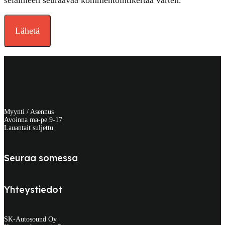
selaimeen seuraavaa kommentointikertaa varten.
Myynti / Asennus
Avoinna ma-pe 9-17
Lauantait suljettu
Seuraa somessa
Yhteystiedot
SK-Autosound Oy