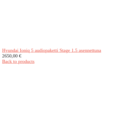
Hyundai Ioniq 5 audiopaketti Stage 1.5 asennettuna
2650,00
€
Back to products