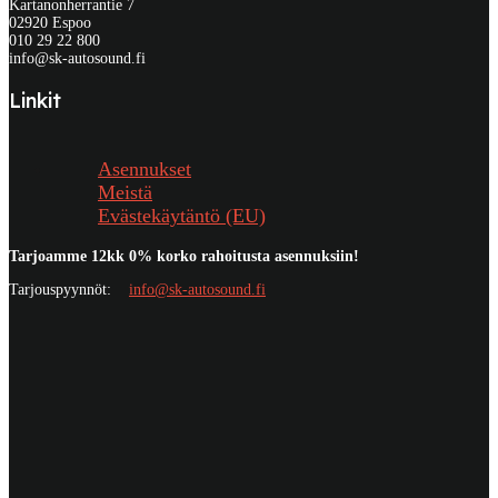
Kartanonherrantie 7
02920 Espoo
010 29 22 800
info@sk-autosound.fi
Linkit
Asennukset
Meistä
Evästekäytäntö (EU)
Tarjoamme 12kk 0% korko rahoitusta asennuksiin!
Tarjouspyynnöt:
info@sk-autosound.fi