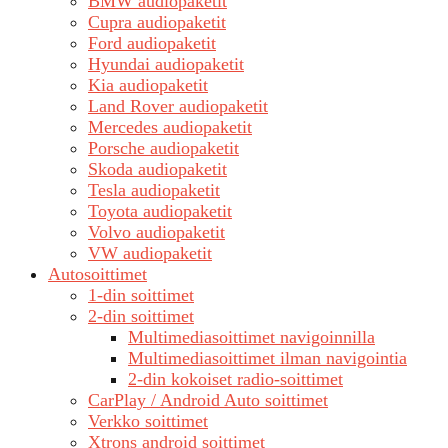
BMW audiopaketit
Cupra audiopaketit
Ford audiopaketit
Hyundai audiopaketit
Kia audiopaketit
Land Rover audiopaketit
Mercedes audiopaketit
Porsche audiopaketit
Skoda audiopaketit
Tesla audiopaketit
Toyota audiopaketit
Volvo audiopaketit
VW audiopaketit
Autosoittimet
1-din soittimet
2-din soittimet
Multimediasoittimet navigoinnilla
Multimediasoittimet ilman navigointia
2-din kokoiset radio-soittimet
CarPlay / Android Auto soittimet
Verkko soittimet
Xtrons android soittimet