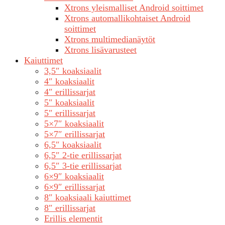
Xtrons yleismalliset Android soittimet
Xtrons automallikohtaiset Android
soittimet
Xtrons multimedianäytöt
Xtrons lisävarusteet
Kaiuttimet
3,5″ koaksiaalit
4″ koaksiaalit
4″ erillissarjat
5″ koaksiaalit
5″ erillissarjat
5×7″ koaksiaalit
5×7″ erillissarjat
6,5″ koaksiaalit
6,5″ 2-tie erillissarjat
6,5″ 3-tie erillissarjat
6×9″ koaksiaalit
6×9″ erillissarjat
8″ koaksiaali kaiuttimet
8″ erillissarjat
Erillis elementit