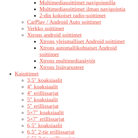
Multimediasoittimet navigoinnilla
Multimediasoittimet ilman navigointia
2-din kokoiset radio-soittimet
CarPlay / Android Auto soittimet
Verkko soittimet
Xtrons android soittimet
Xtrons yleismalliset Android soittimet
Xtrons automallikohtaiset Android
soittimet
Xtrons multimedianäytöt
Xtrons lisävarusteet
Kaiuttimet
3,5″ koaksiaalit
4″ koaksiaalit
4″ erillissarjat
5″ koaksiaalit
5″ erillissarjat
5×7″ koaksiaalit
5×7″ erillissarjat
6,5″ koaksiaalit
6,5″ 2-tie erillissarjat