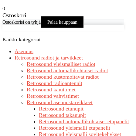
0
Ostoskori
Ostoskorisi on tyhjä
Palaa kauppaan
Kaikki kategoriat
Asennus
Retrosound radiot ja tarvikkeet
Retrosound yleismalliset radiot
Retrosound automallikohtaiset radiot
Retrosound kustomoitavat radiot
Retrosound radioantennit
Retrosound kaiuttimet
Retrosound vahvistimet
Retrosound asennustarvikkeet
Retrosound etunupit
Retrosound takanupit
Retrosound automallikohtaiset etupanelit
Retrosound yleismalli etupanelit
Retrosound yleismalli sovitekehykset