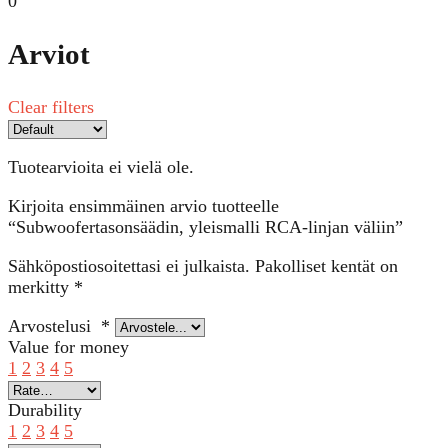
0
Arviot
Clear filters
Tuotearvioita ei vielä ole.
Kirjoita ensimmäinen arvio tuotteelle
“Subwoofertasonsäädin, yleismalli RCA-linjan väliin”
Sähköpostiosoitettasi ei julkaista.
Pakolliset kentät on
merkitty
*
Arvostelusi
*
Value for money
1
2
3
4
5
Durability
1
2
3
4
5