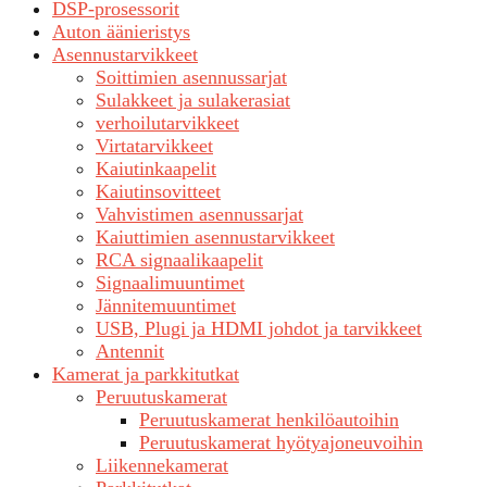
DSP-prosessorit
Auton äänieristys
Asennustarvikkeet
Soittimien asennussarjat
Sulakkeet ja sulakerasiat
verhoilutarvikkeet
Virtatarvikkeet
Kaiutinkaapelit
Kaiutinsovitteet
Vahvistimen asennussarjat
Kaiuttimien asennustarvikkeet
RCA signaalikaapelit
Signaalimuuntimet
Jännitemuuntimet
USB, Plugi ja HDMI johdot ja tarvikkeet
Antennit
Kamerat ja parkkitutkat
Peruutuskamerat
Peruutuskamerat henkilöautoihin
Peruutuskamerat hyötyajoneuvoihin
Liikennekamerat