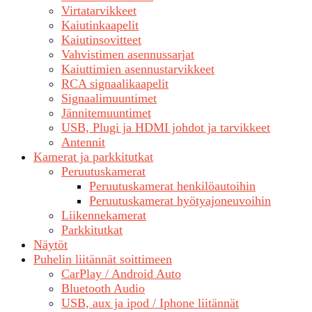
Virtatarvikkeet
Kaiutinkaapelit
Kaiutinsovitteet
Vahvistimen asennussarjat
Kaiuttimien asennustarvikkeet
RCA signaalikaapelit
Signaalimuuntimet
Jännitemuuntimet
USB, Plugi ja HDMI johdot ja tarvikkeet
Antennit
Kamerat ja parkkitutkat
Peruutuskamerat
Peruutuskamerat henkilöautoihin
Peruutuskamerat hyötyajoneuvoihin
Liikennekamerat
Parkkitutkat
Näytöt
Puhelin liitännät soittimeen
CarPlay / Android Auto
Bluetooth Audio
USB, aux ja ipod / Iphone liitännät