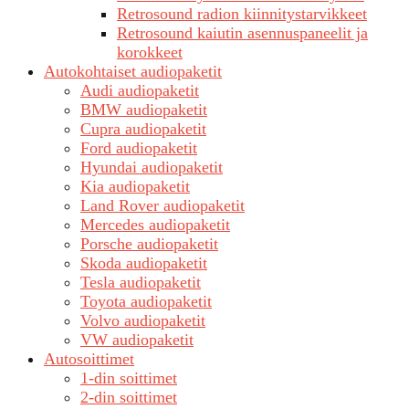
Retrosound radion kiinnitystarvikkeet
Retrosound kaiutin asennuspaneelit ja
korokkeet
Autokohtaiset audiopaketit
Audi audiopaketit
BMW audiopaketit
Cupra audiopaketit
Ford audiopaketit
Hyundai audiopaketit
Kia audiopaketit
Land Rover audiopaketit
Mercedes audiopaketit
Porsche audiopaketit
Skoda audiopaketit
Tesla audiopaketit
Toyota audiopaketit
Volvo audiopaketit
VW audiopaketit
Autosoittimet
1-din soittimet
2-din soittimet