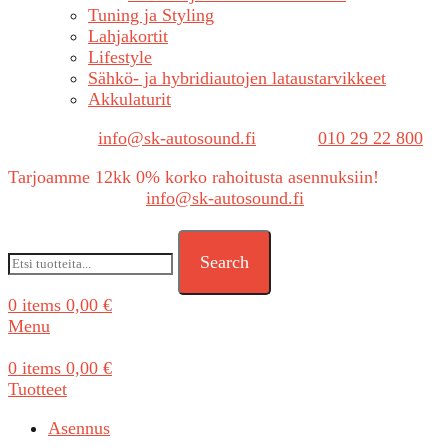
Tuning ja Styling
Lahjakortit
Lifestyle
Sähkö- ja hybridiautojen lataustarvikkeet
Akkulaturit
Sähköposti:
info@sk-autosound.fi
| Puh.
010 29 22 800
Tarjoamme 12kk 0% korko rahoitusta asennuksiin!
Tarjouspyynnöt:
info@sk-autosound.fi
Search
0
items
0,00
€
Menu
0
items
0,00
€
Tuotteet
Asennus