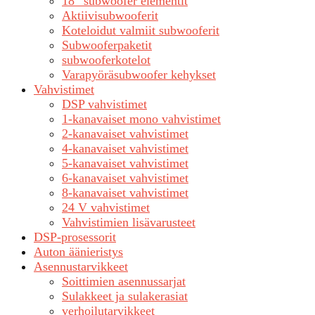
18″ subwoofer elementit
Aktiivisubwooferit
Koteloidut valmiit subwooferit
Subwooferpaketit
subwooferkotelot
Varapyöräsubwoofer kehykset
Vahvistimet
DSP vahvistimet
1-kanavaiset mono vahvistimet
2-kanavaiset vahvistimet
4-kanavaiset vahvistimet
5-kanavaiset vahvistimet
6-kanavaiset vahvistimet
8-kanavaiset vahvistimet
24 V vahvistimet
Vahvistimien lisävarusteet
DSP-prosessorit
Auton äänieristys
Asennustarvikkeet
Soittimien asennussarjat
Sulakkeet ja sulakerasiat
verhoilutarvikkeet