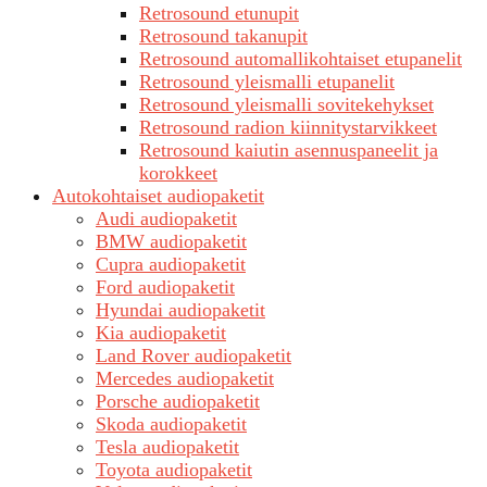
Retrosound etunupit
Retrosound takanupit
Retrosound automallikohtaiset etupanelit
Retrosound yleismalli etupanelit
Retrosound yleismalli sovitekehykset
Retrosound radion kiinnitystarvikkeet
Retrosound kaiutin asennuspaneelit ja
korokkeet
Autokohtaiset audiopaketit
Audi audiopaketit
BMW audiopaketit
Cupra audiopaketit
Ford audiopaketit
Hyundai audiopaketit
Kia audiopaketit
Land Rover audiopaketit
Mercedes audiopaketit
Porsche audiopaketit
Skoda audiopaketit
Tesla audiopaketit
Toyota audiopaketit