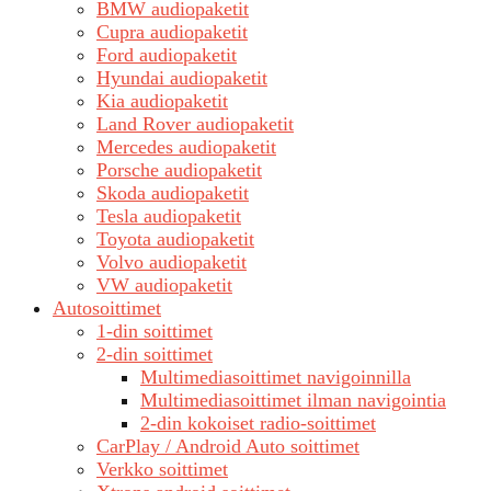
BMW audiopaketit
Cupra audiopaketit
Ford audiopaketit
Hyundai audiopaketit
Kia audiopaketit
Land Rover audiopaketit
Mercedes audiopaketit
Porsche audiopaketit
Skoda audiopaketit
Tesla audiopaketit
Toyota audiopaketit
Volvo audiopaketit
VW audiopaketit
Autosoittimet
1-din soittimet
2-din soittimet
Multimediasoittimet navigoinnilla
Multimediasoittimet ilman navigointia
2-din kokoiset radio-soittimet
CarPlay / Android Auto soittimet
Verkko soittimet