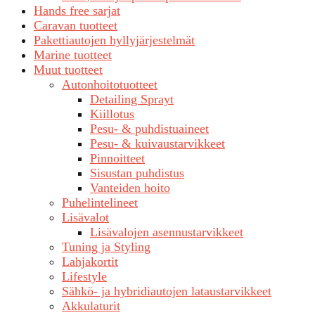
Hands free sarjat
Caravan tuotteet
Pakettiautojen hyllyjärjestelmät
Marine tuotteet
Muut tuotteet
Autonhoitotuotteet
Detailing Sprayt
Kiillotus
Pesu- & puhdistuaineet
Pesu- & kuivaustarvikkeet
Pinnoitteet
Sisustan puhdistus
Vanteiden hoito
Puhelintelineet
Lisävalot
Lisävalojen asennustarvikkeet
Tuning ja Styling
Lahjakortit
Lifestyle
Sähkö- ja hybridiautojen lataustarvikkeet
Akkulaturit