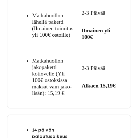
2-3 Päivää
Matkahuollon
lähellä paketti
(Ilmainen toimitus
Ilmainen yli
yli 100€ ostoille)
100€
Matkahuollon
jakopaketti
2-3 Päivää
kotiovelle (Yli
100€ ostoksissa
Alkaen 15,19€
maksat vain jako-
lisän):
15,19
€
14 päivän
palautusoikeus