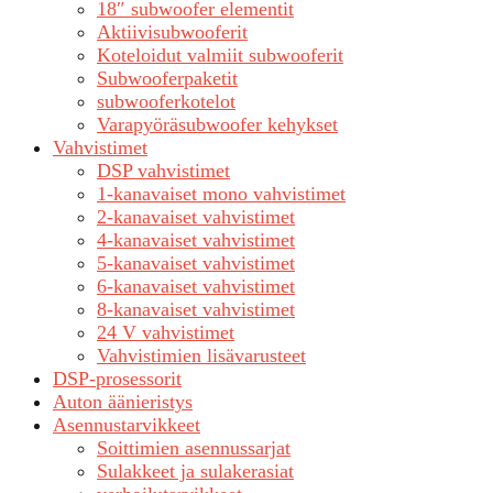
18″ subwoofer elementit
Aktiivisubwooferit
Koteloidut valmiit subwooferit
Subwooferpaketit
subwooferkotelot
Varapyöräsubwoofer kehykset
Vahvistimet
DSP vahvistimet
1-kanavaiset mono vahvistimet
2-kanavaiset vahvistimet
4-kanavaiset vahvistimet
5-kanavaiset vahvistimet
6-kanavaiset vahvistimet
8-kanavaiset vahvistimet
24 V vahvistimet
Vahvistimien lisävarusteet
DSP-prosessorit
Auton äänieristys
Asennustarvikkeet
Soittimien asennussarjat
Sulakkeet ja sulakerasiat