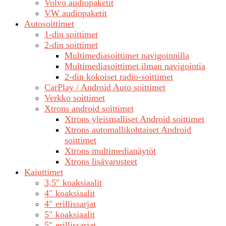
Volvo audiopaketit
VW audiopaketit
Autosoittimet
1-din soittimet
2-din soittimet
Multimediasoittimet navigoinnilla
Multimediasoittimet ilman navigointia
2-din kokoiset radio-soittimet
CarPlay / Android Auto soittimet
Verkko soittimet
Xtrons android soittimet
Xtrons yleismalliset Android soittimet
Xtrons automallikohtaiset Android
soittimet
Xtrons multimedianäytöt
Xtrons lisävarusteet
Kaiuttimet
3,5″ koaksiaalit
4″ koaksiaalit
4″ erillissarjat
5″ koaksiaalit
5″ erillissarjat