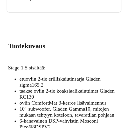
Tuotekuvaus
Stage 1.5 sisältää:
etuoviin 2-tie erilliskaiutinsarja Gladen
sigma165.2
taakse oviin 2-tie koaksiaalikaiuttimet Gladen
RC130
oviin ComfortMat 3-kerros lisävaimennus
10″ subwoofer, Gladen Gamma10, mitojen
mukaan tehtyyn koteloon, tavaratilan pohjaan
6-kanavainen DSP-vahvistin Mosconi
Pico6|8DSPV2