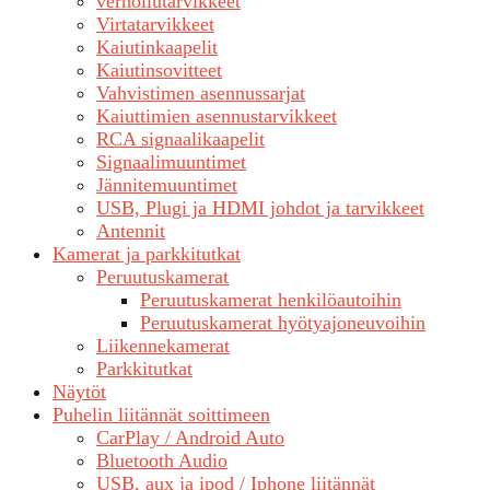
verhoilutarvikkeet
Virtatarvikkeet
Kaiutinkaapelit
Kaiutinsovitteet
Vahvistimen asennussarjat
Kaiuttimien asennustarvikkeet
RCA signaalikaapelit
Signaalimuuntimet
Jännitemuuntimet
USB, Plugi ja HDMI johdot ja tarvikkeet
Antennit
Kamerat ja parkkitutkat
Peruutuskamerat
Peruutuskamerat henkilöautoihin
Peruutuskamerat hyötyajoneuvoihin
Liikennekamerat
Parkkitutkat
Näytöt
Puhelin liitännät soittimeen
CarPlay / Android Auto
Bluetooth Audio
USB, aux ja ipod / Iphone liitännät