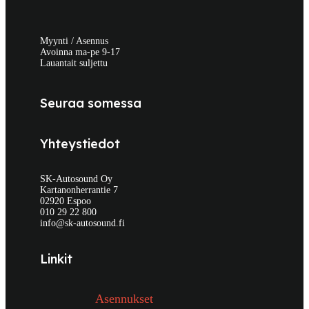
Myynti / Asennus
Avoinna ma-pe 9-17
Lauantait suljettu
Seuraa somessa
Yhteystiedot
SK-Autosound Oy
Kartanonherrantie 7
02920 Espoo
010 29 22 800
info@sk-autosound.fi
Linkit
Asennukset