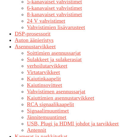
5-kanavaiset vahvistimet
6-kanavaiset vahvistimet
8-kanavaiset vahvistimet
24 V vahvistimet
Vahvistimien lisävarusteet
DSP-prosessorit
Auton äänieristys
Asennustarvikkeet
Soittimien asennussarjat
Sulakkeet ja sulakerasiat
verhoilutarvikkeet
Virtatarvikkeet
Kaiutinkaapelit
Kaiutinsovitteet
Vahvistimen asennussarjat
Kaiuttimien asennustarvikkeet
RCA signaalikaapelit
Signaalimuuntimet
Jännitemuuntimet
USB, Plugi ja HDMI johdot ja tarvikkeet
Antennit
Kamerat ja parkkitutkat