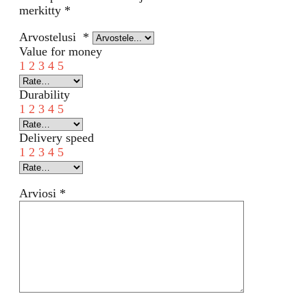
merkitty
*
Arvostelusi
*
Value for money
1
2
3
4
5
Durability
1
2
3
4
5
Delivery speed
1
2
3
4
5
Arviosi
*