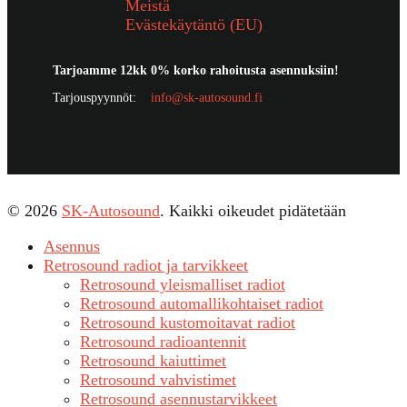
Meistä
Evästekäytäntö (EU)
Tarjoamme 12kk 0% korko rahoitusta asennuksiin!
Tarjouspyynnöt:
info@sk-autosound.fi
© 2026
SK-Autosound
. Kaikki oikeudet pidätetään
Asennus
Retrosound radiot ja tarvikkeet
Retrosound yleismalliset radiot
Retrosound automallikohtaiset radiot
Retrosound kustomoitavat radiot
Retrosound radioantennit
Retrosound kaiuttimet
Retrosound vahvistimet
Retrosound asennustarvikkeet