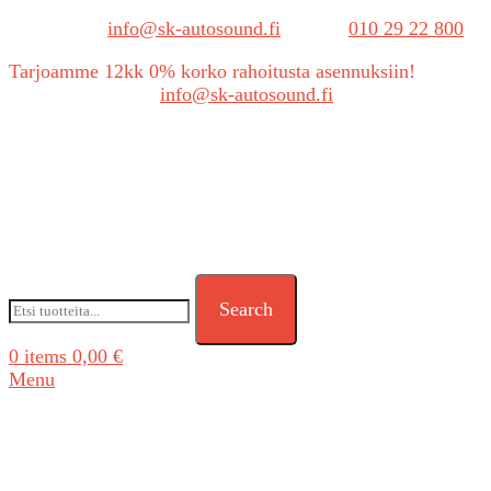
Sähköposti:
info@sk-autosound.fi
| Puh.
010 29 22 800
Tarjoamme 12kk 0% korko rahoitusta asennuksiin!
Tarjouspyynnöt:
info@sk-autosound.fi
Search
0
items
0,00
€
Menu