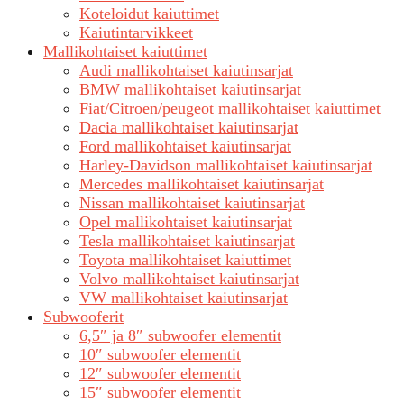
Koteloidut kaiuttimet
Kaiutintarvikkeet
Mallikohtaiset kaiuttimet
Audi mallikohtaiset kaiutinsarjat
BMW mallikohtaiset kaiutinsarjat
Fiat/Citroen/peugeot mallikohtaiset kaiuttimet
Dacia mallikohtaiset kaiutinsarjat
Ford mallikohtaiset kaiutinsarjat
Harley-Davidson mallikohtaiset kaiutinsarjat
Mercedes mallikohtaiset kaiutinsarjat
Nissan mallikohtaiset kaiutinsarjat
Opel mallikohtaiset kaiutinsarjat
Tesla mallikohtaiset kaiutinsarjat
Toyota mallikohtaiset kaiuttimet
Volvo mallikohtaiset kaiutinsarjat
VW mallikohtaiset kaiutinsarjat
Subwooferit
6,5″ ja 8″ subwoofer elementit
10″ subwoofer elementit
12″ subwoofer elementit
15″ subwoofer elementit