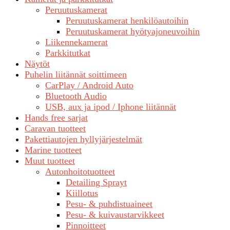
Peruutuskamerat
Peruutuskamerat henkilöautoihin
Peruutuskamerat hyötyajoneuvoihin
Liikennekamerat
Parkkitutkat
Näytöt
Puhelin liitännät soittimeen
CarPlay / Android Auto
Bluetooth Audio
USB, aux ja ipod / Iphone liitännät
Hands free sarjat
Caravan tuotteet
Pakettiautojen hyllyjärjestelmät
Marine tuotteet
Muut tuotteet
Autonhoitotuotteet
Detailing Sprayt
Kiillotus
Pesu- & puhdistuaineet
Pesu- & kuivaustarvikkeet
Pinnoitteet