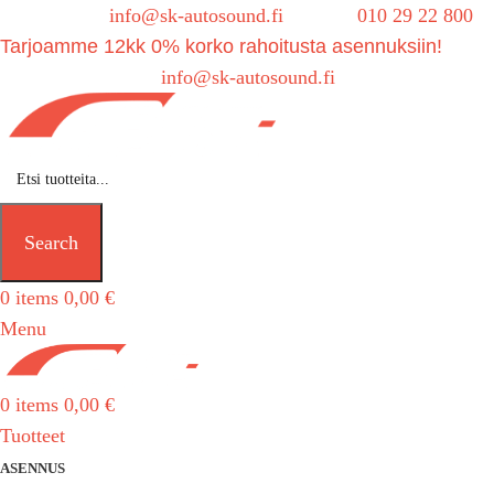
Sähköposti:
info@sk-autosound.fi
| Puh.
010 29 22 800
Tarjoamme 12kk 0% korko rahoitusta asennuksiin!
Tarjouspyynnöt:
info@sk-autosound.fi
Search
0
items
0,00
€
Menu
0
items
0,00
€
Tuotteet
ASENNUS