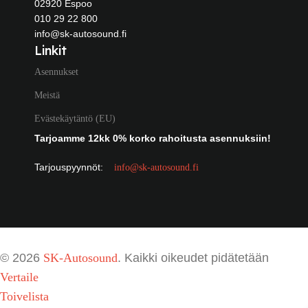
02920 Espoo
010 29 22 800
info@sk-autosound.fi
Linkit
Asennukset
Meistä
Evästekäytäntö (EU)
Tarjoamme 12kk 0% korko rahoitusta asennuksiin!
Tarjouspyynnöt:
info@sk-autosound.fi
© 2026
SK-Autosound
. Kaikki oikeudet pidätetään
Vertaile
Toivelista