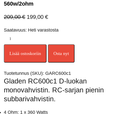
560w/2ohm
209,00
€
199,00
€
Saatavuus: Heti varastosta
Lisää ostoskoriin
Osta nyt
Tuotetunnus (SKU):
GARC600c1
Gladen RC600c1 D-luokan
monovahvistin. RC-sarjan pienin
subbarivahvistin.
4 Ohm: 1 x 360 Watts