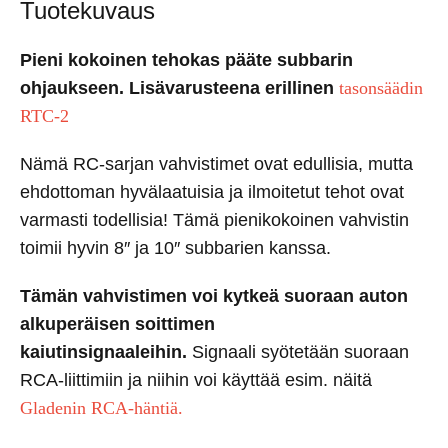
Tuotekuvaus
Pieni kokoinen tehokas pääte subbarin
ohjaukseen. Lisävarusteena erillinen
tasonsäädin
RTC-2
Nämä RC-sarjan vahvistimet ovat edullisia, mutta
ehdottoman hyvälaatuisia ja ilmoitetut tehot ovat
varmasti todellisia! Tämä pienikokoinen vahvistin
toimii hyvin 8″ ja 10″ subbarien kanssa.
Tämän vahvistimen voi kytkeä suoraan auton
alkuperäisen soittimen
kaiutinsignaaleihin.
Signaali syötetään suoraan
RCA-liittimiin ja niihin voi käyttää esim. näitä
Gladenin RCA-häntiä.