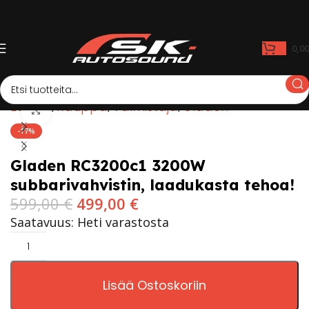
0,0
Etusivu
Kauppa
Valmistaja
Gladen
Click to enlarge
-17%
Gladen RC3200c1 3200W
subbarivahvistin, laadukasta tehoa!
599,00
€
499,00
€
Saatavuus: Heti varastosta
Lisää Ostoskoriin