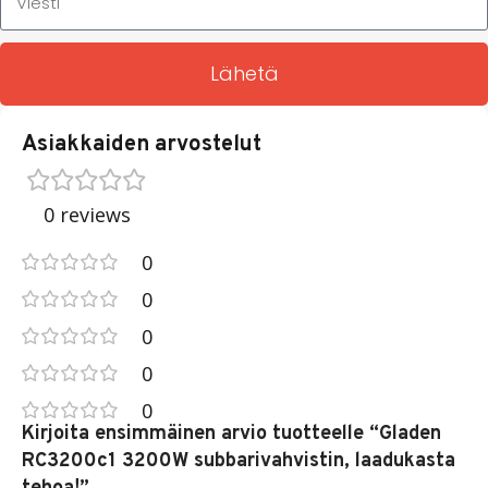
Lähetä
Asiakkaiden arvostelut
0 reviews
0
0
0
0
0
Kirjoita ensimmäinen arvio tuotteelle “Gladen
RC3200c1 3200W subbarivahvistin, laadukasta