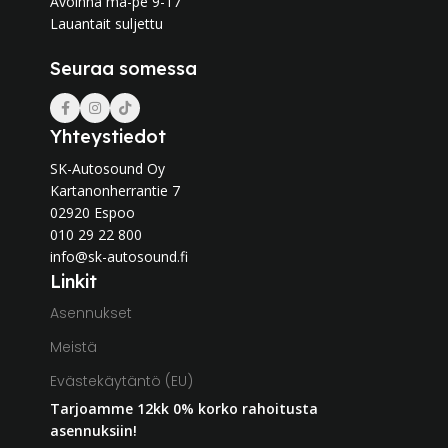
Avoinna ma-pe 9-17
Lauantait suljettu
Seuraa somessa
Yhteystiedot
SK-Autosound Oy
Kartanonherrantie 7
02920 Espoo
010 29 22 800
info@sk-autosound.fi
Linkit
Asennukset
Meistä
Evästekäytäntö (EU)
Tarjoamme 12kk 0% korko rahoitusta
asennuksiin!