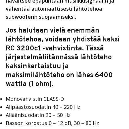
havaitsee epäpuhtaan musiikkisignaalin ja
vähentää automaattisesti lähtötehoa
subwooferin suojaamiseksi.
Jos halutaan vielä enemmän
lähtötehoa, voidaan yhdistää kaksi
RC 3200c1 -vahvistinta. Tässä
järjestelmäliitännässä lähtöteho
kaksinkertaistuu ja
maksimilähtöteho on lähes 6400
wattia (1 ohm).
Monovahvistin CLASS-D
Alipäästösuodatin 40 – 220 Hz
Aliäänisuodatin 20 – 50 Hz
Basson korostus 0 – 12 dB, 30 – 80 Hz