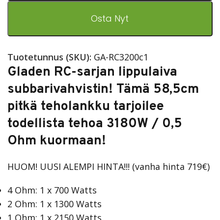
Osta Nyt
Tuotetunnus (SKU):
GA-RC3200c1
Gladen RC-sarjan lippulaiva
subbarivahvistin! Tämä 58,5cm
pitkä teholankku tarjoilee
todellista tehoa 3180W / 0,5
Ohm kuormaan!
HUOM! UUSI ALEMPI HINTA!!! (vanha hinta 719€)
4 Ohm: 1 x 700 Watts
2 Ohm: 1 x 1300 Watts
1 Ohm: 1 x 2150 Watts